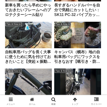
新車を買ったら早めにやっ
長すぎるハンドルバーを自
ておきたいフレームへのプ
分で気軽にカットしたい：
ロテクターシール貼り
SK11 PC-32 パイプカッタ
ーがおすすめ 【Tern Crest
カスタム】
Tips & How-to
Tips & How-to
自転車用バッグを長く大事
キャンバス（幌布）地の自
に使うために気を付けてお
転車用バッグにワックスを
きたいこと【突起 x 振動
引きなおす【蝋引き・防水
＝】
加工】
Tips & How-to
Tips & How-to
Velo Orangeのホイールス
Ortlieb Quick-Rack(オルト
タビライザーを大径・異形
リーブ・クイックラック)
メニュー
ホーム
検索
トップ
サイドバー