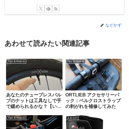
などかず
あわせて読みたい関連記事
Tips & How-to
Tips & How-to
あなたのチューブレスバル
ORTLIEB アクセサリーパ
ブのナットは工具なしで手
ック：ベルクロストラップ
で緩められるかな？【いま
の剥がれを補修してみた
調べよう】
Tips & How-to
よみもの