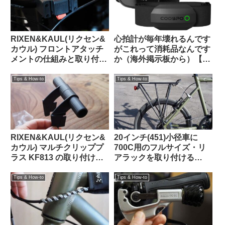
RIXEN&KAUL(リクセン&
心拍計が毎年壊れるんです
カウル) フロントアタッチ
がこれって消耗品なんです
メントの仕組みと取り付け
か（海外掲示板から）【丈
方法 KF852 KF810
夫な心拍計はどれ？】
Tips & How-to
Tips & How-to
RIXEN&KAUL(リクセン&
20インチ(451)小径車に
カウル) マルチクリッププ
700C用のフルサイズ・リ
ラス KF813 の取り付け方
アラックを取り付ける
法【ツメは折る？折らな
【Tern Crest / Topeak
い？】
Explorer Tubular Rack】
Tips & How-to
Tips & How-to