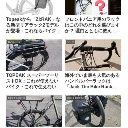
Topeakから「Zi:RAK」な
フロントパニア用のラック
る新型リアラック2モデル
はこの中のどれを選びます
が登場：これならバイクパ
か？ 理由とともに教えて
ッキング派・パニア派どち
ください（海外掲示板か
らも納得？
ら）
製品レビュー
ラック
TOPEAK スーパーツーリ
海外でいま最も人気のある
ストDX：これが使えない
ハンドルバーラックは
バイク・これで使えないバ
「Jack The Bike Rack」
ッグって存在するの？ と
という製品です
思えるほど万能なリアラッ
Tips & How-to
Tips & How-to
クの優等生