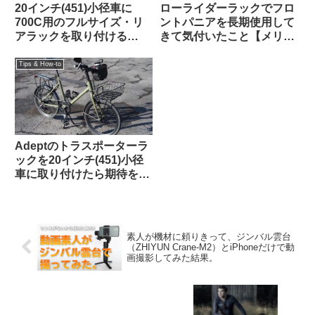
20インチ(451)小径車に
ローライダーラックでフロ
700C用のフルサイズ・リ
ントパニアを長期使用して
アラックを取り付ける
きて気付いたこと【メリッ
【Tern Crest / Topeak
トとデメリット】
Explorer Tubular Rack】
Tips & How-to
Adeptのトラスポーターラ
ックを20インチ(451)小径
車に取り付けたら期待を超
える仕上がりになった
【Tern Crest カスタム】
素人が機材に頼りきって、ジンバル雲台
（ZHIYUN Crane-M2）とiPhoneだけで動
画撮影してみた結果。