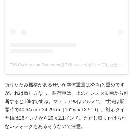
718 Cyclery and Outdoors(@718_cyclery)がシェアした投稿
–
20
折りたたみ機構があるせいか本体重量は830gと重めです
がこれは致し方なし。耐荷重は、上のインスタ動画から判
断すると10kgですね。マテリアルはアルミで、寸法は展
開時で40.64cm x 34.29cm（16″ w x 13.5″ d）。対応タイ
ヤ幅は26インチから29 x 2.1インチ。ただし取り付けられ
ないフォークもあるそうなので注意。