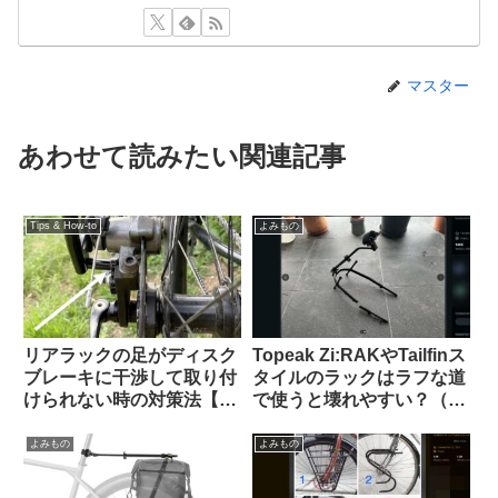
マスター
あわせて読みたい関連記事
Tips & How-to
よみもの
リアラックの足がディスク
Topeak Zi:RAKやTailfinス
ブレーキに干渉して取り付
タイルのラックはラフな道
けられない時の対策法【大
で使うと壊れやすい？（海
体なんとかなる】
外掲示板から）
よみもの
よみもの