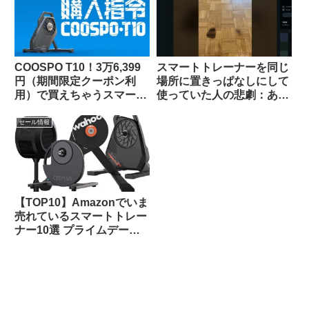
COOSPO T10！3万6,399
スマートトレーナーを同じ
円（期間限定クーポン利
場所に置きっぱなしにして
用）で買えちゃうスマート
使っていた人の悲劇：あな
トレーナーって、使いもの
たの家は大丈夫？（海外掲
になるの？（なりまし
示板から）
セール情報
た！）
【TOP10】Amazonでいま
売れているスマートトレー
ナー10選 プライムデーセ
ールで大特価販売中