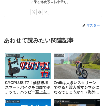
に乗る雑食系自転車乗り。
マスター
あわせて読みたい関連記事
製品レビュー
よみもの
CYCPLUS T7！価格破壊
Zwiftは大きいスクリーン
スマートバイクを自腹でポ
でやると没入感マシマシに
チッて、ハッピー至上主
なるでしょうか？（海外掲
義！
示板から）
製品レビュー
Tips & How-to