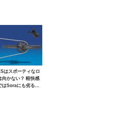
CUESはスポーティなロ
は向かない？ 軽快感
はSoraにも劣る？
から）