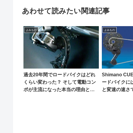
あわせて読みたい関連記事
よみもの
よみもの
過去20年間でロードバイクはどれ
Shimano 
くらい変わった？ そして電動コン
ードバイクに
ポが主流になった本当の理由とは
と変速の速さで
（海外掲示板でのオピニオン観
（海外掲示板
察）