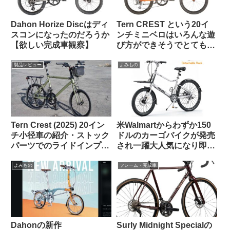
Dahon Horize Discはディ
Tern CREST という20イ
スコンになったのだろうか
ンチミニベロはいろんな遊
【欲しい完成車観察】
び方ができそうでとても気
になる【欲しい完成車観
察】
製品レビュー
よみもの
Tern Crest (2025) 20イン
米Walmartからわずか150
チ小径車の紹介・ストック
ドルのカーゴバイクが発売
パーツでのライドインプレ
され一躍大人気になり即日
ッション【ラブリーで楽し
ソールドアウトに
い上質なミニベロ】
よみもの
フレーム・完成車
Dahonの新作
Surly Midnight Specialの