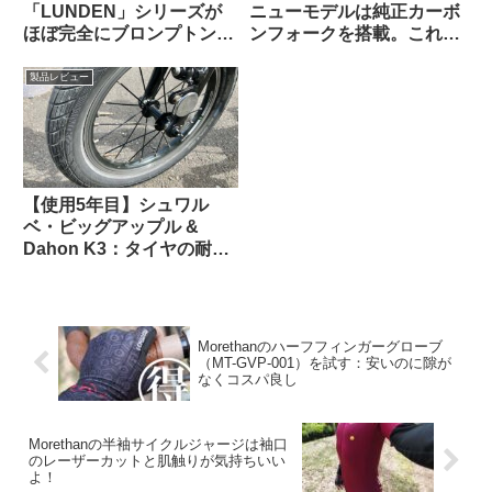
「LUNDEN」シリーズが
ニューモデルは純正カーボ
ほぼ完全にブロンプトンな
ンフォークを搭載。これで
見た目で海外で話題に
55万円は高い？普通？
【Brompton vs.
製品レビュー
Brompnot 最終戦争へ】
【使用5年目】シュワル
ベ・ビッグアップル &
Dahon K3：タイヤの耐久
性とリムへの影響はどうで
あったか
Morethanのハーフフィンガーグローブ
（MT-GVP-001）を試す：安いのに隙が
なくコスパ良し
Morethanの半袖サイクルジャージは袖口
のレーザーカットと肌触りが気持ちいい
よ！