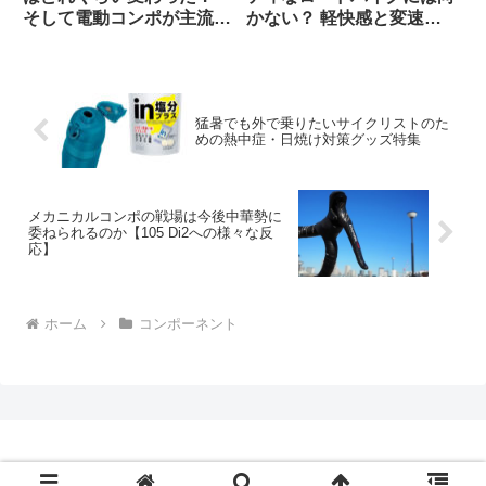
そして電動コンポが主流に
かない？ 軽快感と変速の
なった本当の理由とは（海
速さではSoraにも劣る？
外掲示板でのオピニオン観
（海外掲示板から）
察）
猛暑でも外で乗りたいサイクリストのた
めの熱中症・日焼け対策グッズ特集
メカニカルコンポの戦場は今後中華勢に
委ねられるのか【105 Di2への様々な反
応】
ホーム
コンポーネント
Copyright © 2009-2026 CBN Blog All Rights Reserved.