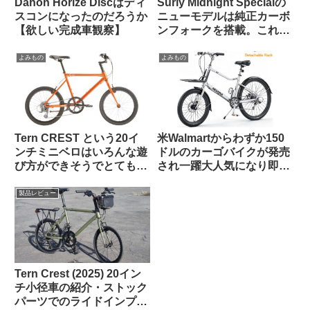
Dahon Horize Discはディ
Surly Midnight Specialの
スコンになったのだろうか
ニューモデルは純正カーボ
【欲しい完成車観察】
ンフォークを搭載。これで
55万円は高い？普通？
よみもの
よみもの
Tern CREST という20イ
米Walmartからわずか150
ンチミニベロはいろんな遊
ドルのカーゴバイクが発売
び方ができそうでとても気
され一躍大人気になり即日
になる【欲しい完成車観
ソールドアウトに
察】
製品レビュー
Tern Crest (2025) 20イン
チ小径車の紹介・ストック
パーツでのライドインプレ