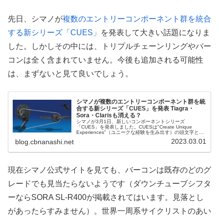
先日、シマノが
複数のエントリーコンポーネント群を統合
する新シリーズ「CUES」
を発表して大きい話題になりま
した。しかしその中には、トリプルチェーンリングやバー
コンは全く含まれていません。今後も追加される可能性
は、まずないと見て良いでしょう。
シマノが複数のエントリーコンポーネント群を統
合する新シリーズ「CUES」を発表 Tiagra・
Sora・Clarisも消える？
シマノが3月1日、新しいコンポーネントシリーズ
「CUES」を発表しました。CUESは"Create Unique
Experiences"（ユニークな経験を生み出す）の頭文字とさ
れており、様々な名称を持つこれまでのエントリークラス
2023.03.01
blog.cbnanashi.net
のコンポ群...
現在シマノ公式サイトを見ても、バーコンは既存のどのグ
レードでも見当たらないようです（ダウンチューブシフタ
ーならSORA SL-R400が掲載されてはいます。見落とし
があったらすみません）。世界一周系サイクリストのあい