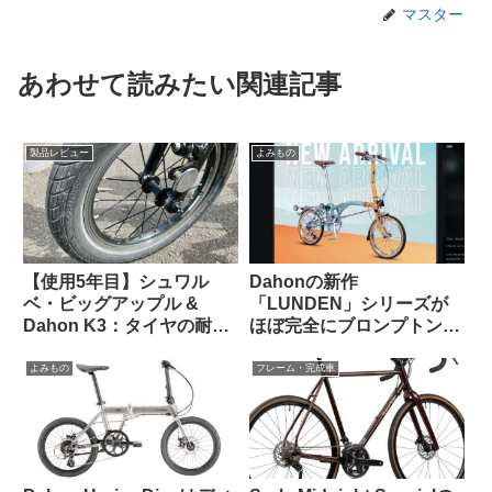
マスター
あわせて読みたい関連記事
製品レビュー
よみもの
【使用5年目】シュワル
Dahonの新作
ベ・ビッグアップル &
「LUNDEN」シリーズが
Dahon K3：タイヤの耐久
ほぼ完全にブロンプトンな
性とリムへの影響はどうで
見た目で海外で話題に
あったか
【Brompton vs.
よみもの
フレーム・完成車
Brompnot 最終戦争へ】