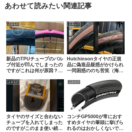
あわせて読みたい関連記事
よみもの
よみもの
新品のTPUチューブのバル
Hutchinsonタイヤの正規
ブ付近が凹んでしまったの
品に偽造品疑惑がかけられ
ですがこれは何が原因？
一同困惑ののち苦笑（海外
（海外掲示板から）
掲示板から）
よみもの
よみもの
タイヤのサイズと合わない
コンチGP5000が常におす
チューブを入れてしまった
すめタイヤの筆頭に挙げら
のですがこのまま使い続け
れるのはおかしくないです