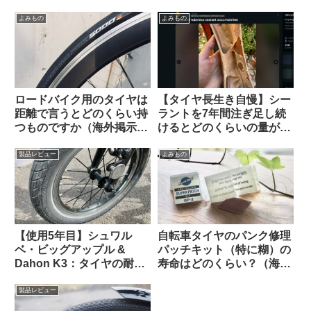
ても問題ないですか？（海
か（海外掲示板から）
外掲示板より）
よみもの
よみもの
ロードバイク用のタイヤは
【タイヤ長生き自慢】シー
距離で言うとどのくらい持
ラントを7年間注ぎ足し続
つものですか（海外掲示板
けるとどのくらいの量が溜
より）
まるのか？（海外掲示板か
ら）
製品レビュー
よみもの
【使用5年目】シュワル
自転車タイヤのパンク修理
ベ・ビッグアップル &
パッチキット（特に糊）の
Dahon K3：タイヤの耐久
寿命はどのくらい？（海外
性とリムへの影響はどうで
掲示板から）
あったか
製品レビュー