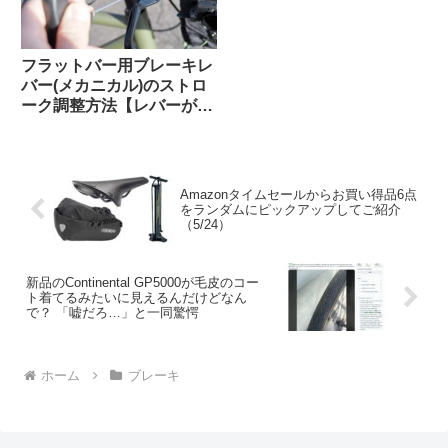
フラットバー用ブレーキレ
バー(メカニカル)のストロ
ーク調整方法【レバーが遠
い！リーチアジャスト】
Amazonタイムセールからお買い得品6点
をランダムにピックアップしてご紹介
（5/24）
新品のContinental GP5000が毛皮のコー
ト着てるみたいに見えるんだけどなん
で？ 「嘘だろ…」と一同驚愕
ホーム
ブレーキ