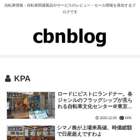
自転車情報・自転車関連製品やサービスのレビュー・セール情報を発信するブ
ログです
KPA
ロードにピストにランドナー。各
よみもの
ジャンルのフラッグシップが見ら
れる自転車文化センター＠東京・
目黒
2020.12.09
KPA
シマノ株が上場来高値、時価総額
よみもの
で日産超えですわよ