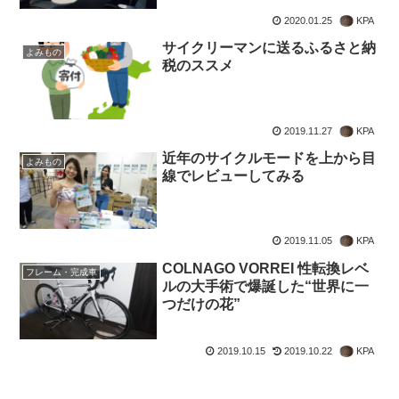
2020.01.25
KPA
サイクリーマンに送るふるさと納
よみもの
税のススメ
2019.11.27
KPA
近年のサイクルモードを上から目
よみもの
線でレビューしてみる
2019.11.05
KPA
COLNAGO VORREI 性転換レベ
フレーム・完成車
ルの大手術で爆誕した“世界に一
つだけの花”
2019.10.15
2019.10.22
KPA