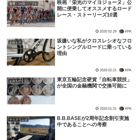
映画「栄光のマイヨジョーヌ」公
書籍・DVD・ソフト
開に便乗してオススメするロード
レース・ストーリーズ10選
2020.02.29
KPA
坂嫌いな私がクロスレシオなフロ
よみもの
ントシングルロードに乗っている
理由
2020.02.21
KPA
東京五輪記念硬貨「自転車競技」
よみもの
が全国の金融機関で交換可能に
2020.01.31
KPA
B.B.BASEが2周年記念割引実施
サイクリング
中であることへの考察