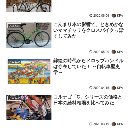
2020.08.06
KPA
こんまり本の影響で、ときめかな
よみもの
いママチャリをクロスバイクっぽ
くしてみた
2020.05.20
KPA
錦絵の時代からドロップハンドル
よみもの
は存在していた！ ～自転車歴史
学～
2020.04.15
KPA
コルナゴ「C」シリーズの価格と
よみもの
日本の給料相場を比べてみた
2020.03.19
KPA