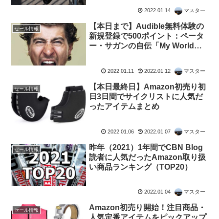
2022.01.14
マスター
【本日まで】Audible無料体験の
セール情報
新規登録で500ポイント：ペータ
ー・サガンの自伝「My World」
も聞けます
2022.01.11
2022.01.12
マスター
【本日最終日】Amazon初売り初
セール情報
日3日間でサイクリストに人気だ
ったアイテムまとめ
2022.01.06
2022.01.07
マスター
昨年（2021）1年間でCBN Blog
セール情報
読者に人気だったAmazon取り扱
い商品ランキング（TOP20）
2022.01.04
マスター
Amazon初売り開始！注目商品・
セール情報
人気定番アイテムをピックアップ