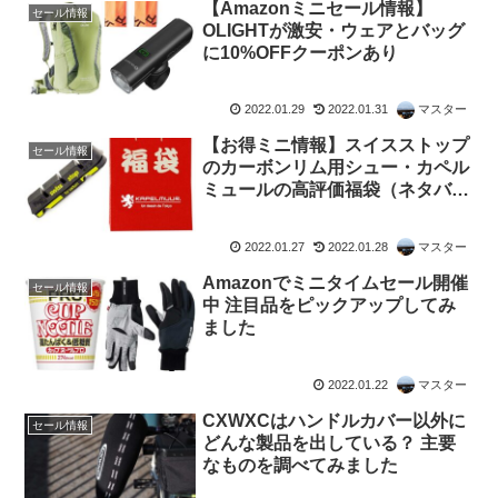
【Amazonミニセール情報】
セール情報
OLIGHTが激安・ウェアとバッグ
に10%OFFクーポンあり
2022.01.29
2022.01.31
マスター
【お得ミニ情報】スイスストップ
セール情報
のカーボンリム用シュー・カペル
ミュールの高評価福袋（ネタバレ
あり）がセール中
2022.01.27
2022.01.28
マスター
Amazonでミニタイムセール開催
セール情報
中 注目品をピックアップしてみ
ました
2022.01.22
マスター
CXWXCはハンドルカバー以外に
セール情報
どんな製品を出している？ 主要
なものを調べてみました