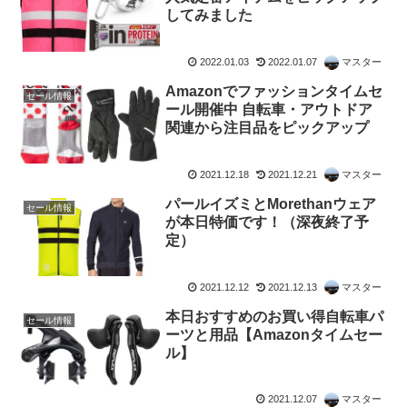
してみました
2022.01.03
2022.01.07
マスター
Amazonでファッションタイムセ
セール情報
ール開催中 自転車・アウトドア
関連から注目品をピックアップ
2021.12.18
2021.12.21
マスター
パールイズミとMorethanウェア
セール情報
が本日特価です！（深夜終了予
定）
2021.12.12
2021.12.13
マスター
本日おすすめのお買い得自転車パ
セール情報
ーツと用品【Amazonタイムセー
ル】
2021.12.07
マスター