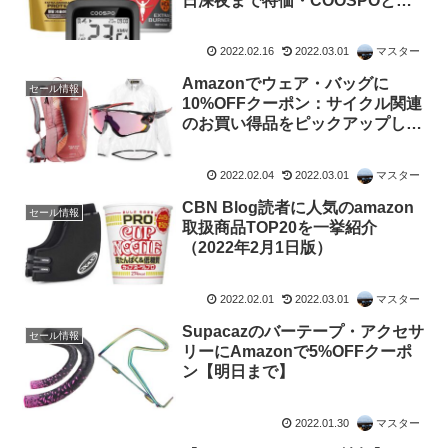
日深夜まで特価・COOSPOと
OAKLEYも
2022.02.16
2022.03.01
マスター
Amazonでウェア・バッグに
セール情報
10%OFFクーポン：サイクル関連
のお買い得品をピックアップして
みました
2022.02.04
2022.03.01
マスター
CBN Blog読者に人気のamazon
セール情報
取扱商品TOP20を一挙紹介
（2022年2月1日版）
2022.02.01
2022.03.01
マスター
Supacazのバーテープ・アクセサ
セール情報
リーにAmazonで5%OFFクーポ
ン【明日まで】
2022.01.30
マスター