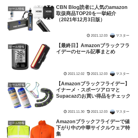
CBN Blog読者に人気のamazon
セール情報
取扱商品TOP20を一挙紹介
（2021年12月3日版）
2021.12.03
マスター
【最終日】Amazonブラックフラ
セール情報
イデーのセール記事まとめ
2021.12.02
2021.12.03
マスター
【Amazonブラックフライデー】
セール情報
イナーメ・スポーツアロマと
Supacazのお買い得品をチェック
2021.11.30
2021.12.03
マスター
Amazonブラックフライデーで値
セール情報
下がり中の中華サイクルウェア特
集