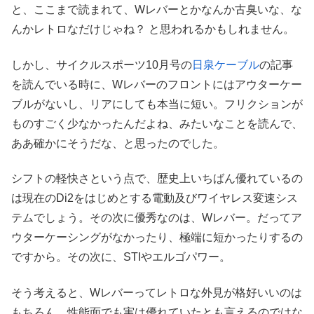
と、ここまで読まれて、Wレバーとかなんか古臭いな、な
んかレトロなだけじゃね？ と思われるかもしれません。
しかし、サイクルスポーツ10月号の
日泉ケーブル
の記事
を読んでいる時に、Wレバーのフロントにはアウターケー
ブルがないし、リアにしても本当に短い。フリクションが
ものすごく少なかったんだよね、みたいなことを読んで、
ああ確かにそうだな、と思ったのでした。
シフトの軽快さという点で、歴史上いちばん優れているの
は現在のDi2をはじめとする電動及びワイヤレス変速シス
テムでしょう。その次に優秀なのは、Wレバー。だってア
ウターケーシングがなかったり、極端に短かったりするの
ですから。その次に、STIやエルゴパワー。
そう考えると、Wレバーってレトロな外見が格好いいのは
もちろん、性能面でも実は優れていたとも言えるのではな