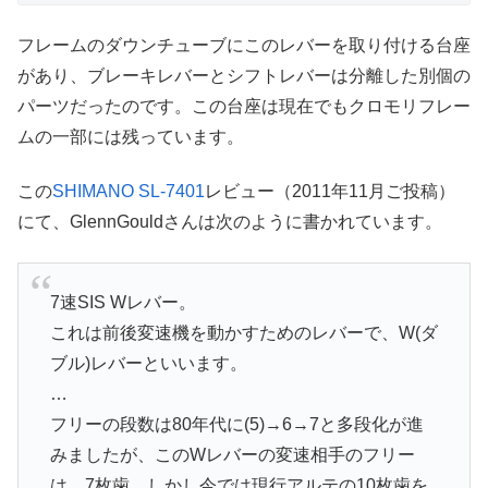
フレームのダウンチューブにこのレバーを取り付ける台座
があり、ブレーキレバーとシフトレバーは分離した別個の
パーツだったのです。この台座は現在でもクロモリフレー
ムの一部には残っています。
この
SHIMANO SL-7401
レビュー（2011年11月ご投稿）
にて、GlennGouldさんは次のように書かれています。
7速SIS Wレバー。
これは前後変速機を動かすためのレバーで、W(ダ
ブル)レバーといいます。
…
フリーの段数は80年代に(5)→6→7と多段化が進
みましたが、このWレバーの変速相手のフリー
は、7枚歯。しかし今では現行アルテの10枚歯を