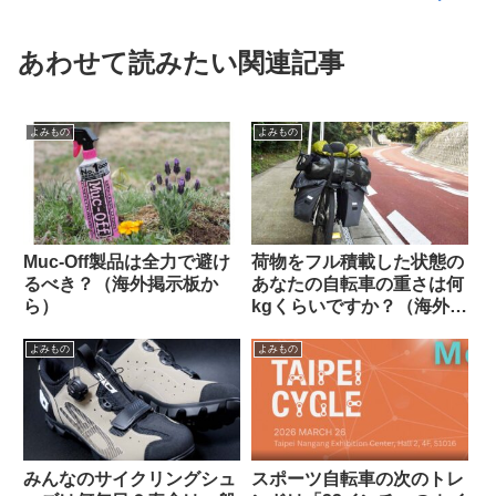
あわせて読みたい関連記事
よみもの
よみもの
Muc-Off製品は全力で避け
荷物をフル積載した状態の
るべき？（海外掲示板か
あなたの自転車の重さは何
ら）
kgくらいですか？（海外掲
示板から）
よみもの
よみもの
みんなのサイクリングシュ
スポーツ自転車の次のトレ