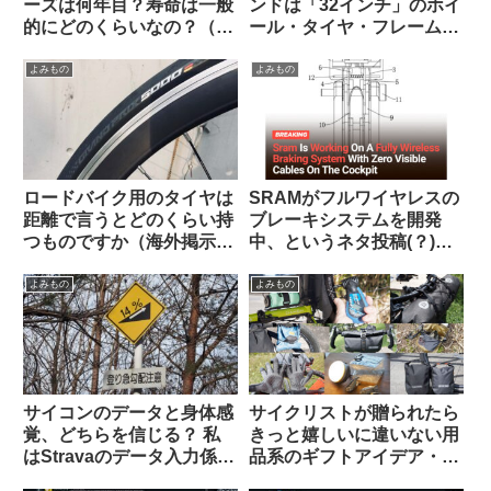
ーズは何年目？寿命は一般
ンドは「32インチ」のホイ
的にどのくらいなの？（海
ール・タイヤ・フレームに
外掲示板から）
なる？
よみもの
よみもの
ロードバイク用のタイヤは
SRAMがフルワイヤレスの
距離で言うとどのくらい持
ブレーキシステムを開発
つものですか（海外掲示板
中、というネタ投稿(？)に
より）
ついての海外サイクリスト
の反応【おもしろコメン
よみもの
よみもの
ト】
サイコンのデータと身体感
サイクリストが贈られたら
覚、どちらを信じる？ 私
きっと嬉しいに違いない用
はStravaのデータ入力係に
品系のギフトアイデア・お
すぎないのでしょうか…
すすめ10選【筆者使用経験