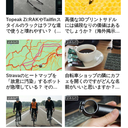
Topeak Zi:RAKやTailfinス
高価な3Dプリントサドル
タイルのラックはラフな道
には値段なりの価値はある
で使うと壊れやすい？（海
でしょうか？（海外掲示板
外掲示板から）
から）
よみもの
よみもの
Stravaのヒートマップを
自転車ショップの隣にカフ
「故意に汚染」するボット
ェを開くのですがどんな名
が急増している？ その背
前がいいと思いますか？
後にいるのは…（海外掲示
（海外掲示板から）
板から）
よみもの
よみもの