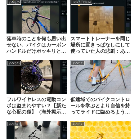
（海外掲示板から）
のあるものから】
よみもの
Tips & How-to
落車時のことを何も思い出
スマートトレーナーを同じ
せない。バイクはカーボン
場所に置きっぱなしにして
ハンドルだけポッキリと。
使っていた人の悲劇：あな
何が原因だったのでしょ
たの家は大丈夫？（海外掲
う？（海外掲示板から）
示板から）
よみもの
よみもの
フルワイヤレスの電動コン
低速域でのバイクコントロ
ポは盗まれやすい？【新た
ールを学ぶとより自信を持
な心配の種】（海外掲示板
ってライドに臨めるように
から）
なる（海外掲示板より）
よみもの
よみもの