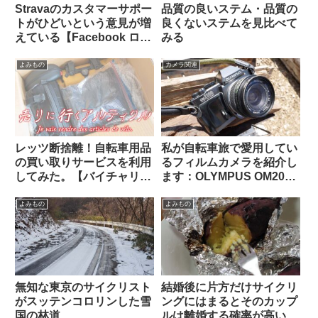
Stravaのカスタマーサポー
品質の良いステム・品質の
トがひどいという意見が増
良くないステムを見比べて
えている【Facebook ログ
みる
イン】
よみもの
カメラ関連
レッツ断捨離！自転車用品
私が自転車旅で愛用してい
の買い取りサービスを利用
るフィルムカメラを紹介し
してみた。【バイチャリ】
ます：OLYMPUS OM2000
【ビチアモーレ】
/ G.ZUIKO AUTO-W 28mm
F3.5
よみもの
よみもの
無知な東京のサイクリスト
結婚後に片方だけサイクリ
がスッテンコロリンした雪
ングにはまるとそのカップ
国の林道
ルは離婚する確率が高い？