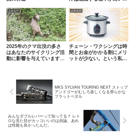
（海外掲示板から）
よみもの
よみもの
2025年のクマ出没の多さ
チェーン・ワクシングは時
はあなたのサイクリング活
間とお金がかかる割にメリ
動に影響を与えています
ットが少ない。という私の
か？（アンケート結果&プ
考えを変えてみよ【カル
チ考察）
ト？】（海外掲示板から）
MKS SYLVAN TOURING NEXT ストップ
アンドゴーがむしろ楽しくなる滑らかな
フラットペダル
みんなダブルレバーって知ってる？ レト
ロな見た目がカッコいいのは勿論、あれ
は性能も良かったんだ。