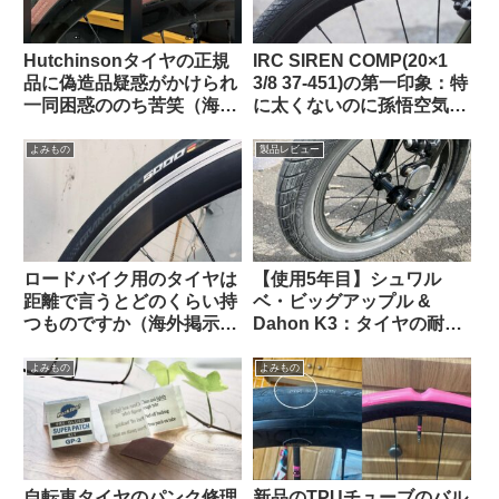
Hutchinsonタイヤの正規
IRC SIREN COMP(20×1
品に偽造品疑惑がかけられ
3/8 37-451)の第一印象：特
一同困惑ののち苦笑（海外
に太くないのに孫悟空気分
掲示板から）
を味わえる上質な乗り心地
（ガチ競技用の高級タイ
よみもの
製品レビュー
ヤ）【Tern Crest カスタマ
イズ】
ロードバイク用のタイヤは
【使用5年目】シュワル
距離で言うとどのくらい持
ベ・ビッグアップル &
つものですか（海外掲示板
Dahon K3：タイヤの耐久
より）
性とリムへの影響はどうで
あったか
よみもの
よみもの
自転車タイヤのパンク修理
新品のTPUチューブのバル