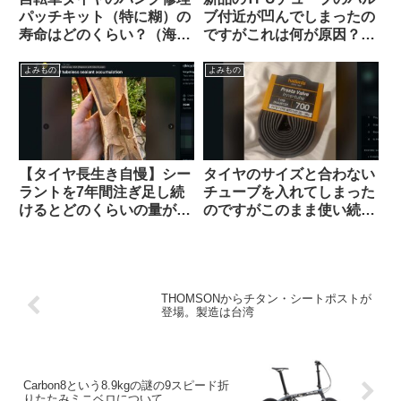
パッチキット（特に糊）の
ブ付近が凹んでしまったの
寿命はどのくらい？（海外
ですがこれは何が原因？
掲示板から）
（海外掲示板から）
よみもの
よみもの
【タイヤ長生き自慢】シー
タイヤのサイズと合わない
ラントを7年間注ぎ足し続
チューブを入れてしまった
けるとどのくらいの量が溜
のですがこのまま使い続け
まるのか？（海外掲示板か
ても問題ないですか？（海
ら）
外掲示板より）
THOMSONからチタン・シートポストが
登場。製造は台湾
Carbon8という8.9kgの謎の9スピード折
りたたみミニベロについて