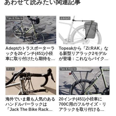
あわせて読みたい関連記事
Tips & How-to
よみもの
Adeptのトラスポーターラ
Topeakから「Zi:RAK」な
ックを20インチ(451)小径
る新型リアラック2モデル
車に取り付けたら期待を超
が登場：これならバイクパ
える仕上がりになった
ッキング派・パニア派どち
【Tern Crest カスタム】
らも納得？
ラック
Tips & How-to
海外でいま最も人気のある
20インチ(451)小径車に
ハンドルバーラックは
700C用のフルサイズ・リ
「Jack The Bike Rack」
アラックを取り付ける
という製品です
【Tern Crest / Topeak