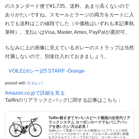
のスタンダード便で¥1,735。送料、あまり高くないので
ありがたいですね。スモールとラージの両方をカートに入
れても送料はこの値段でした（※価格はいずれも本記事執
筆時）。支払いはVisa, Master, Amex, PayPalが選択可。
ちなみに上の画像に見えているボレーのストラップは当然
付属しないので、別途仕入れておきましょう。
VOILE(ボレー)25 STARP -Orange-
posted with
カエレバ
Amazon.co.jpで詳細を見る
Tailfinのリアラックとバッグに関する記事はこちら：
Tailfin 軽すぎてヤバいスピード着脱の次世代リア
ラックシステム カーボンロードでもパニアバッ
グを使いたい方は必見！
Tailfinという英国メーカーから斬新なパニアラックと対応
バッグシリーズが出ています。フルカーボンの非常に軽量
なモデルもラインナップされており、カーボンロードを含