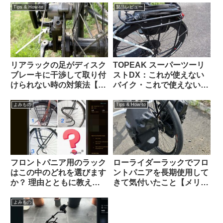
Explorer Tubular Rack】
Tips & How-to
製品レビュー
リアラックの足がディスク
TOPEAK スーパーツーリ
ブレーキに干渉して取り付
ストDX：これが使えない
けられない時の対策法【大
バイク・これで使えないバ
体なんとかなる】
ッグって存在するの？ と
思えるほど万能なリアラッ
よみもの
Tips & How-to
クの優等生
フロントパニア用のラック
ローライダーラックでフロ
はこの中のどれを選びます
ントパニアを長期使用して
か？ 理由とともに教えて
きて気付いたこと【メリッ
ください（海外掲示板か
トとデメリット】
ら）
よみもの