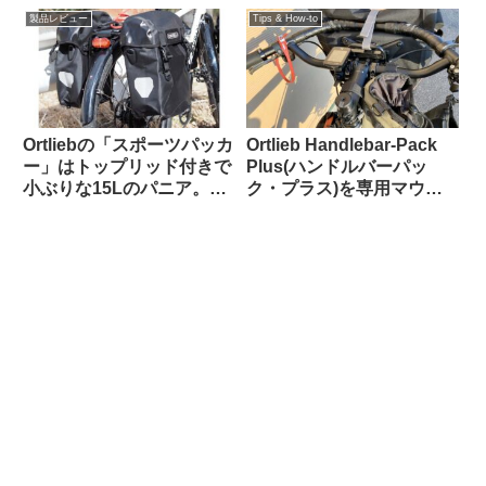
い】
製品レビュー
Tips & How-to
Ortliebの「スポーツパッカ
Ortlieb Handlebar-Pack
ー」はトップリッド付きで
Plus(ハンドルバーパッ
小ぶりな15Lのパニア。ど
ク・プラス)を専用マウン
んな特徴があり、どんな使
トを使わずにフロントラッ
い方に向いている？
クに置いてみた