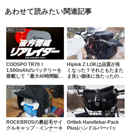
あわせて読みたい関連記事
製品レビュー
製品レビュー
COOSPO TR70！
Hiplok Z LOKは品質が良
1,500mAhのバッテリーを
くなった？それともたまた
搭載して「最大40時間駆
ま良い個体に当たったの
動」を謳うリアビューレー
か…
ダーが爆誕！！【クーポン
製品レビュー
製品レビュー
あります】
ROCKBROSの裏起毛サイ
Ortlieb Handlebar-Pack
クルキャップ・インナーキ
Plus(ハンドルバーパッ