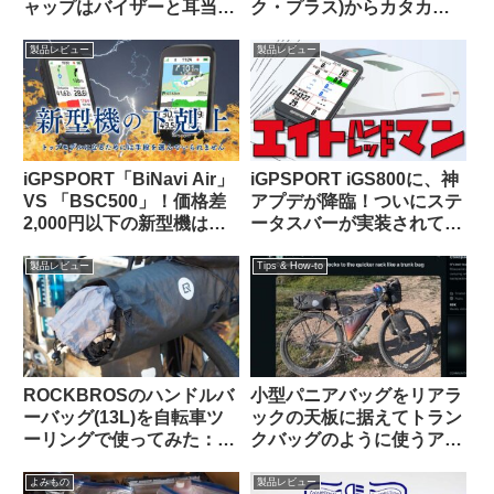
ャップはバイザーと耳当て
ク・プラス)からカタカタ
が便利。適度なハリがあり
という異音が聞こえる原因
冬の高強度ライドにも良し
はこれだった【豆感想】
製品レビュー
製品レビュー
iGPSPORT「BiNavi Air」
iGPSPORT iGS800に、神
VS 「BSC500」！価格差
アプデが降臨！ついにステ
2,000円以下の新型機は、
ータスバーが実装されて俺
どっちを選べば幸せになれ
様大歓喜！！
るの？
製品レビュー
Tips & How-to
ROCKBROSのハンドルバ
小型パニアバッグをリアラ
ーバッグ(13L)を自転車ツ
ックの天板に据えてトラン
ーリングで使ってみた：機
クバッグのように使うアイ
能性合格・質感も高級感が
デアを発見（海外掲示板か
あり使っていて気持ちが良
ら）Ortlieb Gravel-Pack /
よみもの
製品レビュー