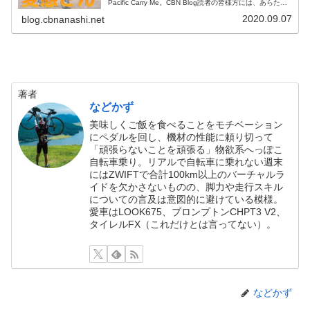
Pacific Carry Me。CBN Blog読者の皆様方には、あらため
てご説明する必要はないでしょう。極小径折り畳み自転車
2020.09.07
の、定...
blog.cbnanashi.net
著者
などかず
美味しくご飯を食べることをモチベーション
にペダルを回し、機材の性能に頼り切って
「頑張らないことを頑張る」物欲系へっぽこ
自転車乗り。リアルで自転車に乗れない週末
にはZWIFTで合計100km以上のバーチャルラ
イドを欠かさないものの、脚力や走行スキル
についての言及は意図的に避けている模様。
愛車はLOOK675、ブロンプトンCHPT3 V2、
タイレルFX（これだけとは言ってない）。
などかず