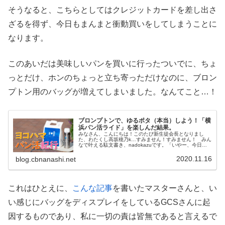
そうなると、こちらとしてはクレジットカードを差し出さ
ざるを得ず、今日もまんまと衝動買いをしてしまうことに
なります。
このあいだは美味しいパンを買いに行ったついでに、ちょ
っとだけ、ホンのちょっと立ち寄っただけなのに、ブロン
プトン用のバッグが増えてしまいました。なんてこと…！
ブロンプトンで、ゆるポタ（本当）しよう！「横
浜パン活ライド」を楽しんだ結果。
みなさん、こんにちは！このたび新生徒会長となりまし
た、わたくし高坂穂乃k…すみません！すみません！ みん
なで叶える駄文書き、nadokazuです。「いやー、今日も
パンがうまいっ！」老舗の和菓子屋の娘（長女でしっかり
者の妹がいる）をもってして...
2020.11.16
blog.cbnanashi.net
これはひとえに、
こんな記事
を書いたマスターさんと、い
い感じにバッグをディスプレイをしているGCSさんに起
因するものであり、私に一切の責は皆無であると言えるで