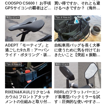
COOSPO CS600！ お手頃
買い得ですか、それとも避
GPSサイコンの覇者はどっ
けるべきですか？（海外掲
ちだ！？
示板から）
製品レビュー
Tips & How-to
ADEPT「モーティブ」と
自転車用バッグを長く大事
過ごした9カ月：アーバン
に使うために気を付けてお
ライド・ポタリング・坂道
きたいこと【突起 x 振動
と特に相性が良いショート
＝】
ノーズサドル
Tips & How-to
製品レビュー
RIXEN&KAUL(リクセン&
RBRLのフラットバーエン
カウル) フロントアタッチ
ド装着型バックミラーを試
メントの仕組みと取り付け
す：圧倒的な使いやすさと
方法 KF852 KF810
高品質な視野に感動【すご