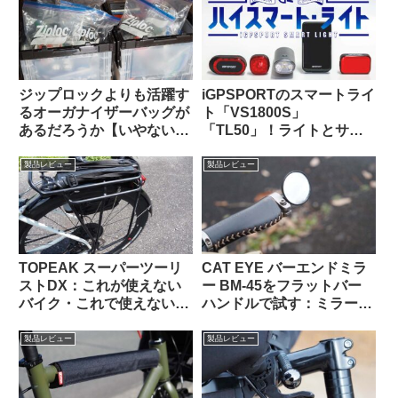
い
Quick-Rack
ジップロックよりも活躍す
iGPSPORTのスマートライ
るオーガナイザーバッグが
ト「VS1800S」
あるだろうか【いやない・
「TL50」！ライトとサイ
海外掲示板から】
コンを丸ごとiGPSPORTで
揃えると、新しい扉が開く
製品レビュー
製品レビュー
かも！
TOPEAK スーパーツーリ
CAT EYE バーエンドミラ
ストDX：これが使えない
ー BM-45をフラットバー
バイク・これで使えないバ
ハンドルで試す：ミラー部
ッグって存在するの？ と
門ベストセラー1位の実力
思えるほど万能なリアラッ
は果たして!?
製品レビュー
製品レビュー
クの優等生