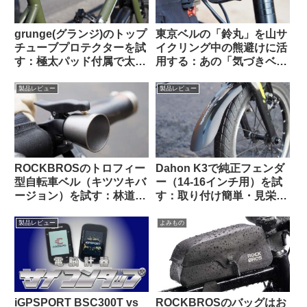
grunge(グランジ)のトップ
東京ベルの「鈴丸」を山サ
チューブプロテクターを試
イクリング中の熊避けに活
す：極太パッド付属で太め
用する：あの「気づきベ
のチューブにも対応可
ル」を手元でオンオフでき
【rin project製品との比較
るようにした感じで超便利
製品レビュー
製品レビュー
も】
ROCKBROSのトロフィー
Dahon K3で純正フェンダ
型自転車ベル（キツツキバ
ー（14-16インチ用）を試
ージョン）を試す：林道サ
す：取り付け簡単・見栄え
イクリング中に熊とバッタ
良し。ラックとの共存はで
リ出会わないために…
きる？
製品レビュー
よみもの
iGPSPORT BSC300T vs
ROCKBROSのバッグはお