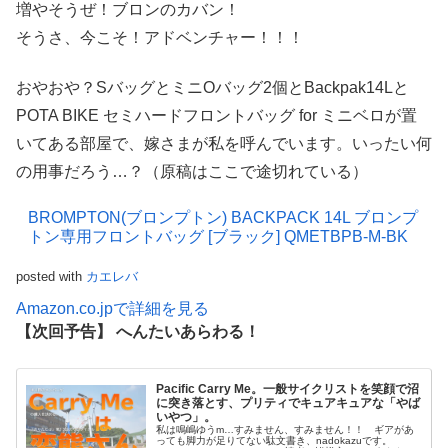
増やそうぜ！ブロンのカバン！
そうさ、今こそ！アドベンチャー！！！
おやおや？SバッグとミニOバッグ2個とBackpak14Lと
POTA BIKE セミハードフロントバッグ for ミニベロが置
いてある部屋で、嫁さまが私を呼んでいます。いったい何
の用事だろう…？（原稿はここで途切れている）
BROMPTON(ブロンプトン) BACKPACK 14L ブロンプ
トン専用フロントバッグ [ブラック] QMETBPB-M-BK
posted with
カエレバ
Amazon.co.jpで詳細を見る
【次回予告】 へんたいあらわる！
Pacific Carry Me。一般サイクリストを笑顔で沼
に突き落とす、プリティでキュアキュアな「やば
いやつ」。
私は鳴嶋ゆうm…すみません、すみません！！ ギアがあ
っても脚力が足りてない駄文書き、nadokazuです。