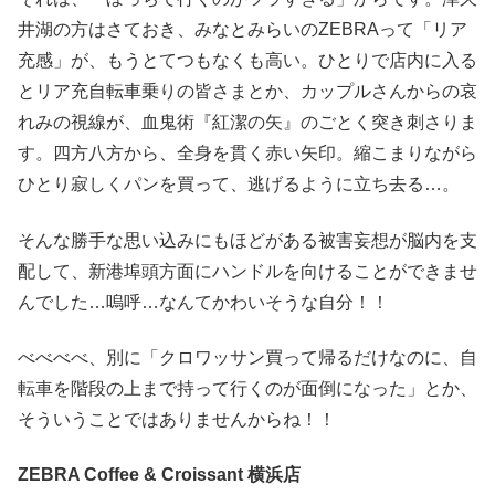
井湖の方はさておき、みなとみらいのZEBRAって「リア
充感」が、もうとてつもなくも高い。ひとりで店内に入る
とリア充自転車乗りの皆さまとか、カップルさんからの哀
れみの視線が、血鬼術『紅潔の矢』のごとく突き刺さりま
す。四方八方から、全身を貫く赤い矢印。縮こまりながら
ひとり寂しくパンを買って、逃げるように立ち去る…。
そんな勝手な思い込みにもほどがある被害妄想が脳内を支
配して、新港埠頭方面にハンドルを向けることができませ
んでした…嗚呼…なんてかわいそうな自分！！
べべべべ、別に「クロワッサン買って帰るだけなのに、自
転車を階段の上まで持って行くのが面倒になった」とか、
そういうことではありませんからね！！
ZEBRA Coffee & Croissant 横浜店