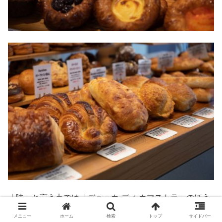
「味」と言う点では「デューカ ディ カマストラ」のほう
に軍配を上げますが、上顎を容赦なくグサグサ刺してこな
メニュー
ホーム
検索
トップ
サイドバー