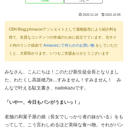
LINE
コピー
2020.11.16
2022.10.05
CBN BlogはAmazonアソシエイトとして適格販売により紹介料を
得て、良質なコンテンツの作成のために役立てています。当サイ
ト内のリンク経由で
Amazonにて何らかのお買い物
をしていただ
くと、大変助かります。いつもご支援ありがとうございます
みなさん、こんにちは！このたび新生徒会長となりまし
た、わたくし高坂穂乃k…すみません！すみません！ み
んなで叶える駄文書き、nadokazuです。
「いやー、今日もパンがうまいっ！」
老舗の和菓子屋の娘（長女でしっかり者の妹がいる）をも
ってして、こう言わしめるほど美味な食べ物。それがパン