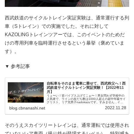
西武鉄道のサイクルトレイン実証実験は、通常運行する列
車（Sトレイン）での実施でした。それに対して
KAZOLINGトレインツアーでは、このイベントのためだ
けの専用列車を臨時運行させるという暴挙（褒めていま
す）。
▼ 参考記事
自転車をそのまま電車に乗せて、西武秩父へ！西
武鉄道サイクルトレイン実証実験！【2022年11
月】
うぇ〜い！皆バイブス上げてこぉ〜！男女問わず学校中の
人気者で、ラインの友だち数は1000人超えの超中年級サイ
クリスト、リア充男子nadokazuです。すみません…イキ
ってすみません…。というわけで、本日の駄文はこちら！
2022.11.28
blog.cbnanashi.net
西武鉄道！都内の路線で...
そのうえスカイツリートレインは、通常運転では使用され
ていないレア車両（撮り鉄が登場するレベル）。特別感あ