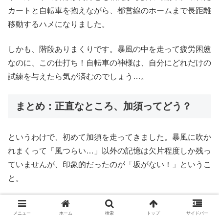
カートと自転車を抱えながら、都営線のホームまで長距離
移動するハメになりました。
しかも、階段ありまくりです。暴風の中を走って疲労困憊
なのに、この仕打ち！自転車の神様は、自分にどれだけの
試練を与えたら気が済むのでしょう…。
まとめ：正直なところ、加須ってどう？
というわけで、初めて加須を走ってきました。暴風に吹か
れまくって「風つらい…」以外の記憶は欠片程度しか残っ
ていませんが、印象的だったのが「坂がない！」というこ
と。
60km走っているのに、コースのすべてが平坦。あっちを
メニュー
ホーム
検索
トップ
サイドバー
向いても、こっちを向いても平坦しかありません。これは