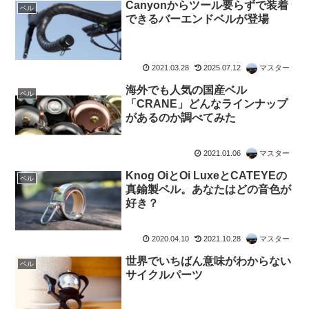
Canyonからツール要らずで装着
ベル
できるバーエンドベルが登場
2021.03.28
2025.07.12
マスター
海外でも人気の国産ベル
ベル
「CRANE」どんなラインナップ
があるのか調べてみた
2021.01.06
マスター
Knog OiとOi LuxeとCATEYEの
ベル
真鍮製ベル。あなたはどの音色が
好き？
2020.04.10
2021.10.28
マスター
世界でいちばん意味がわからない
ベル
サイクルパーツ