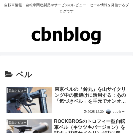
自転車情報・自転車関連製品やサービスのレビュー・セール情報を発信するブ
ログです
ベル
東京ベルの「鈴丸」を山サイクリ
製品レビュー
ング中の熊避けに活用する：あの
「気づきベル」を手元でオンオフ
できるようにした感じで超便利
2025.12.30
マスター
ROCKBROSのトロフィー型自転
製品レビュー
車ベル（キツツキバージョン）を