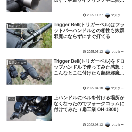
試す：林道サイクリング中に熊と
バッタリ出会わないために…
2025.11.27
マスター
Trigger Bell(トリガーベル)はフラ
製品レビュー
ットバーハンドルとの相性も抜群
邪魔にならずにすぐ打てる
2025.05.13
マスター
Trigger Bell(トリガーベル)をドロ
製品レビュー
ップハンドルで使ってみた感想：
こんなとこに付けたら超絶邪魔に
決まっ… あれ？
2025.04.10
マスター
上ハンドルにベルを付ける場所が
ベル
なくなったのでフォークコラムに
付けてみた（扇工業 OH-1800）
2022.06.13
マスター