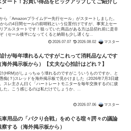
スタート！お買い得品をピックアップしてご紹介し
す
から「Amazonプライムデー先行セール」がスタートしました。
日からの4日間セールの前哨戦という位置付けですが、事実上セー
リアルスタートです！狙っていた商品がある方は品切れ前に是非
ぞ（セール後半になってくると納期も少し遅くな...
2026.07.07
2026.08.02
マスター
拍計が毎年壊れるんですがこれって消耗品なんです
（海外掲示板から）【丈夫な心拍計はどれ？】
計(HRM)がしょっちゅう壊れるのですがこういうものですか、と
愚痴(？)スレッドを海外掲示板で見かけました（2026年7月3日建
。スレ主さん曰く「ハートレートモニターを毎年交換するのに疲
した。こう感じるのは私だけでしょうか、...
2026.07.06
マスター
転車用品の「パクり合戦」をめぐる喧々諤々の議論
観察する（海外掲示板から）