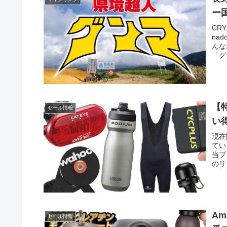
ー
CR
na
んな
「グ
【
セール情報
い
現在
てい
当ブ
のリ
A
セール情報