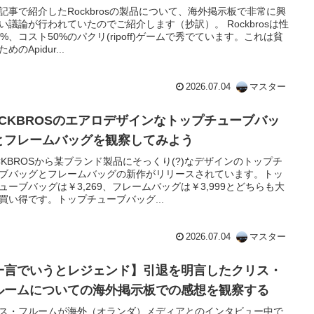
記事で紹介したRockbrosの製品について、海外掲示板で非常に興
い議論が行われていたのでご紹介します（抄訳）。 Rockbrosは性
0%、コスト50%のパクリ(ripoff)ゲームで秀でています。これは貧
めのApidur...
2026.07.04
マスター
OCKBROSのエアロデザインなトップチューブバッ
とフレームバッグを観察してみよう
CKBROSから某ブランド製品にそっくり(?)なデザインのトップチ
ブバッグとフレームバッグの新作がリリースされています。トッ
ューブバッグは￥3,269、フレームバッグは￥3,999とどちらも大
買い得です。トップチューブバッグ...
2026.07.04
マスター
一言でいうとレジェンド】引退を明言したクリス・
ルームについての海外掲示板での感想を観察する
ス・フルームが海外（オランダ）メディアとのインタビュー中で