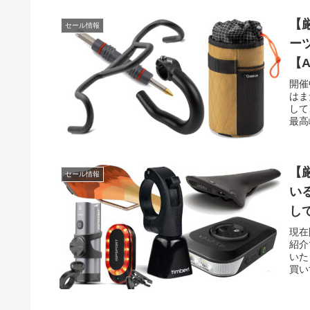
【
セール情報
ー
【
開催
はま
して
最高
【
セール情報
い
し
現在
紹介
いた
買いす