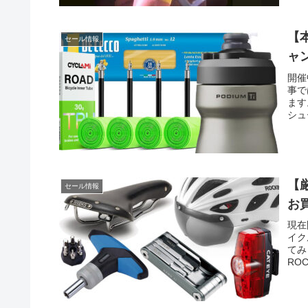
【
セール情報
ャ
開催
事で
ます
シュ
【
セール情報
お
現在
イク
てみ
RO