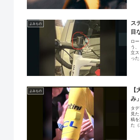
ス
よみもの
目
ロー
う、
立ス
った
【
よみもの
み
タデ
見た
稿を
た（