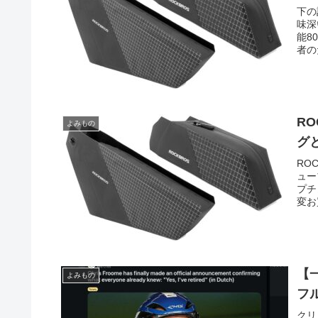
下の
味深
能8
者のた
R
よみもの
グ
RO
ュー
プチ
変お
【
よみもの
フ
クリ