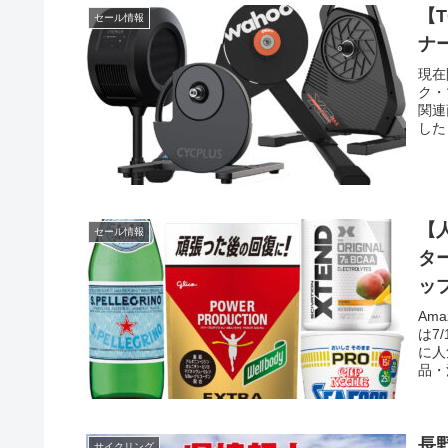
【
セール情報
ナ
現在
ク・
関連
した
【
セール情報
タ
ッ
Am
は7
に人
品・
長
サイクリング