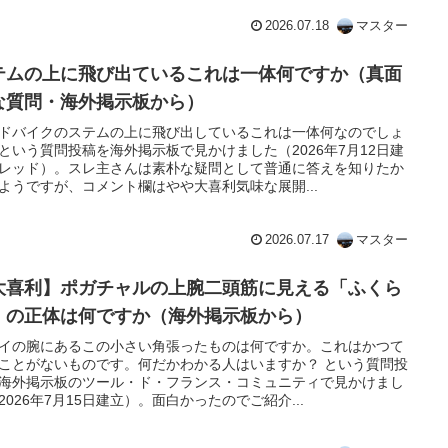
2026.07.18
マスター
テムの上に飛び出ているこれは一体何ですか（真面
な質問・海外掲示板から）
ドバイクのステムの上に飛び出しているこれは一体何なのでしょ
という質問投稿を海外掲示板で見かけました（2026年7月12日建
レッド）。スレ主さんは素朴な疑問として普通に答えを知りたか
ようですが、コメント欄はやや大喜利気味な展開...
2026.07.17
マスター
大喜利】ポガチャルの上腕二頭筋に見える「ふくら
」の正体は何ですか（海外掲示板から）
イの腕にあるこの小さい角張ったものは何ですか。これはかつて
ことがないものです。何だかわかる人はいますか？ という質問投
海外掲示板のツール・ド・フランス・コミュニティで見かけまし
2026年7月15日建立）。面白かったのでご紹介...