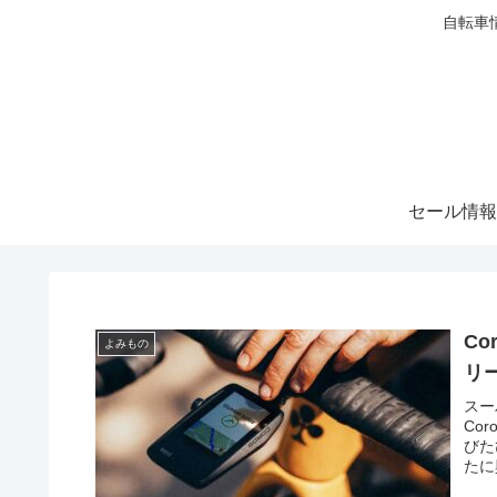
自転車
セール情報
Co
よみもの
リ
スー
Co
びた
たに