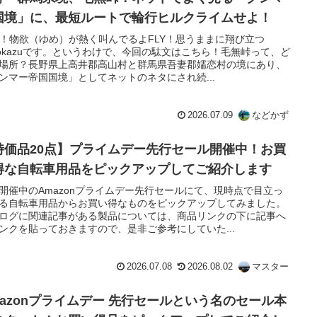
国境」に、最短ルートで輪行ヒルクライムせよ！
Y！物欲（ゆめ）が熱く叫んでるよFLY！思うままに翔び立つ
dokazuです。というわけで、今回の駄文はこちら！毛無峠って、ど
場所？長野県上高井郡高山村と群馬県吾妻郡嬬恋村の境にあり、
ンマー帝国国境」としてネットのネタにされ続...
2026.07.09
などかず
特価品20点】プライムデー先行セール開催中！お買
得な自転車用品をピックアップしてご紹介します
開催中のAmazonプライムデー先行セールにて、現時点で目立っ
る自転車用品からお買い得なものをピックアップしてみました。
ログに関連記事がある製品については、商品リンクの下に記事へ
ンクを貼っておきますので、是非ご参考にしていた...
2026.07.08
2026.08.02
マスター
mazonプライムデー 先行セールという名のセール本