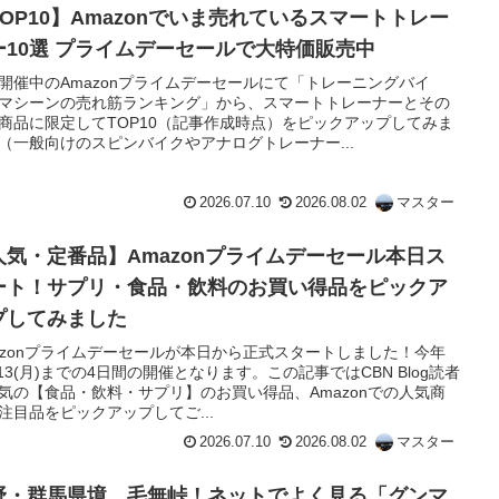
TOP10】Amazonでいま売れているスマートトレー
ー10選 プライムデーセールで大特価販売中
開催中のAmazonプライムデーセールにて「トレーニングバイ
マシーンの売れ筋ランキング」から、スマートトレーナーとその
商品に限定してTOP10（記事作成時点）をピックアップしてみま
（一般向けのスピンバイクやアナログトレーナー...
2026.07.10
2026.08.02
マスター
人気・定番品】Amazonプライムデーセール本日ス
ート！サプリ・食品・飲料のお買い得品をピックア
プしてみました
azonプライムデーセールが本日から正式スタートしました！今年
/13(月)までの4日間の開催となります。この記事ではCBN Blog読者
気の【食品・飲料・サプリ】のお買い得品、Amazonでの人気商
注目品をピックアップしてご...
2026.07.10
2026.08.02
マスター
野・群馬県境、毛無峠！ネットでよく見る「グンマ