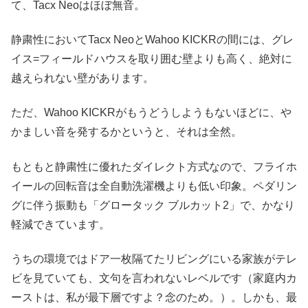
て、Tacx Neoはほぼ無音。
静粛性においてTacx NeoとWahoo KICKRの間には、グレ
イス=フィールドハウスを取り囲む壁よりも高く、絶対に
越えられない壁があります。
ただ、Wahoo KICKRがもうどうしようもないほどに、や
かましい音を発するかというと、それは全然。
もともと静粛性に優れたダイレクト方式なので、フライホ
イールの回転音は全自動洗濯機よりも低い印象。ペダリン
グに伴う振動も「グロータック ブルカット2」で、かなり
軽減できています。
うちの環境ではドア一枚隔てたリビングにいる家族がテレ
ビを見ていても、文句を言われないレベルです（家庭内カ
ーストは、私が最下層ですよ？念のため。）。しかも、最