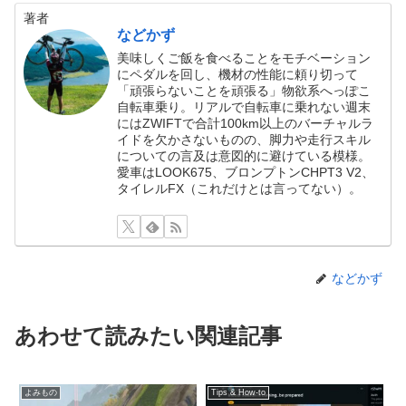
著者
などかず
美味しくご飯を食べることをモチベーション
にペダルを回し、機材の性能に頼り切って
「頑張らないことを頑張る」物欲系へっぽこ
自転車乗り。リアルで自転車に乗れない週末
にはZWIFTで合計100km以上のバーチャルラ
イドを欠かさないものの、脚力や走行スキル
についての言及は意図的に避けている模様。
愛車はLOOK675、ブロンプトンCHPT3 V2、
タイレルFX（これだけとは言ってない）。
などかず
あわせて読みたい関連記事
よみもの
Tips & How-to