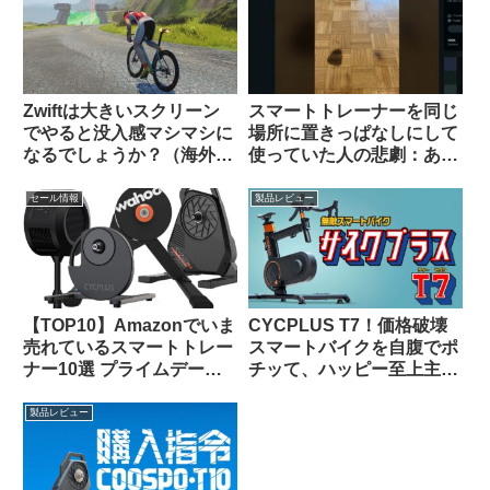
Zwiftは大きいスクリーン
スマートトレーナーを同じ
でやると没入感マシマシに
場所に置きっぱなしにして
なるでしょうか？（海外掲
使っていた人の悲劇：あな
示板から）
たの家は大丈夫？（海外掲
示板から）
セール情報
製品レビュー
【TOP10】Amazonでいま
CYCPLUS T7！価格破壊
売れているスマートトレー
スマートバイクを自腹でポ
ナー10選 プライムデーセ
チッて、ハッピー至上主
ールで大特価販売中
義！
製品レビュー