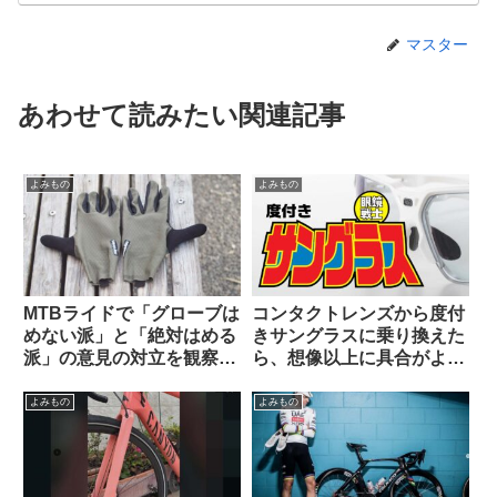
マスター
あわせて読みたい関連記事
よみもの
よみもの
MTBライドで「グローブは
コンタクトレンズから度付
めない派」と「絶対はめる
きサングラスに乗り換えた
派」の意見の対立を観察す
ら、想像以上に具合がよか
る（海外掲示板から）
った話。
よみもの
よみもの