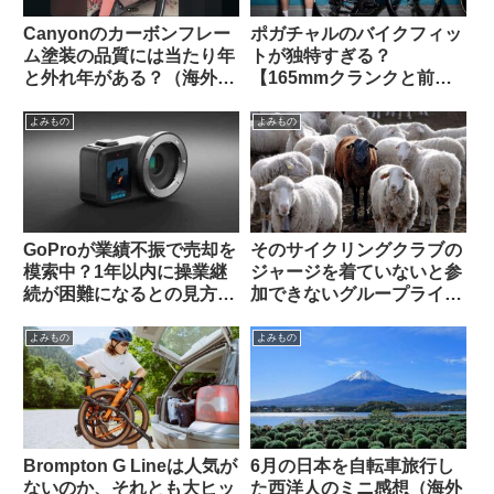
Canyonのカーボンフレー
ポガチャルのバイクフィッ
ム塗装の品質には当たり年
トが独特すぎる？
と外れ年がある？（海外掲
【165mmクランクと前傾
示板から）
サドル】
よみもの
よみもの
GoProが業績不振で売却を
そのサイクリングクラブの
模索中？1年以内に操業継
ジャージを着ていないと参
続が困難になるとの見方も
加できないグループライド
（海外掲示板から）
はあり？なし？（海外掲示
板から）
よみもの
よみもの
Brompton G Lineは人気が
6月の日本を自転車旅行し
ないのか、それとも大ヒッ
た西洋人のミニ感想（海外