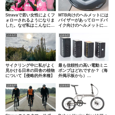
Stravaで若い女性によくフ
MTB向けのヘルメットには
ォローされるようになりま
バイザーがあってロードバ
した。なぜ私はこんなにモ
イク向けのヘルメットにな
テるのでしょう（海外掲示
いのは何故ですか（海外掲
板から）
示板から）
よみもの
よみもの
サイクリング中に私がよく
最も信頼性の高い電動ミニ
見かける日本の田舎の植物
ポンプはどれですか？（海
について【侵略的外来種】
外掲示板から）
【CYCPLUS / Muc Off /
Silca / Fanttik / Trek /
よみもの
よみもの
Fumpa Pumpa】