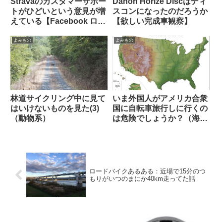
Stravaのカスタマーサポー
Dahon Horize Discはディ
トがひどいという意見が増
スコンになったのだろうか
えている【Facebook ログ
【欲しい完成車観察】
イン】
よみもの
よみもの
林道サイクリング中に見て
いま外国人がアメリカ合衆
はいけないものを見た(3)
国に自転車旅行しに行くの
（動物系）
は危険でしょうか？（海外
掲示板から）
ロードバイクあるある：近場で15分のつ
もりがいつのまにか40km走ってた話