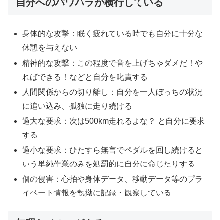
自分へのパワハラが横行している
身体的な攻撃：眠く疲れている時でも自分に十分な
休憩を与えない
精神的な攻撃：この程度で音を上げちゃダメだ！や
ればできる！などと自分を叱責する
人間関係からの切り離し：自分を一人ぼっちの状況
に追い込み、孤独に走り続ける
過大な要求：次は500km走れるよな？ と自分に要求
する
過小な要求：ひたすら無言でペダルを回し続けると
いう単純作業のみを処罰的に自分に命じたりする
個の侵害：心拍や身体データ、移動データ等のプラ
イベート情報を執拗に記録・観察している