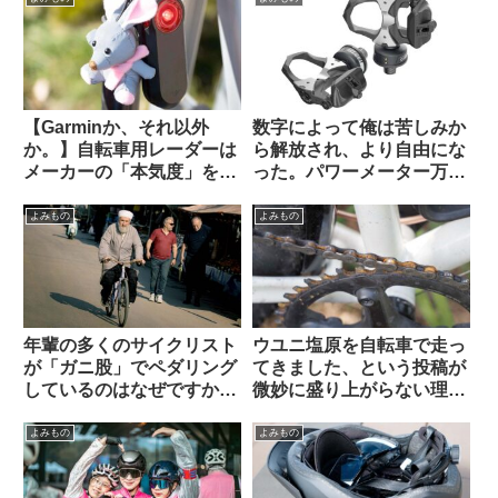
【Garminか、それ以外
数字によって俺は苦しみか
か。】自転車用レーダーは
ら解放され、より自由にな
メーカーの「本気度」を考
った。パワーメーター万
慮しながら選ぶべき？
歳！（海外掲示板から）
Brytonは誤判定が多すぎ
よみもの
よみもの
る？（海外掲示板から）
年輩の多くのサイクリスト
ウユニ塩原を自転車で走っ
が「ガニ股」でペダリング
てきました、という投稿が
しているのはなぜですか
微妙に盛り上がらない理由
（海外掲示板から）
とは（海外掲示板から）
よみもの
よみもの