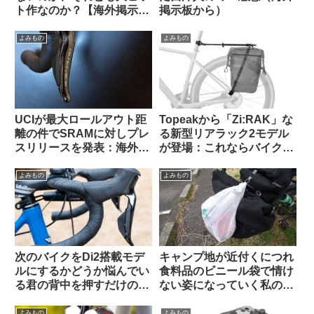
ト作なのか？【海外掲示板
掲示板から）
での議論観察】
よみもの
よみもの
UCIが最大ロールアウト距
Topeakから「Zi:RAK」な
離の件でSRAMに対しプレ
る新型リアラック2モデル
スリリースを発表：海外サ
が登場：これならバイクパ
イクリストの反応は？
ッキング派・パニア派どち
らも納得？
よみもの
よみもの
次のバイクをDi2搭載モデ
キャンプ地が近付くにつれ
ルにするかどうか悩んでい
食料品のビニール袋で情け
る君の背中を押すだけのコ
ない姿になっていく私の愛
メントを集めてみた
車【自転車キャンツーある
ある】
よみもの
よみもの