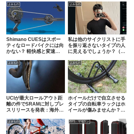
よみもの
よみもの
Shimano CUESはスポー
私は他のサイクリストに手
ティなロードバイクには向
を振り返さないタイプの人
かない？ 軽快感と変速の
に見えるでしょうか？（海
速さではSoraにも劣る？
外掲示板から）
（海外掲示板から）
よみもの
よみもの
UCIが最大ロールアウト距
ホイールだけで自立させる
離の件でSRAMに対しプレ
タイプの自転車ラックはホ
スリリースを発表：海外サ
イールが傷みませんか？
イクリストの反応は？
（海外掲示板&筆者の経験
から）Felgenkiller
よみもの
GPS・サイコン