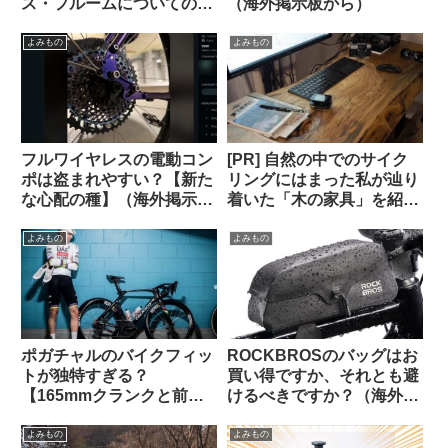
ス・フルームについての海
（海外掲示板から）
外掲示板での感想を観察す
る
よみもの
よみもの
フルワイヤレスの電動コン
[PR] 自然の中でのサイク
ポは盗まれやすい？【新た
リングにはまった私が辿り
な心配の種】（海外掲示板
着いた「木の家具」を紹介
から）
します【一枚板の机・読者
特典あり】
よみもの
よみもの
ポガチャルのバイクフィッ
ROCKBROSのバッグはお
トが独特すぎる？
買い得ですか、それとも避
【165mmクランクと前傾
けるべきですか？（海外掲
サドル】
示板から）
よみもの
よみもの