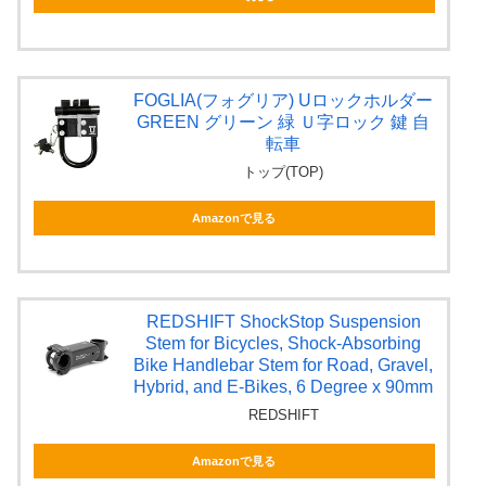
FOGLIA(フォグリア) Uロックホルダー
GREEN グリーン 緑 Ｕ字ロック 鍵 自
転車
トップ(TOP)
Amazonで見る
REDSHIFT ShockStop Suspension
Stem for Bicycles, Shock-Absorbing
Bike Handlebar Stem for Road, Gravel,
Hybrid, and E-Bikes, 6 Degree x 90mm
REDSHIFT
Amazonで見る