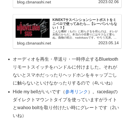
2023.02.06
blog.cbnanashi.net
ィでで実際の使用感を報告...
KINEKTサスペンションシートポストをミ
ニベロで使ってみたら…【レーパンいらな
い！？】
こんな機材（もの）に頼らざるを得んのは、オレが
未熟だからだ。本当の小径乗りにはサスなど要ら
ぬ。偽物の戦士、nadokazuです。やろう兄弟。川
の向こうに登坂も向かい風もない国をつくろう。と
2023.05.14
blog.cbnanashi.net
いうわけで、本日の駄文はこちら！走りに定評あ
り！ミニ...
オーディオを再生・早送り・一時停止するBluetooth
リモートスイッチをハンドルに付けました。それが
ないとスマホだっったりヘッドホンをキャップごし
に触らないといけなかったりするので（4いいね）
Hide my bellがいいです（
参考リンク
）。racedayの
ダイレクトマウントタイプを使っていますがライト
とwahoo boltを取り付けたい時にグレートです（2い
いね）