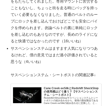
をもたらしてくれました。専用マウントに苦労する
こともないし、ちょっと街を走る時にバッグを持っ
ていく必要もなくなりました。普通のベルトのルー
プにロックを差し込んでおけばどこでも安全にバイ
クを停められます。勿論ベルトの裏に単純にロック
を差し込むのもありなのですが、長めのライドにな
ると快適ではなかったのです（16いいね）
サスペンションステムはますます人気になりつつあ
るけれど、僕の意見ではまだ過小評価されていると
思うな（4いいね）
サスペンションステム・シートポストの関連記事↓
Cane Creek eeSilkとRedshift ShockStop
の使用感はどう違う？【サスペンションス
テム・シートポスト】
RedshiftのShockStopサスペンションステムとシー
トポストの組み合わせから、後発の類似製品である
Cane Creek eeSilkの組み合わせに交換した、とい
う方が海外掲示板のグラベルバイク関連コミュニテ