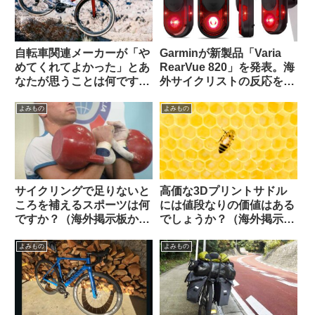
自転車関連メーカーが「や
Garminが新製品「Varia
めてくれてよかった」とあ
RearVue 820」を発表。海
なたが思うことは何ですか
外サイクリストの反応を観
（海外掲示板から）
察してみよう
よみもの
よみもの
サイクリングで足りないと
高価な3Dプリントサドル
ころを補えるスポーツは何
には値段なりの価値はある
ですか？（海外掲示板か
でしょうか？（海外掲示板
ら）
から）
よみもの
よみもの