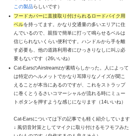
この製品
らしいです）
フードカバーに直接取り付けられるロードバイク用
ベル
を持ってます。かなり交通量の多いエリアに住
んでいるので、親指で簡単に打って鳴らせるベルは
信じられないくらい便利です。ハンドルから手を離
す必要も、他の道路利用者にひっきりなしに叫ぶ必
要もないです（26いいね）
Cat-EarsのAirstreamzが素晴らしかった。人によって
は特定のヘルメットでかなり耳障りなノイズが聞こ
えることが本当にあるのですが、これをストラップ
に巻くとうるさいコマーシャルが流れる時にミュー
トボタンを押すような感じになります（14いいね）
Cat-Earsについては下の記事でも軽く紹介しています
↓ 風切音対策としてマイクに取り付けるモフモフみた
いなものです（自作するのも良さそう）。