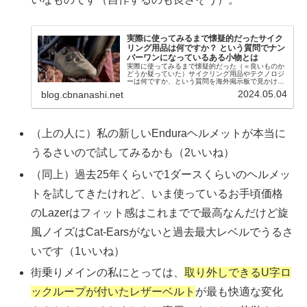
実際に使ってみるまで懐疑的だったサイク
リング用品は何ですか？ という質問でナン
バーワンになっているある小物とは
実際に使ってみるまで懐疑的だった（＝良いものか
どうか疑っていた）サイクリング用品やテクノロジ
ーは何ですか、という質問を海外掲示板で見かけま
した。こうした質問スレッドはよくあって、最近で
2024.05.04
blog.cbnanashi.net
はまず間違いなくGarmin Variaがナンバーワンに...
（上の人に）私の新しいEnduraヘルメットが本当に
うるさいので試してみるかも（2いいね）
（同上）過去25年くらいで1ダースくらいのヘルメッ
トを試してきたけれど、いま使っているお手頃価格
のLazerはフィット感はこれまでで最高なんだけど旋
風ノイズはCat-Earsがないと過去最大レベルでうるさ
いです（1いいね）
街乗りメインの私にとっては、
取り外しできるU字ロ
ックループが付いたレザーベルト
が最も快適な変化