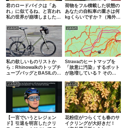
君のロードバイクは「あ
荷物をフル積載した状態の
れ」に似てるね、と言われ
あなたの自転車の重さは何
私の世界が崩壊しました
kgくらいですか？（海外掲
（海外掲示板から）
示板から）
よみもの
よみもの
私の欲しいものリストか
Stravaのヒートマップを
ら：Rhinowalkのトップチ
「故意に汚染」するボット
ューブバッグとBASILのポ
が急増している？ その背
ートランドフロントキャリ
後にいるのは…（海外掲示
ア
板から）
よみもの
よみもの
【一言でいうとレジェン
花粉症がつらくても春のサ
ド】引退を明言したクリ
イクリングが大好きだ！