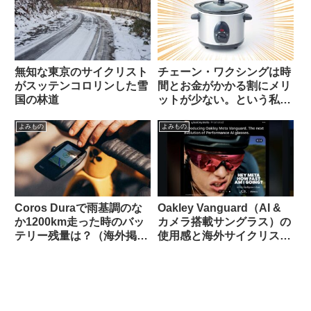
無知な東京のサイクリスト
チェーン・ワクシングは時
がスッテンコロリンした雪
間とお金がかかる割にメリ
国の林道
ットが少ない。という私の
考えを変えてみよ【カル
ト？】（海外掲示板から）
よみもの
よみもの
Coros Duraで雨基調のな
Oakley Vanguard（AI &
か1200km走った時のバッ
カメラ搭載サングラス）の
テリー残量は？（海外掲示
使用感と海外サイクリスト
板から）
の反応