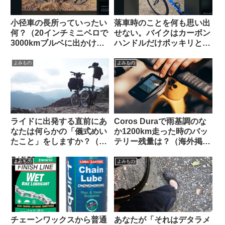
小径車の長所っていったい
落車時のことを何も思い出
何？（20インチミニベロで
せない。バイクはカーボン
3000kmブルベに出かけま
ハンドルだけポッキリと。
す、という海外掲示板での
何が原因だったのでしょ
スレッドから）
う？（海外掲示板から）
よみもの
よみもの
ライドに出発する直前にあ
Coros Duraで雨基調のな
なたは何らかの「儀式めい
か1200km走った時のバッ
たこと」をしますか？（海
テリー残量は？（海外掲示
外掲示板から）
板から）
よみもの
よみもの
チェーンワックスから普通
あなたが「それはデタラメ