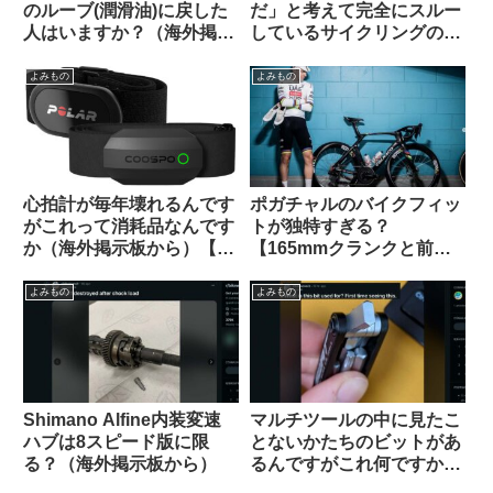
のルーブ(潤滑油)に戻した
だ」と考えて完全にスルー
人はいますか？（海外掲示
しているサイクリングの
板から）
「ルール」や固定観念は何
ですか（海外掲示板から）
よみもの
よみもの
心拍計が毎年壊れるんです
ポガチャルのバイクフィッ
がこれって消耗品なんです
トが独特すぎる？
か（海外掲示板から）【丈
【165mmクランクと前傾
夫な心拍計はどれ？】
サドル】
よみもの
よみもの
Shimano Alfine内装変速
マルチツールの中に見たこ
ハブは8スピード版に限
とないかたちのビットがあ
る？（海外掲示板から）
るんですがこれ何ですか？
【滅多に使わないけどない