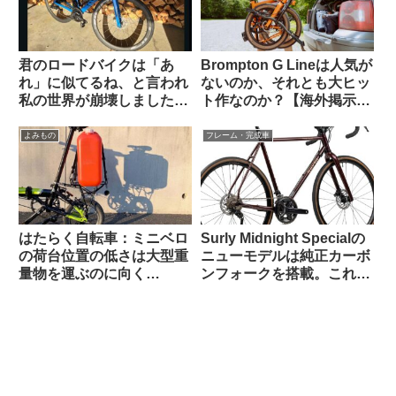
君のロードバイクは「あ
Brompton G Lineは人気が
れ」に似てるね、と言われ
ないのか、それとも大ヒッ
私の世界が崩壊しました
ト作なのか？【海外掲示板
（海外掲示板から）
での議論観察】
よみもの
フレーム・完成車
はたらく自転車：ミニベロ
Surly Midnight Specialの
の荷台位置の低さは大型重
ニューモデルは純正カーボ
量物を運ぶのに向く
ンフォークを搭載。これで
Dahon K3で灯油ポリタン
55万円は高い？普通？
ク運んでみた