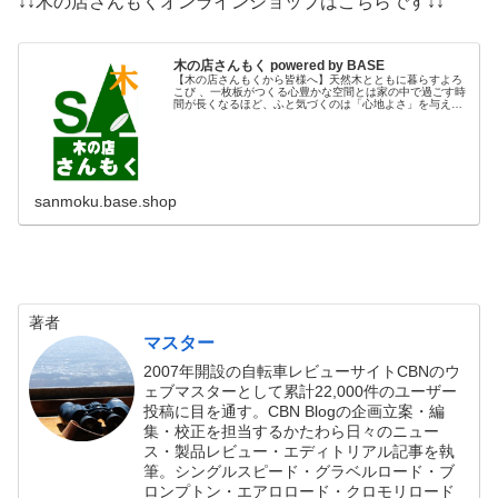
↓↓木の店さんもくオンラインショップはこちらです↓↓
木の店さんもく powered by BASE
【木の店さんもくから皆様へ】天然木とともに暮らすよろ
こび 、一枚板がつくる心豊かな空間とは家の中で過ごす時
間が長くなるほど、ふと気づくのは「心地よさ」を与えて
くれるものの存在です。お気に入りの椅子、季節ごとに掛
け替えるカーテン、手になじんだ...
sanmoku.base.shop
著者
マスター
2007年開設の自転車レビューサイトCBNのウ
ェブマスターとして累計22,000件のユーザー
投稿に目を通す。CBN Blogの企画立案・編
集・校正を担当するかたわら日々のニュー
ス・製品レビュー・エディトリアル記事を執
筆。シングルスピード・グラベルロード・ブ
ロンプトン・エアロロード・クロモリロード