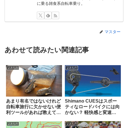
に乗る雑食系自転車乗り。
マスター
あわせて読みたい関連記事
よみもの
よみもの
あまり有名ではないけれど
Shimano CUESはスポー
自転車旅行に欠かせない便
ティなロードバイクには向
利ツールがあれば教えてく
かない？ 軽快感と変速の
ださい（海外掲示板より）
速さではSoraにも劣る？
（海外掲示板から）
よみもの
よみもの