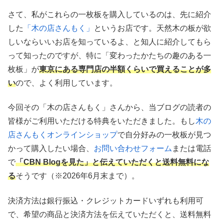
さて、私がこれらの一枚板を購入しているのは、先に紹介
した
「木の店さんもく」
というお店です。天然木の板が欲
しいならいいお店を知っているよ、と知人に紹介してもら
って知ったのですが、特に「変わったかたちの趣のある一
枚板」が
東京にある専門店の半額くらいで買えることが多
い
ので、よく利用しています。
今回その「木の店さんもく」さんから、当ブログの読者の
皆様がご利用いただける特典をいただきました。もし
木の
店さんもくオンラインショップ
で自分好みの一枚板が見つ
かって購入したい場合、
お問い合わせフォーム
または電話
で
「CBN Blogを見た」と伝えていただくと送料無料にな
る
そうです（※2026年6月末まで）。
決済方法は銀行振込・クレジットカードいずれも利用可
で、希望の商品と決済方法を伝えていただくと、送料無料