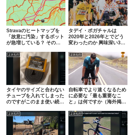
Stravaのヒートマップを
タデイ・ポガチャルは
「故意に汚染」するボット
2020年と2026年とでどう
が急増している？ その背
変わったのか 興味深い3つ
後にいるのは…（海外掲示
の考察を読む（海外掲示板
板から）
から）
よみもの
よみもの
タイヤのサイズと合わない
自転車でより速くなるため
チューブを入れてしまった
に必要な「最も重要なこ
のですがこのまま使い続け
と」は何ですか（海外掲示
ても問題ないですか？（海
板から）
外掲示板より）
よみもの
よみもの