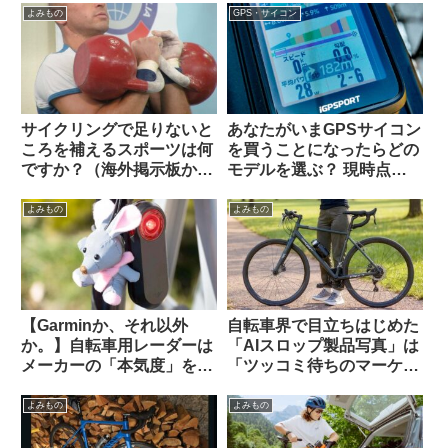
と詰むやつ】
よみもの
GPS・サイコン
サイクリングで足りないと
あなたがいまGPSサイコン
ころを補えるスポーツは何
を買うことになったらどの
ですか？（海外掲示板か
モデルを選ぶ？ 現時点で
ら）
のベストバリュー製品はど
れ？【海外掲示板から・
よみもの
よみもの
2025年10月】
【Garminか、それ以外
自転車界で目立ちはじめた
か。】自転車用レーダーは
「AIスロップ製品写真」は
メーカーの「本気度」を考
「ツッコミ待ちのマーケテ
慮しながら選ぶべき？
ィング手法」なのか【REI /
Brytonは誤判定が多すぎ
Van Rysel】
よみもの
よみもの
る？（海外掲示板から）