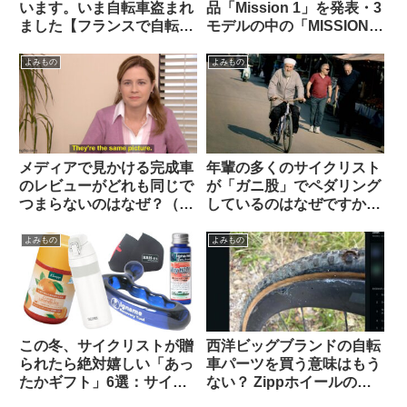
います。いま自転車盗まれ
品「Mission 1」を発表・3
ました【フランスで自転車
モデルの中の「MISSION 1
盗難にあった時の対処法・
PRO ILS」はレンズ交換式
海外掲示板から】
でm43対応。でもこれって
よみもの
よみもの
誰向けのカメラなの？（海
外掲示板から）
メディアで見かける完成車
年輩の多くのサイクリスト
のレビューがどれも同じで
が「ガニ股」でペダリング
つまらないのはなぜ？（海
しているのはなぜですか
外掲示板から）
（海外掲示板から）
よみもの
よみもの
この冬、サイクリストが贈
西洋ビッグブランドの自転
られたら絶対嬉しい「あっ
車パーツを買う意味はもう
たかギフト」6選：サイズ
ない？ Zippホイールの生
選び不要・性別不問で間違
涯製品保証を拒否された人