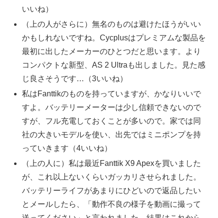
いいね）
（上の人がさらに）無名のものは避けたほうがいい
かもしれないですね。Cycplusはプレミアムな製品を
最初に出したメーカーのひとつだと思います。より
コンパクトな新型、AS 2 Ultraも出しました。見た感
じ良さそうです…（3いいね）
私はFanttikのものを持っていますが、かなりいいで
すよ。バッテリーメーターは少し信頼できないので
すが、フル充電しておくことが多いので。家では同
社の大きいモデルを使い、出先ではミニポンプを持
っていきます（4いいね）
（上の人に）私は最近Fanttik X9 Apexを買いました
が、これ以上ないくらいガッカリさせられました。
バッテリーライフがあまりにひどいので返品したい
とメールしたら、「動作不良の様子を動画に撮って
送ってください」と言われました。結果はこれから