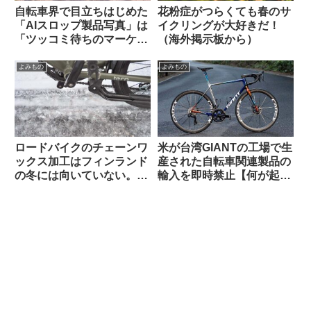
自転車界で目立ちはじめた
花粉症がつらくても春のサ
「AIスロップ製品写真」は
イクリングが大好きだ！
「ツッコミ待ちのマーケテ
（海外掲示板から）
ィング手法」なのか【REI /
Van Rysel】
よみもの
よみもの
ロードバイクのチェーンワ
米が台湾GIANTの工場で生
ックス加工はフィンランド
産された自転車関連製品の
の冬には向いていない。大
輸入を即時禁止【何が起こ
雨や砂泥等のウェット環境
っているの？】
でも弱い？（海外掲示板か
ら）