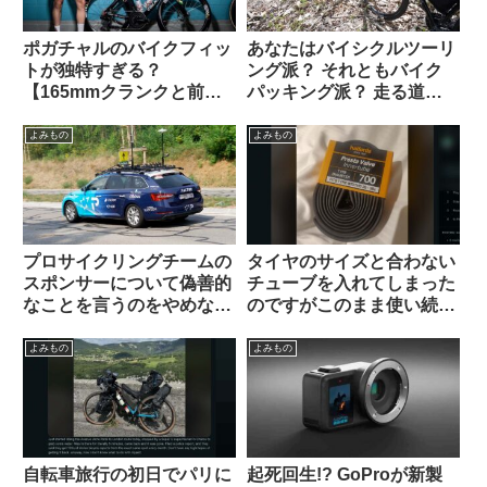
ポガチャルのバイクフィッ
あなたはバイシクルツーリ
トが独特すぎる？
ング派？ それともバイク
【165mmクランクと前傾
パッキング派？ 走る道の
サドル】
タイプから自分に合った装
備を考える
よみもの
よみもの
プロサイクリングチームの
タイヤのサイズと合わない
スポンサーについて偽善的
チューブを入れてしまった
なことを言うのをやめなさ
のですがこのまま使い続け
い（海外掲示板でのオピニ
ても問題ないですか？（海
オン観察）
外掲示板より）
よみもの
よみもの
自転車旅行の初日でパリに
起死回生!? GoProが新製