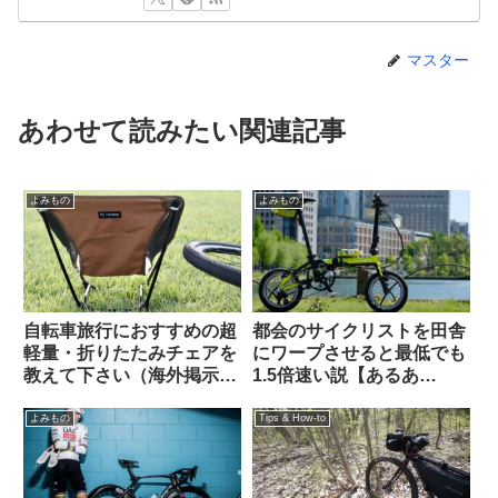
マスター
あわせて読みたい関連記事
よみもの
よみもの
自転車旅行におすすめの超
都会のサイクリストを田舎
軽量・折りたたみチェアを
にワープさせると最低でも
教えて下さい（海外掲示板
1.5倍速い説【あるあ
から）【ヘリノックス複数
る？】
モデルの使用感】
よみもの
Tips & How-to