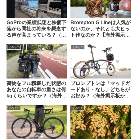
GoProの業績低迷と株価下
Brompton G Lineは人気が
落から同社の将来を懸念す
ないのか、それとも大ヒッ
る声が高まっている？（海
ト作なのか？【海外掲示板
外掲示板から）
での議論観察】
よみもの
よみもの
荷物をフル積載した状態の
ブロンプトンは「マッドガ
あなたの自転車の重さは何
ードあり・なし」どちらが
kgくらいですか？（海外掲
お好み？（海外掲示板か
示板から）
ら）
よみもの
よみもの