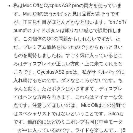
私はMuc OffとCycplus AS2 proの両方を使っていま
す。Muc Offのほうがぱっと見は品質が高そうです
が、正直見た目がほとんどかなと思います。“on / off /
pump”のサイドボタンは頼りない感じで誤動作しま
す。この個体のQCの問題かもしれないですが。た
だ、プレミアム価格を払ったのですからもっと良い
ものを期待しましたね。すごく気に入っているとこ
ろはディスプレイが正しい方向・上に来てくれると
ころです。Cycplus AS2 proは、私がサドルバッグに
入れ続けるものです。ダメなところがないです。ち
ゃんと動く。ただボタンは小さすぎて、ディスプレ
イはヘンな方向を向きます。これらはマイナーな欠
点です。注意してほしいのは、 Muc Offはこの分野で
はスペシャリストではないということです。Silcaも
です。最終的にはどのミニポンプも同じ中華モータ
ーが中に入っているのです。ライドを楽しんで…（5