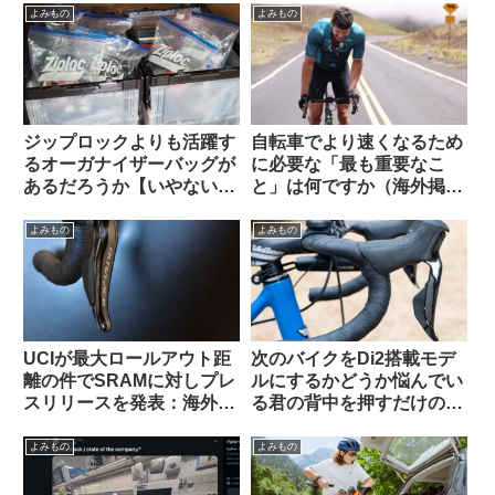
いなく感謝されます
の経緯報告が大きい話題に
よみもの
よみもの
ジップロックよりも活躍す
自転車でより速くなるため
るオーガナイザーバッグが
に必要な「最も重要なこ
あるだろうか【いやない・
と」は何ですか（海外掲示
海外掲示板から】
板から）
よみもの
よみもの
UCIが最大ロールアウト距
次のバイクをDi2搭載モデ
離の件でSRAMに対しプレ
ルにするかどうか悩んでい
スリリースを発表：海外サ
る君の背中を押すだけのコ
イクリストの反応は？
メントを集めてみた
よみもの
よみもの