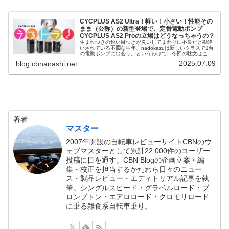
CYCPLUS AS2 Ultra！軽い！小さい！性能その
まま（公称）の新型登場で、定番電動ポンプ
CYCPLUS AS2 Proの立場はどうなっちゃうの？
生まれつきの鋭い目つきが災いしてまわりに不良だと勘違
いされている不憫な中年、nadokazuは新しいクラスで1台
の電動ポンプに出会う。というわけで、今回の駄文はこち
ら！CYCPLUS AS2 Ultra、新登場！電動ポンプの個人的定
2025.07.09
blog.cbnanashi.net
番ブラン...
著者
マスター
2007年開設の自転車レビューサイトCBNのウ
ェブマスターとして累計22,000件のユーザー
投稿に目を通す。CBN Blogの企画立案・編
集・校正を担当するかたわら日々のニュー
ス・製品レビュー・エディトリアル記事を執
筆。シングルスピード・グラベルロード・ブ
ロンプトン・エアロロード・クロモリロード
に乗る雑食系自転車乗り。