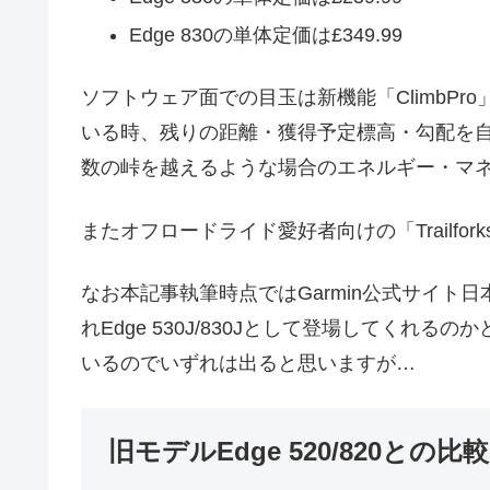
Edge 830の単体定価は£349.99
ソフトウェア面での目玉は新機能「ClimbP
いる時、残りの距離・獲得予定標高・勾配を
数の峠を越えるような場合のエネルギー・マ
またオフロードライド愛好者向けの「Trailf
なお本記事執筆時点ではGarmin公式サイト
れEdge 530J/830Jとして登場してく
いるのでいずれは出ると思いますが…
旧モデルEdge 520/820との比較