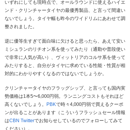
いずれにしても現時点で、オールラウンドに使えるハイエ
ンド・クリンチャータイヤの最優秀製品、と言って間違い
ないでしょう。タイヤ幅も昨今のワイドリムにあわせて調
整されました。
逆に優等生すぎて面白味に欠けると思ったら、あえて安い
ミシュランのリチオン系を使ってみたり（通勤や普段使い
で非常に人気が高い）、ヴィットリアのコルサ系を使って
みたりすると、自分がタイヤに求めている性能・性質が相
対的にわかりやすくなるのではないでしょうか。
クリンチャータイヤのフラッグシップ、と言っても国内実
勢価格は1本5〜6,000円弱。ランニングコストもそれほど
高くないでしょう。
PBK
で時々4,000円弱で買えるクーポ
ンが出ることがあります（こういうフラッシュセール情報
は
CBN Twitter
でお知らせしているのでフォローしてみて
ください）。