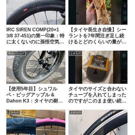
IRC SIREN COMP(20×1
【タイヤ長生き自慢】シー
3/8 37-451)の第一印象：特
ラントを7年間注ぎ足し続
に太くないのに孫悟空気分
けるとどのくらいの量が溜
を味わえる上質な乗り心地
まるのか？（海外掲示板か
（ガチ競技用の高級タイ
ら）
製品レビュー
よみもの
ヤ）【Tern Crest カスタマ
イズ】
【使用5年目】シュワル
タイヤのサイズと合わない
ベ・ビッグアップル &
チューブを入れてしまった
Dahon K3：タイヤの耐久
のですがこのまま使い続け
性とリムへの影響はどうで
ても問題ないですか？（海
あったか
外掲示板より）
よみもの
よみもの