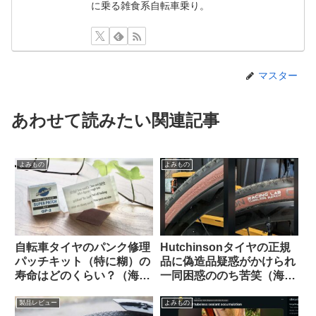
に乗る雑食系自転車乗り。
マスター
あわせて読みたい関連記事
よみもの
よみもの
自転車タイヤのパンク修理
Hutchinsonタイヤの正規
パッチキット（特に糊）の
品に偽造品疑惑がかけられ
寿命はどのくらい？（海外
一同困惑ののち苦笑（海外
掲示板から）
掲示板から）
製品レビュー
よみもの