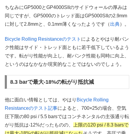
ちなみにGP5000とGP4000SIIのサイドウォールの厚みは
同じですが、GP5000のトレッド面はGP5000SIIの2.9mm
に対して2.8mmと、0.1mm薄くなったようです（
出典
）。
Bicycle Rolling Resistanceのテスト
によるとやはり耐パン
ク性能はサイド・トレッド面ともに若干低下しているよう
です。転がり性能が向上し、耐パンク性能も同時に向上、
というのはなかなか現実的なことではないのでしょう。
8.3 barで最大-18%の転がり抵抗減
他に面白い情報としては、やはり
Bicycle Rolling
Resistanceのテスト記事
によると、700×25の場合、空気
圧下限の80 psi / 5.5 barsではコンチネンタルの主張通り転
がり抵抗は-12%だったものの、
上限の120 psi / 8.3 barsで
は最大-18%の転がり抵抗減になった
そうです。高圧で乗