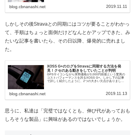
2019.11.11
blog.cbnanashi.net
しかしその後Stravaとの同期にはコツが要ることがわかっ
て、手順はちょっと面倒だけどなんとかアップできた、み
たいな記事を書いたら、その日以降、爆発的に売れまし
た。
XOSS G+のログをStravaに同期する方法を発
見！クセのある動きをしていたことが判明
GPSサイコンながら実勢価格が3,000円前後という驚異の
コストパフォーマンスを誇るXOSS G+。しかし下の記事
で詳しく紹介したように、2つの大きい欠点がありまし
た。 オートポーズをOFFにできないバグがある
（※Androidアプリからな...
2019.11.13
blog.cbnanashi.net
思うに、私達は「完璧ではなくとも、伸び代があっておも
しろそうな製品」に興味があるのではないでしょうか。