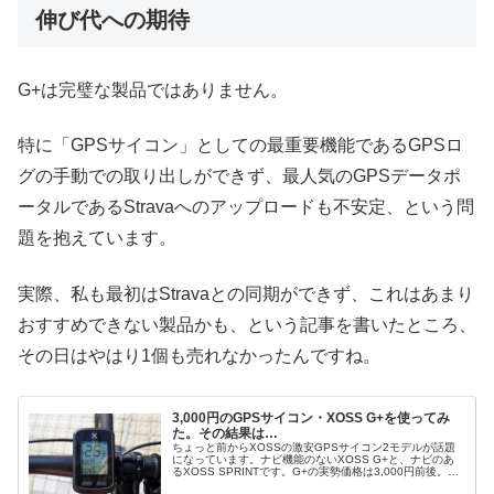
伸び代への期待
G+は完璧な製品ではありません。
特に「GPSサイコン」としての最重要機能であるGPSロ
グの手動での取り出しができず、最人気のGPSデータポ
ータルであるStravaへのアップロードも不安定、という問
題を抱えています。
実際、私も最初はStravaとの同期ができず、これはあまり
おすすめできない製品かも、という記事を書いたところ、
その日はやはり1個も売れなかったんですね。
3,000円のGPSサイコン・XOSS G+を使ってみ
た。その結果は…
ちょっと前からXOSSの激安GPSサイコン2モデルが話題
になっています。ナビ機能のないXOSS G+と、ナビのあ
るXOSS SPRINTです。G+の実勢価格は3,000円前後。
SPRINTはクーポンが使える時で8,000円〜13,000円と...