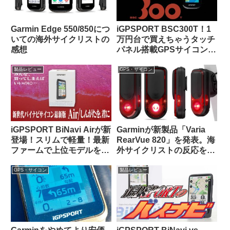
Garmin Edge 550/850につ
iGPSPORT BSC300T！1
いての海外サイクリストの
万円台で買えちゃうタッチ
感想
パネル搭載GPSサイコンっ
て、使いものになるの？
製品レビュー
GPS・サイコン
iGPSPORT BiNavi Airが新
Garminが新製品「Varia
登場！スリムで軽量！最新
RearVue 820」を発表。海
ファームで上位モデルを下
外サイクリストの反応を観
剋上！？
察してみよう
GPS・サイコン
製品レビュー