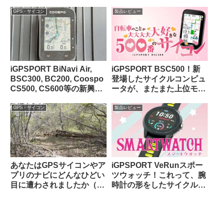
動」を謳うリアビューレー
ちだ！？
ダーが爆誕！！【クーポン
GPS・サイコン
製品レビュー
あります】
iGPSPORT BiNavi Air,
iGPSPORT BSC500！新
BSC300, BC200, Coospo
登場したサイクルコンピュ
CS500, CS600等の新興中
ータが、またまた上位モデ
華ブランドGPSサイコンに
ルを下剋上してきた件。
ついての最近の海外サイク
GPS・サイコン
製品レビュー
リストによる評価（海外掲
示板から）
あなたはGPSサイコンやア
iGPSPORT VeRunスポー
プリのナビにどんなひどい
ツウォッチ！これって、腕
目に遭わされましたか（海
時計の形をしたサイクルコ
外掲示板から）
ンピュータなのでは…？