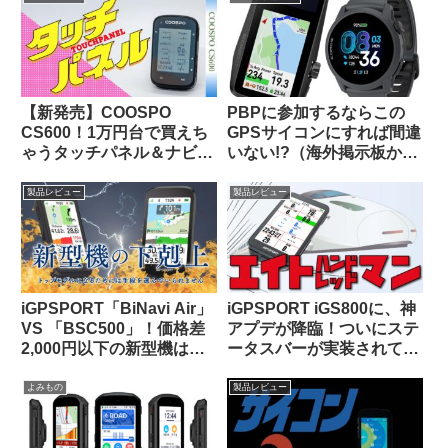
【新発売】COOSPO
PBPに参加するならこの
CS600！1万円台で買えち
GPSサイコンにすれば間違
ゃうタッチパネル＆ナビ対
いない!?（海外掲示板か
応GPSサイクルコンピュー
ら）
タの実力って、どんな感
製品レビュー
製品レビュー
じ？
iGPSPORT「BiNavi Air」
iGPSPORT iGS800に、神
VS 「BSC500」！価格差
アプデが降臨！ついにステ
2,000円以下の新型機は、
ータスバーが実装されて俺
どっちを選べば幸せになれ
様大歓喜！！
るの？
よみもの
製品レビュー