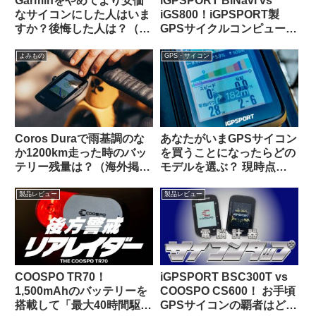
Garminをやめてより安価
iGPSPORT BiNavi vs
なサイコンにした人はいま
iGS800！iGPSPORT製
すか？後悔した人は？（海
GPSサイクルコンピュータ
外掲示板から）【COROS /
の頂点はどっちだ？
iGPSportの最新評価】
よみもの
GPS・サイコン
Coros Duraで雨基調のな
あなたがいまGPSサイコン
か1200km走った時のバッ
を買うことになったらどの
テリー残量は？（海外掲示
モデルを選ぶ？ 現時点で
板から）
のベストバリュー製品はど
れ？【海外掲示板から・
製品レビュー
製品レビュー
2025年10月】
COOSPO TR70！
iGPSPORT BSC300T vs
1,500mAhのバッテリーを
COOSPO CS600！ お手頃
搭載して「最大40時間駆
GPSサイコンの覇者はどっ