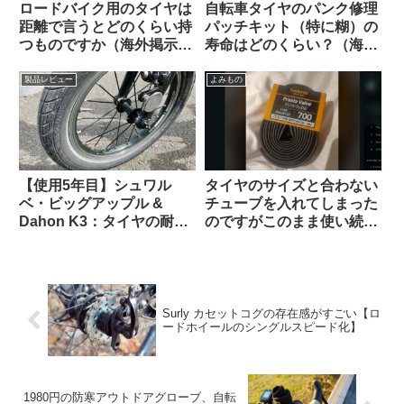
ロードバイク用のタイヤは
自転車タイヤのパンク修理
距離で言うとどのくらい持
パッチキット（特に糊）の
つものですか（海外掲示板
寿命はどのくらい？（海外
より）
掲示板から）
製品レビュー
よみもの
【使用5年目】シュワル
タイヤのサイズと合わない
ベ・ビッグアップル &
チューブを入れてしまった
Dahon K3：タイヤの耐久
のですがこのまま使い続け
性とリムへの影響はどうで
ても問題ないですか？（海
あったか
外掲示板より）
Surly カセットコグの存在感がすごい【ロ
ードホイールのシングルスピード化】
1980円の防寒アウトドアグローブ、自転