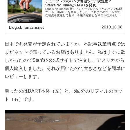
チューブレスのパンク修理ツール決定版？
Stan’s No TubesがDARTを発表
Stan's NoTubesが新しいチューブレスタイヤのパンク修理
ツール「DART」を発表しました。これまでのツールの主
な弱点を克服しており、今後の定番となりそうなおもしろ
い製品です。出典 DART | Stan's NoTubesアプリケ...
2019.10.08
blog.cbnanashi.net
日本でも発売が予定されていますが、本記事執筆時点では
まだネットで売っているお店はありません。私はすぐに欲
しかったのでStan’sの公式サイトで注文し、アメリカから
個人輸入しました。それが届いたので大きさなどを簡単に
レビューします。
買ったのはDART本体（左）と、5回分のリフィルのセッ
ト（右）です。