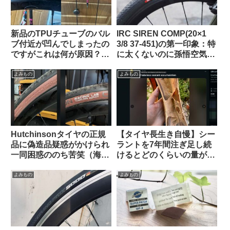
新品のTPUチューブのバル
IRC SIREN COMP(20×1
ブ付近が凹んでしまったの
3/8 37-451)の第一印象：特
ですがこれは何が原因？
に太くないのに孫悟空気分
（海外掲示板から）
を味わえる上質な乗り心地
（ガチ競技用の高級タイ
よみもの
よみもの
ヤ）【Tern Crest カスタマ
イズ】
Hutchinsonタイヤの正規
【タイヤ長生き自慢】シー
品に偽造品疑惑がかけられ
ラントを7年間注ぎ足し続
一同困惑ののち苦笑（海外
けるとどのくらいの量が溜
掲示板から）
まるのか？（海外掲示板か
ら）
よみもの
よみもの