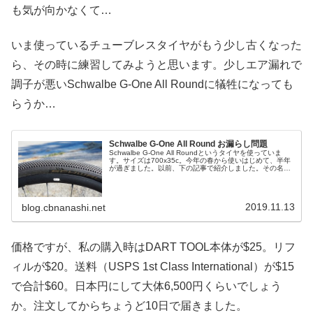
も気が向かなくて…
いま使っているチューブレスタイヤがもう少し古くなった
ら、その時に練習してみようと思います。少しエア漏れで
調子が悪いSchwalbe G-One All Roundに犠牲になっても
らうか…
Schwalbe G-One All Round お漏らし問題
Schwalbe G-One All Roundというタイヤを使っていま
す。サイズは700x35c。今年の春から使いはじめて、半年
が過ぎました。以前、下の記事で紹介しました。その名の
通り、オールラウンドに使える「迷ったらこれから」とい
う感じ...
2019.11.13
blog.cbnanashi.net
価格ですが、私の購入時はDART TOOL本体が$25。リフ
ィルが$20。送料（USPS 1st Class International）が$15
で合計$60。日本円にして大体6,500円くらいでしょう
か。注文してからちょうど10日で届きました。