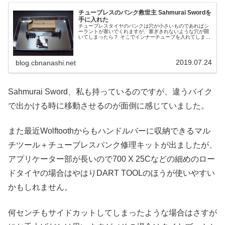
チューブレスのパンク救世主 Sahmurai Swordを
手に入れた
チューブレスタイヤのパンクは穴が小さいものであればシ
ーラントが塞いでくれますが、塞ぎきれないような穴が開
いてしまったら？ そこでインナーチューブを入れてしまっ
て復帰するのも手でしょう。しかしその前にこれから紹介
するツールで穴を埋めることがで...
2019.07.24
blog.cbnanashi.net
Sahmurai Sword、私も持っているのですが、違うバイク
で出かける時に移動させるのが面倒に感じていました。
また最近Wolftoothからもハンドルバーに収納できるマル
チツール＋チューブレスパンク修理キットが出ましたが、
アプリケーター部が長いので700 X 25Cなどの細めのロー
ドタイヤの場合はやはりDART TOOLのほうが使いやすい
かもしれません。
何センチもサイドカットしてしまったような場合はさすが