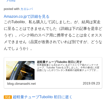
posted with
カエレバ
Amazon.co.jpで詳細を見る
このTubolito、私も購入して試しました。が、結局は実走
に至ることはできませんでした（詳細は下の記事を是非ど
うぞ）。パンク時のスペア用に携帯することは全くオスス
メできません（品質が改善されていれば別ですが、どうな
んでしょうか）。
超軽量チューブTubolito 初日に死す
世界最軽量とも言われているオーストリア発のインナーチ
ューブ、Tubolite Tuboを入手しました。今年の春頃に大変
話題になったポリウレタン系素材の超軽量チューブです。
その小ささに仰天購入したのは700×18/28mm(バルブ長
60mm)...
2019.09.23
blog.cbnanashi.net
超軽量チューブTubolito 初日に逝く
関連