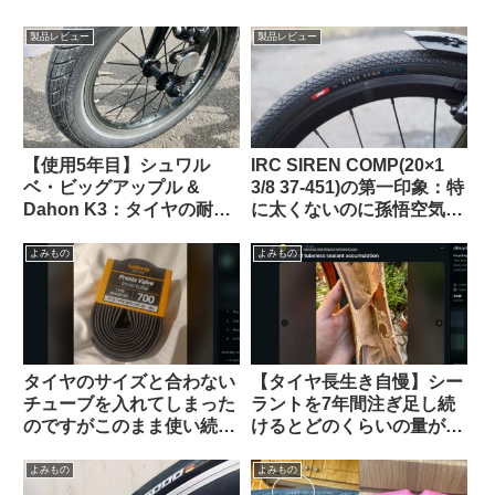
製品レビュー
製品レビュー
【使用5年目】シュワル
IRC SIREN COMP(20×1
ベ・ビッグアップル &
3/8 37-451)の第一印象：特
Dahon K3：タイヤの耐久
に太くないのに孫悟空気分
性とリムへの影響はどうで
を味わえる上質な乗り心地
あったか
（ガチ競技用の高級タイ
よみもの
よみもの
ヤ）【Tern Crest カスタマ
イズ】
タイヤのサイズと合わない
【タイヤ長生き自慢】シー
チューブを入れてしまった
ラントを7年間注ぎ足し続
のですがこのまま使い続け
けるとどのくらいの量が溜
ても問題ないですか？（海
まるのか？（海外掲示板か
外掲示板より）
ら）
よみもの
よみもの