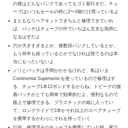
の後はどんなパンクであってもゴミ箱行きだ。チュ
ーブはいつもセールの時に2〜3個だけ買っているよ
まともなリペアキットできちんと修理できていれ
ば、パッチはチューブの中でいちばん丈夫な箇所に
なるはずだよ
穴が大きすぎるとか、複数回パンクしているとか、
もう何年も経っているとかでなければ捨てるのは本
当にもったいないよ
ノリとパッチは手間がかかるけれど、私はいま
Continental Supersonicを使っているので修理はす
る、チューブ1本12ポンドするからね。トピークの接
着パッチがとても簡単で効果的だよ、便利なもので
路上で修理できる。プラスチックの箱に入ってい
て、ロングライドで2本かそれ以上のスペアチューブ
を携帯するかわりにそれを持っていく
以前、修理済みのチューブを携帯していた時、家で