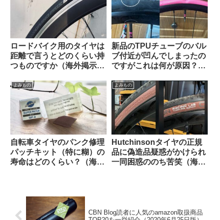
ロードバイク用のタイヤは
新品のTPUチューブのバル
距離で言うとどのくらい持
ブ付近が凹んでしまったの
つものですか（海外掲示板
ですがこれは何が原因？
より）
（海外掲示板から）
よみもの
よみもの
自転車タイヤのパンク修理
Hutchinsonタイヤの正規
パッチキット（特に糊）の
品に偽造品疑惑がかけられ
寿命はどのくらい？（海外
一同困惑ののち苦笑（海外
掲示板から）
掲示板から）
CBN Blog読者に人気のamazon取扱商品
TOP20を一挙紹介（2020年6月25日版）