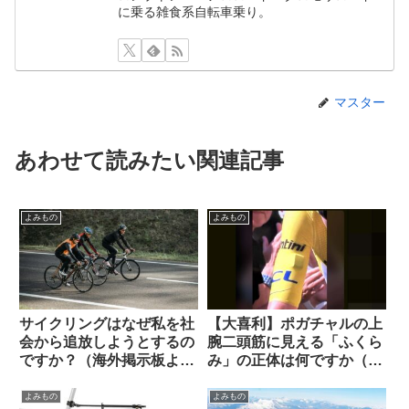
に乗る雑食系自転車乗り。
マスター
あわせて読みたい関連記事
よみもの
よみもの
サイクリングはなぜ私を社
【大喜利】ポガチャルの上
会から追放しようとするの
腕二頭筋に見える「ふくら
ですか？（海外掲示板よ
み」の正体は何ですか（海
り）
外掲示板から）
よみもの
よみもの