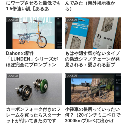
にワープさせると最低でも
んでみた（海外掲示板か
1.5倍速い説【あるあ
ら）
る？】
よみもの
よみもの
Dahonの新作
もはや隠す気がないタイプ
「LUNDEN」シリーズが
の偽造シマノチェーンが発
ほぼ完全にブロンプトンな
見される：愛される新ブラ
見た目で海外で話題に
ンド爆誕か
【Brompton vs.
よみもの
よみもの
Brompnot 最終戦争へ】
カーボンフォーク付きのフ
小径車の長所っていったい
レームを買ったらスターナ
何？（20インチミニベロで
ットが付いてきたのですが
3000kmブルベに出かけま
使っても良いのでしょうか
す、という海外掲示板での