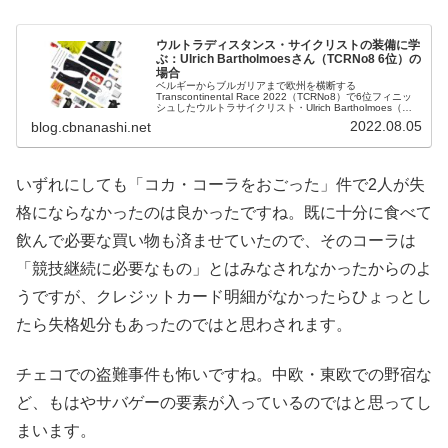
ウルトラディスタンス・サイクリストの装備に学
ぶ：Ulrich Bartholmoesさん（TCRNo8 6位）の
場合
ベルギーからブルガリアまで欧州を横断する
Transcontinental Race 2022（TCRNo8）で6位フィニッ
シュしたウルトラサイクリスト・Ulrich Bartholmoes（ウ
ルリッヒ・バルトルメス）氏（ドイツ出身）がレース...
2022.08.05
blog.cbnanashi.net
いずれにしても「コカ・コーラをおごった」件で2人が失
格にならなかったのは良かったですね。既に十分に食べて
飲んで必要な買い物も済ませていたので、そのコーラは
「競技継続に必要なもの」とはみなされなかったからのよ
うですが、クレジットカード明細がなかったらひょっとし
たら失格処分もあったのではと思わされます。
チェコでの盗難事件も怖いですね。中欧・東欧での野宿な
ど、もはやサバゲーの要素が入っているのではと思ってし
まいます。