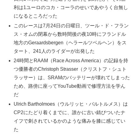
利は1ユーロのコカ・コーラのせいであやうく台無し
になるところだった
このレースは7月24日の日曜日、ツール・ド・フラン
ス・オムの閉幕から数時間後の夜10時にフランドル
地方のGeraardsbergen（ヘラールツベルヘン）をス
タート、241人のライダーが出発した
24時間とRAAM（Race Across America）の記録を持
つ優勝者のChristoph Strasser（クリストフ・シュト
ラッサー）は、SRAMのバッテリーが壊れてしまった
ため、路傍に座ってYouTube動画で修理方法を学ん
だ
Ulrich Bartholmoes（ウルリッヒ・バルトルメス）は
CP2にたどり着くまでに、誰かに古い錆びついたナ
イフで刺されているかのような痛みを膝に感じてい
た