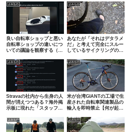
（海外掲示板から）
スレッドから）
よみもの
よみもの
良い自転車ショップと悪い
あなたが「それはデタラメ
自転車ショップの違いにつ
だ」と考えて完全にスルー
いての議論を観察する（海
しているサイクリングの
外掲示板から）
「ルール」や固定観念は何
ですか（海外掲示板から）
よみもの
よみもの
Stravaの社内から生身の人
米が台湾GIANTの工場で生
間が消えつつある？海外掲
産された自転車関連製品の
示板に現れた「スタッフ」
輸入を即時禁止【何が起こ
が空気を読まなすぎて大バ
っているの？】
ッシングを受ける
よみもの
よみもの