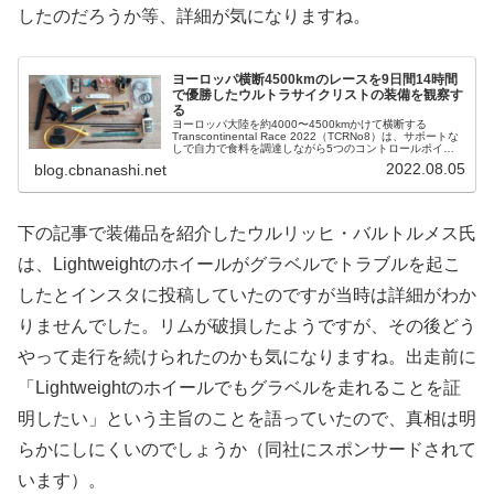
したのだろうか等、詳細が気になりますね。
ヨーロッパ横断4500kmのレースを9日間14時間
で優勝したウルトラサイクリストの装備を観察す
る
ヨーロッパ大陸を約4000〜4500kmかけて横断する
Transcontinental Race 2022（TCRNo8）は、サポートな
しで自力で食料を調達しながら5つのコントロールポイン
トを通過してタイムを競うウルトラサイクリングレー
2022.08.05
blog.cbnanashi.net
ス。...
下の記事で装備品を紹介したウルリッヒ・バルトルメス氏
は、Lightweightのホイールがグラベルでトラブルを起こ
したとインスタに投稿していたのですが当時は詳細がわか
りませんでした。リムが破損したようですが、その後どう
やって走行を続けられたのかも気になりますね。出走前に
「Lightweightのホイールでもグラベルを走れることを証
明したい」という主旨のことを語っていたので、真相は明
らかにしにくいのでしょうか（同社にスポンサードされて
います）。