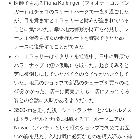
医師でもあるFiona Kolbinger（フィオナ・コルビン
ガー）はチェコのスケートパークで一夜を過ごした
が、目を覚ますとトラッカーと財布が盗まれている
ことに気づいた。幸い地元警察が財布を発見し、レ
ース主催者も彼女の走行ルートを確認できたため、
レースに復帰することができた
シュトラッサーはイタリアを通過中、日中に野原で
パワーナップ（短い仮眠）を取った。起きてみると
芝に横倒しにしていたバイクのタイヤがパンクして
いた。地元のショップで新品のチューブを買うのに
40分かかった。店主は商売よりも、店に入ってくる
客との会話に興味があるようだった
3500kmを走った後、シュトラッサーとバルトルメス
はトランサルピナ峠に挑戦する前、ルーマニアの
Novaci（ノバチ）という町のショップで初めてお互
いの姿を見た。2人は既に必要なものを購入済み・補