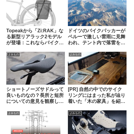
Topeakから「Zi:RAK」な
ドイツのバイクパッカーが
る新型リアラック2モデル
ペルーで激しい雷雨に見舞
が登場：これならバイクパ
われ、テント内で落雷を受
ッキング派・パニア派どち
けて亡くなる（海外掲示板
らも納得？
から）
よみもの
よみもの
ショートノーズサドルって
[PR] 自然の中でのサイク
良いものなの？長所と短所
リングにはまった私が辿り
についての意見を観察して
着いた「木の家具」を紹介
みよう（海外掲示板から）
します【一枚板の机・読者
特典あり】
よみもの
よみもの