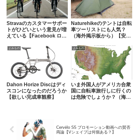
Stravaのカスタマーサポー
Naturehikeのテントは自転
トがひどいという意見が増
車ツーリストにも人気？
えている【Facebook ログ
（海外掲示板から）【安
イン】
い・丈夫・簡単・壊れても
泣かない価格】
よみもの
よみもの
Dahon Horize Discはディ
いま外国人がアメリカ合衆
スコンになったのだろうか
国に自転車旅行しに行くの
【欲しい完成車観察】
は危険でしょうか？（海外
掲示板から）
Cervélo S5 プロモーション動画への賛否
両論【Vシェイプは何個ある？】