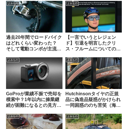
板から】
よみもの
よみもの
過去20年間でロードバイク
【一言でいうとレジェン
はどれくらい変わった？
ド】引退を明言したクリ
そして電動コンポが主流に
ス・フルームについての海
なった本当の理由とは（海
外掲示板での感想を観察す
外掲示板でのオピニオン観
る
よみもの
よみもの
察）
GoProが業績不振で売却を
Hutchinsonタイヤの正規
模索中？1年以内に操業継
品に偽造品疑惑がかけられ
続が困難になるとの見方も
一同困惑ののち苦笑（海外
（海外掲示板から）
掲示板から）
よみもの
よみもの