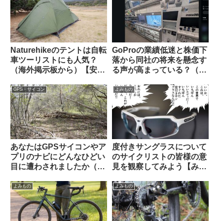
Naturehikeのテントは自転
GoProの業績低迷と株価下
車ツーリストにも人気？
落から同社の将来を懸念す
（海外掲示板から）【安
る声が高まっている？（海
い・丈夫・簡単・壊れても
外掲示板から）
泣かない価格】
GPS・サイコン
よみもの
あなたはGPSサイコンやア
度付きサングラスについて
プリのナビにどんなひどい
のサイクリストの皆様の意
目に遭わされましたか（海
見を観察してみよう【みん
外掲示板から）
なちがって、みんない
い。】
よみもの
よみもの