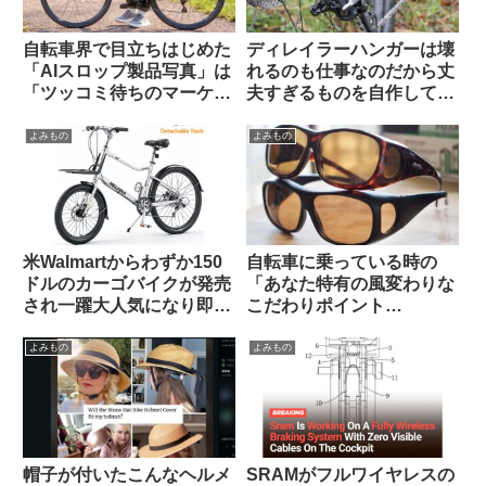
自転車界で目立ちはじめた
ディレイラーハンガーは壊
「AIスロップ製品写真」は
れるのも仕事なのだから丈
「ツッコミ待ちのマーケテ
夫すぎるものを自作しては
ィング手法」なのか【REI /
いけない（海外掲示板か
Van Rysel】
ら）
よみもの
よみもの
米Walmartからわずか150
自転車に乗っている時の
ドルのカーゴバイクが発売
「あなた特有の風変わりな
され一躍大人気になり即日
こだわりポイント
ソールドアウトに
(idiosyncrasy)」を教えて
ください（海外掲示板か
よみもの
よみもの
ら）
帽子が付いたこんなヘルメ
SRAMがフルワイヤレスの