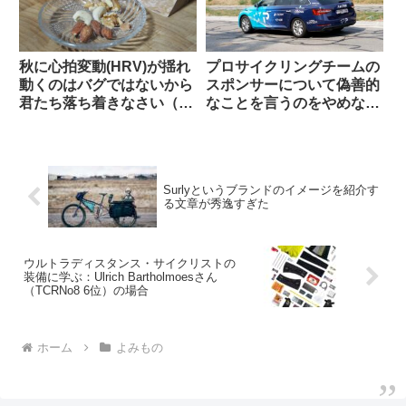
秋に心拍変動(HRV)が揺れ
プロサイクリングチームの
動くのはバグではないから
スポンサーについて偽善的
君たち落ち着きなさい（海
なことを言うのをやめなさ
外掲示板でのオピニオン観
い（海外掲示板でのオピニ
察）
オン観察）
Surlyというブランドのイメージを紹介す
る文章が秀逸すぎた
ウルトラディスタンス・サイクリストの
装備に学ぶ：Ulrich Bartholmoesさん
（TCRNo8 6位）の場合
ホーム
よみもの