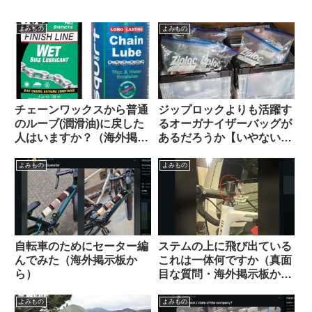
よみもの
よみもの
チェーンワックスから普通
ジップロックよりも活躍す
のルーブ(潤滑油)に戻した
るオーガナイザーバッグが
人はいますか？（海外掲示
あるだろうか【いやない・
板から）
海外掲示板から】
よみもの
よみもの
自転車のためにセーター編
ステムの上に飛び出ている
んでみた（海外掲示板か
これは一体何ですか（真面
ら）
目な質問・海外掲示板か
ら）
よみもの
よみもの