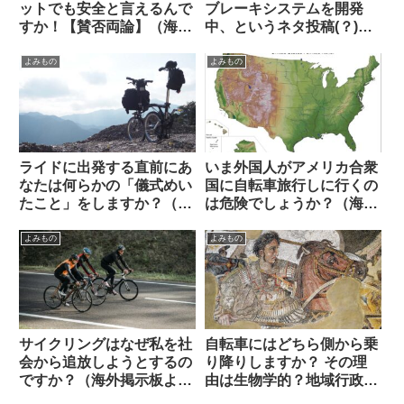
ットでも安全と言えるんで
ブレーキシステムを開発
すか！【賛否両論】（海外
中、というネタ投稿(？)に
掲示板から）
ついての海外サイクリスト
の反応【おもしろコメン
よみもの
よみもの
ト】
ライドに出発する直前にあ
いま外国人がアメリカ合衆
なたは何らかの「儀式めい
国に自転車旅行しに行くの
たこと」をしますか？（海
は危険でしょうか？（海外
外掲示板から）
掲示板から）
よみもの
よみもの
サイクリングはなぜ私を社
自転車にはどちら側から乗
会から追放しようとするの
り降りしますか？ その理
ですか？（海外掲示板よ
由は生物学的？地域行政
り）
的？それとも…【海外掲示