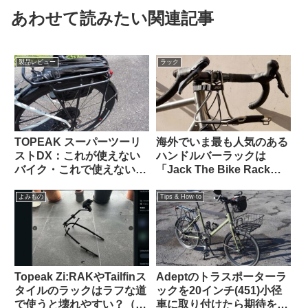
あわせて読みたい関連記事
製品レビュー
ラック
TOPEAK スーパーツーリ
海外でいま最も人気のある
ストDX：これが使えない
ハンドルバーラックは
バイク・これで使えないバ
「Jack The Bike Rack」
ッグって存在するの？ と
という製品です
思えるほど万能なリアラッ
よみもの
Tips & How-to
クの優等生
Topeak Zi:RAKやTailfinス
Adeptのトラスポーターラ
タイルのラックはラフな道
ックを20インチ(451)小径
で使うと壊れやすい？（海
車に取り付けたら期待を超