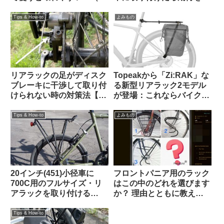
外掲示板から）
える仕上がりになった
【Tern Crest カスタム】
Tips & How-to
よみもの
リアラックの足がディスク
Topeakから「Zi:RAK」な
ブレーキに干渉して取り付
る新型リアラック2モデル
けられない時の対策法【大
が登場：これならバイクパ
体なんとかなる】
ッキング派・パニア派どち
らも納得？
Tips & How-to
よみもの
20インチ(451)小径車に
フロントパニア用のラック
700C用のフルサイズ・リ
はこの中のどれを選びます
アラックを取り付ける
か？ 理由とともに教えて
【Tern Crest / Topeak
ください（海外掲示板か
Explorer Tubular Rack】
ら）
Tips & How-to