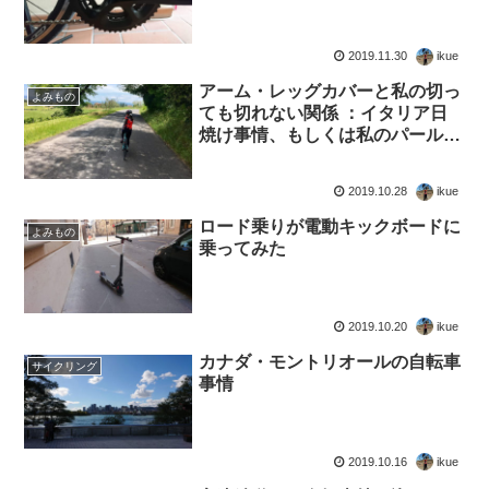
2019.11.30
ikue
アーム・レッグカバーと私の切っ
よみもの
ても切れない関係 ：イタリア日
焼け事情、もしくは私のパールイ
ズミ愛
2019.10.28
ikue
ロード乗りが電動キックボードに
よみもの
乗ってみた
2019.10.20
ikue
カナダ・モントリオールの自転車
サイクリング
事情
2019.10.16
ikue