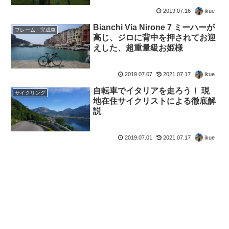
2019.07.16
ikue
Bianchi Via Nirone 7 ミーハーが
フレーム・完成車
高じ、ジロに背中を押されてお迎
えした、超重量級お姫様
2019.07.07
2021.07.17
ikue
自転車でイタリアを走ろう！ 現
サイクリング
地在住サイクリストによる徹底解
説
2019.07.01
2021.07.17
ikue