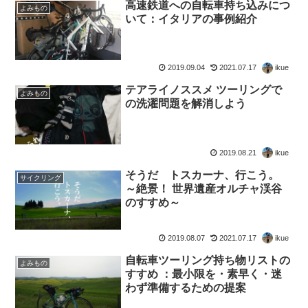
高速鉄道への自転車持ち込みにつ
よみもの
いて：イタリアの事例紹介
2019.09.04
2021.07.17
ikue
テアライノススメ ツーリングで
よみもの
の洗濯問題を解消しよう
2019.08.21
ikue
そうだ トスカーナ、行こう。
サイクリング
～絶景！ 世界遺産オルチャ渓谷
のすすめ～
2019.08.07
2021.07.17
ikue
自転車ツーリング持ち物リストの
よみもの
すすめ ：最小限を・素早く・迷
わず準備するための提案