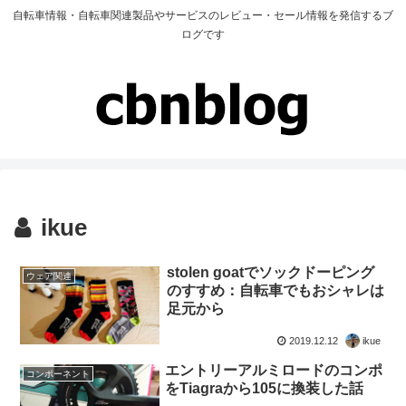
自転車情報・自転車関連製品やサービスのレビュー・セール情報を発信するブ
ログです
ikue
stolen goatでソックドーピング
ウェア関連
のすすめ：自転車でもおシャレは
足元から
2019.12.12
ikue
エントリーアルミロードのコンポ
コンポーネント
をTiagraから105に換装した話