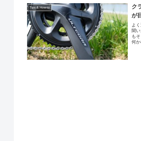
ク
Tips & How-to
が
よく
聞い
もそ
何か