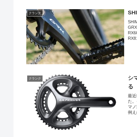
SH
クランク
SH
GR
RX
RX81
シ
クランク
る
最近
た。
マノ
例え