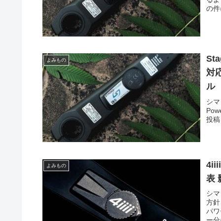
の件
St
よみもの
対
ル
シマ
Po
投稿を
4
よみもの
表
シマ
方針
パワ
ー分