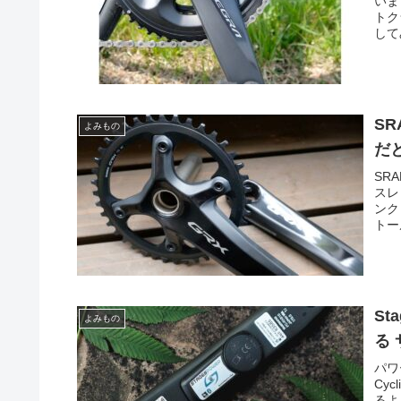
いま
トク
してみ
S
よみもの
だ
SR
スレ
ンク
トー
Stages Cycling
よみもの
る
パワ
Cy
るよ