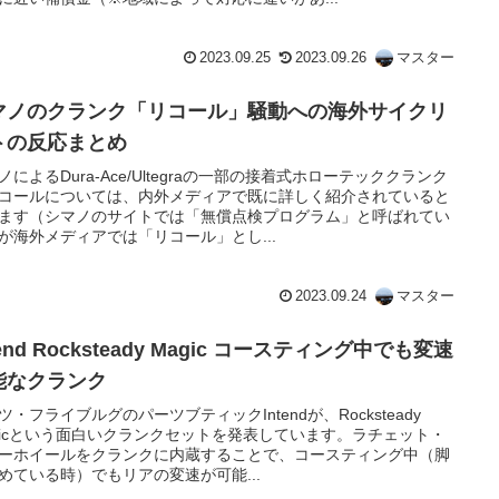
2023.09.25
2023.09.26
マスター
マノのクランク「リコール」騒動への海外サイクリ
トの反応まとめ
ノによるDura-Ace/Ultegraの一部の接着式ホローテッククランク
コールについては、内外メディアで既に詳しく紹介されていると
ます（シマノのサイトでは「無償点検プログラム」と呼ばれてい
が海外メディアでは「リコール」とし...
2023.09.24
マスター
tend Rocksteady Magic コースティング中でも変速
能なクランク
ツ・フライブルグのパーツブティックIntendが、Rocksteady
gicという面白いクランクセットを発表しています。ラチェット・
ーホイールをクランクに内蔵することで、コースティング中（脚
めている時）でもリアの変速が可能...