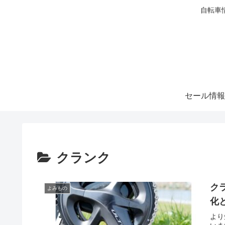
自転車
セール情報
クランク
ク
よみもの
化
より