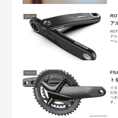
R
クランク
ア
RO
デル
ームで
FS
クランク
ト
イタ
が出
べき
す。イ