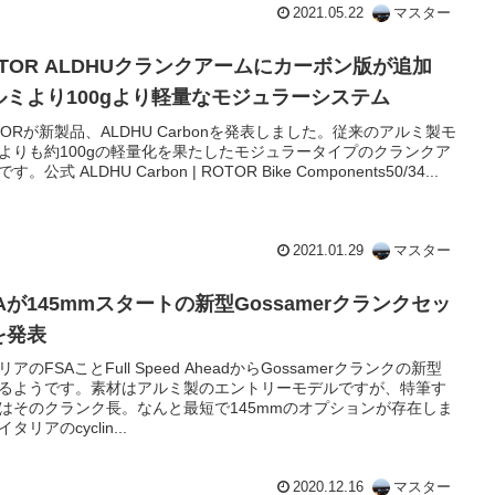
2021.05.22
マスター
OTOR ALDHUクランクアームにカーボン版が追加
ルミより100gより軽量なモジュラーシステム
TORが新製品、ALDHU Carbonを発表しました。従来のアルミ製モ
よりも約100gの軽量化を果たしたモジュラータイプのクランクア
す。公式 ALDHU Carbon | ROTOR Bike Components50/34...
2021.01.29
マスター
Aが145mmスタートの新型Gossamerクランクセッ
を発表
リアのFSAことFull Speed AheadからGossamerクランクの新型
るようです。素材はアルミ製のエントリーモデルですが、特筆す
はそのクランク長。なんと最短で145mmのオプションが存在しま
タリアのcyclin...
2020.12.16
マスター