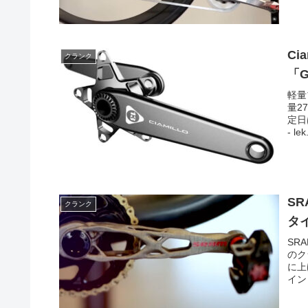
Ci
クランク
「G
軽量
量2
定日
- lek.
S
クランク
タイ
SR
のク
に上
イン