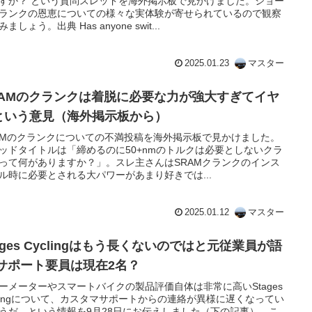
すか？ という質問スレッドを海外掲示板で見かけました。ショー
ランクの恩恵についての様々な実体験が寄せられているので観察
ましょう。出典 Has anyone swit...
2025.01.23
マスター
RAMのクランクは着脱に必要な力が強大すぎてイヤ
という意見（海外掲示板から）
AMのクランクについての不満投稿を海外掲示板で見かけました。
ッドタイトルは「締めるのに50+nmのトルクは必要としないクラ
って何がありますか？」。スレ主さんはSRAMクランクのインス
ル時に必要とされる大パワーがあまり好きでは...
2025.01.12
マスター
はもう長くないのではと元従業員が語
 サポート要員は現在2名？
ーメーターやスマートバイクの製品評価自体は非常に高いStages
clingについて、カスタマサポートからの連絡が異様に遅くなってい
うだ、という情報を9月28日にお伝えしました（下の記事）。こ