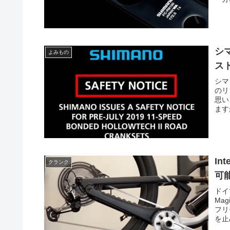
シ
よみもの
ス
シマ
のリ
思い
ます
In
クランク
可
ドイ
Ma
フリ
を止