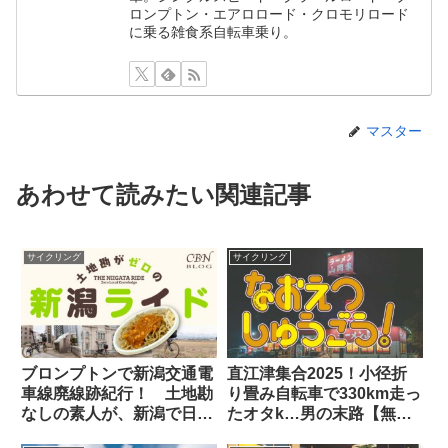
ロンプトン・エアロロード・クロモリロード
に乗る雑食系自転車乗り。
マスター
あわせて読みたい関連記事
サイクリング
サイクリング
ブロンプトンで新潟交通電
直江津集合2025！小径折
車線廃線跡紀行！ 土地勘
り畳み自転車で330km走っ
なしの素人が、新潟で日帰
たオタk…男の末路【無
りサイクリングしてみた
謀】