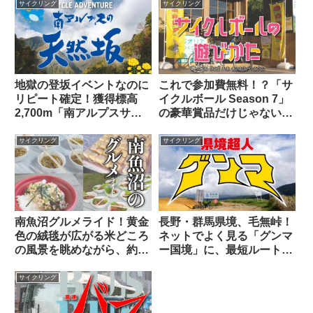
ら…。
サイクリング
サイクリング
地獄の登坂イベントなのに
これで参加費無料！？「サ
リピート確定！獲得標高
イクルボール Season 7」
2,700m「南アルプスサイ
の豪華賞品だけじゃない5
クルアドベンチャーロング
つの魅力と、公開された7
ライド120」の魔力とは？
ステージの攻略メモ
サイクリング
サイクリング
南魚沼グルメライド！黄金
長野・群馬県境、毛無峠！
色の絨毯が広がる米どころ
ネットでよく見る「グンマ
の風景を眺めながら、約
ー国境」に、最短ルートで
1,400m登坂する100kmの
輪行ヒルクライムせよ！
コースを「完食」せよ！
サイクリング