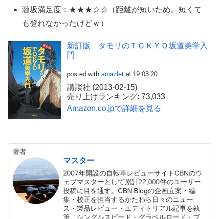
激坂満足度：★★★☆☆（距離が短いため。短くて
も登れなかったけどｗ）
新訂版 タモリのＴＯＫＹＯ坂道美学入
門
posted with
amazlet
at 19.03.20
講談社 (2013-02-15)
売り上げランキング: 73,033
Amazon.co.jpで詳細を見る
著者
マスター
2007年開設の自転車レビューサイトCBNのウ
ェブマスターとして累計22,000件のユーザー
投稿に目を通す。CBN Blogの企画立案・編
集・校正を担当するかたわら日々のニュー
ス・製品レビュー・エディトリアル記事を執
筆。シングルスピード・グラベルロード・ブ