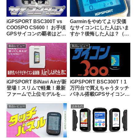
iGPSPORT BSC300T vs
Garminをやめてより安価
COOSPO CS600！ お手頃
なサイコンにした人はいま
GPSサイコンの覇者はどっ
すか？後悔した人は？（海
ちだ！？
外掲示板から）【COROS /
iGPSportの最新評価】
製品レビュー
製品レビュー
iGPSPORT BiNavi Airが新
iGPSPORT BSC300T！1
登場！スリムで軽量！最新
万円台で買えちゃうタッチ
ファームで上位モデルを下
パネル搭載GPSサイコンっ
剋上！？
て、使いものになるの？
製品レビュー
よみもの