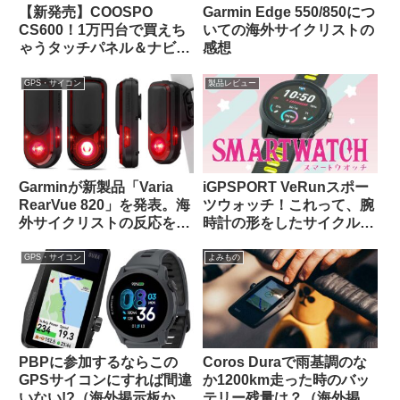
【新発売】COOSPO
Garmin Edge 550/850につ
CS600！1万円台で買えち
いての海外サイクリストの
ゃうタッチパネル＆ナビ対
感想
応GPSサイクルコンピュー
タの実力って、どんな感
GPS・サイコン
製品レビュー
じ？
Garminが新製品「Varia
iGPSPORT VeRunスポー
RearVue 820」を発表。海
ツウォッチ！これって、腕
外サイクリストの反応を観
時計の形をしたサイクルコ
察してみよう
ンピュータなのでは…？
GPS・サイコン
よみもの
PBPに参加するならこの
Coros Duraで雨基調のな
GPSサイコンにすれば間違
か1200km走った時のバッ
いない!?（海外掲示板か
テリー残量は？（海外掲示