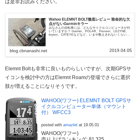
は是非お読みください。
Wahoo ELEMNT BOLT徹底レビュー 致命的な欠
点がないGarminキラー
みなさんの自転車には、どんなサイクルコンピュータが付
いていますか？ Garmin、POLAR、Pioneer、LEZYNE、
bryton、CATEYEなどなど、いまや数えきれないくらいの
選択肢があります。 サイクルコンピュータを付けていな
い...
2019.04.05
blog.cbnanashi.net
Elemnt Boltも非常に良いものらしいですが、次期GPSサ
イコンを検討中の方はElemnt Roamの登場でさらに選択
肢が増えることになりそうです。
WAHOO(ワフー) ELEMNT BOLT GPSサ
イクルコンピューター単体（マウント
付） WFCC3
posted with
amazlet
at 19.05.01
WAHOO(ワフー)
売り上げランキング: 81,325