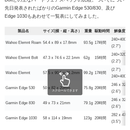
先日発表されたばかりのGarmin Edge 530/830、及び
Edge 1030もあわせて一覧表にしてみました。
製品名
サイズ(横・縦・高さ）
重量
駆動時間
解像度
240×400
Wahoo Elemnt Roam
54.4 x 89 x 17.8mm
93.5g
17時間
(2.7″)
240×320
Wahoo Elemnt Bolt
47.3 x 74.6 x 22.1mm
62g
15時間
(2.2″)
(2.7″)
Wahoo Elemnt
57.5 x 90.5 x 21.2mm
99.2g
17時間
240×400
246 x 322
Garmin Edge 530
50 x 82 x 20mm
75.8g
20時間
スクロールできます
(2.6″)
246 x 322
Garmin Edge 830
49 x 73 x 21mm
79.1g
20時間
(2.6″)
282 x 470
Garmin Edge 1030
58 x 114 x 19mm
123g
20時間
(3.5″)