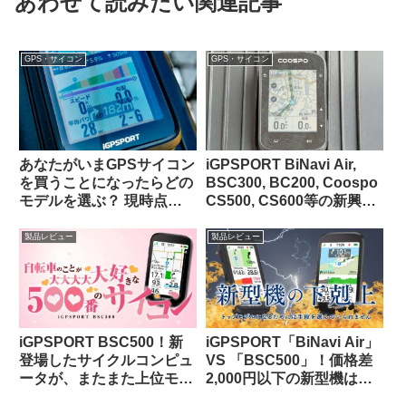
あわせて読みたい関連記事
GPS・サイコン
GPS・サイコン
あなたがいまGPSサイコン
iGPSPORT BiNavi Air,
を買うことになったらどの
BSC300, BC200, Coospo
モデルを選ぶ？ 現時点で
CS500, CS600等の新興中
のベストバリュー製品はど
華ブランドGPSサイコンに
れ？【海外掲示板から・
ついての最近の海外サイク
製品レビュー
製品レビュー
2025年10月】
リストによる評価（海外掲
示板から）
iGPSPORT BSC500！新
iGPSPORT「BiNavi Air」
登場したサイクルコンピュ
VS 「BSC500」！価格差
ータが、またまた上位モデ
2,000円以下の新型機は、
ルを下剋上してきた件。
どっちを選べば幸せになれ