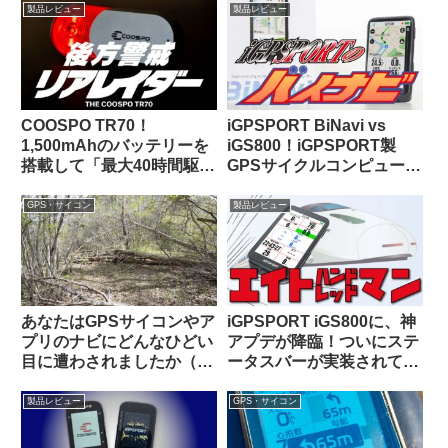
るの？
製品レビュー
製品レビュー
COOSPO TR70！
iGPSPORT BiNavi vs
1,500mAhのバッテリーを
iGS800！iGPSPORT製
搭載して「最大40時間駆
GPSサイクルコンピュータ
動」を謳うリアビューレー
の頂点はどっちだ？
ダーが爆誕！！【クーポン
GPS・サイコン
製品レビュー
あります】
あなたはGPSサイコンやア
iGPSPORT iGS800に、神
プリのナビにどんなひどい
アプデが降臨！ついにステ
目に遭わされましたか（海
ータスバーが実装されて俺
外掲示板から）
様大歓喜！！
製品レビュー
GPS・サイコン