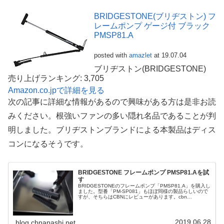
BRIDGESTONE(ブリヂストン) フ
レームポンプ ゲージ付 ブラック
PMSP81.A
posted with
amazlet
at 19.07.04
ブリヂストン(BRIDGESTONE)
売り上げランキング: 3,705
Amazon.co.jpで詳細を見る
次の記事に詳細な情報があるので興味がある方は是非お読
みください。根強いファンの多い隠れ名品であることが判
明しました。ブリヂストンブランドによる本製品はディス
コンになるそうです。
BRIDGESTONE フレームポンプ PMSP81.Aを試
す
BRIDGESTONEのフレームポンプ「PMSP81.A」を購入し
ました。型番「PM-SP081」もほぼ同様の製品らしいので
すが、そちらはCBNにレビューがあります。cbn
BRIDGESTONE フレームポンプ PM-SP081 （sar...
2019.06.28
blog.cbnanashi.net