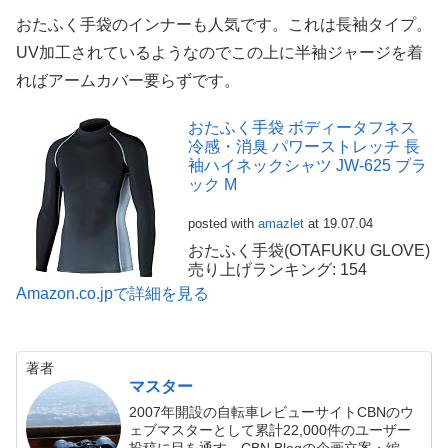
おたふく手袋のインナーも人気です。これは長袖タイプ。
UV加工されているようなのでこの上に半袖ジャージを着
ればアームカバー要らずです。
おたふく手袋 ボディータフネス
冷感・消臭 パワーストレッチ 長
袖ハイネックシャツ JW-625 ブラ
ック M
posted with
amazlet
at 19.07.04
おたふく手袋(OTAFUKU GLOVE)
売り上げランキング: 154
Amazon.co.jpで詳細を見る
著者
マスター
2007年開設の自転車レビューサイトCBNのウ
ェブマスターとして累計22,000件のユーザー
投稿に目を通す。CBN Blogの企画立案・編