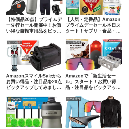
【特価品20点】プライムデ
【人気・定番品】Amazon
ー先行セール開催中！お買
プライムデーセール本日ス
い得な自転車用品をピック
タート！サプリ・食品・飲
アップしてご紹介します
料のお買い得品をピックア
ップしてみました
セール情報
セール情報
AmazonスマイルSaleから
Amazonで「新生活セー
お買い得品・注目品を20点
ル」スタート！お買い得
ピックアップしてみました
品・注目品をピックアップ
【自転車用品・サプリ食
してご紹介します
品】
セール情報
セール情報