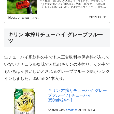
ここ数年、違いのわかるサイクリストにとってフロントラ
イトの最定番といえばCATEYE VOLT800です。下の記事
で詳しくご紹介しました。ではテールライトとして最も高
い支持を集めているライトは何か。それはCATEYE OMNI3
AUTOと...
2019.06.19
blog.cbnanashi.net
キリン 本搾りチューハイ グレープフルー
ツ
缶チューハイ系飲料の中でも人工甘味料や保存料が入って
いないナチュラルな味で人気のキリンの本搾り。その中で
もいちばんおいしいとされるグレープフルーツ味がランク
インしました。350ml×24本入り。
キリン 本搾りチューハイ グレー
プフルーツ [ チューハイ
350ml×24本 ]
posted with
amazlet
at 19.07.04