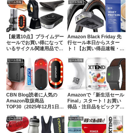
で】
【Amazon プライムデーセ
セール情報
セール情報
ール】
【厳選10点】プライムデー
Amazon Black Friday 先
セールでお買い得になって
行セール本日からスター
いるサイクル関連用品で未
ト！【お買い得品速報・
紹介のものをピックアップ
11/21日版】
してみました
セール情報
セール情報
CBN Blog読者に人気の
Amazonで「新生活セール
Amazon取扱商品
Final」スタート！お買い
TOP30（2025年12月1日
得品・注目品をピックアッ
版）
プしてご紹介します
セール情報
セール情報