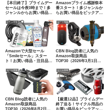
【本日終了】プライムデー
Amazonプライム感謝祭本
セールは今夜0時まで！多
番スタート！多ジャンルか
ジャンルからお買い得品を
らお買い得品をピックアッ
セレクトしてご紹介します
プしてみました
セール情報
セール情報
Amazonで大型セール
CBN Blog読者に人気の
「Smileセール」スター
Amazon取扱商品
ト！お買い得品・注目品を
TOP30（2026年3月1日
多ジャンルからピックアッ
版）
プしてご紹介します
セール情報
セール情報
CBN Blog読者に人気の
【厳選12品】プライムデー
Amazon取扱商品
終了迫る！サイクル用品の
TOP30（2026年8月2日
お買い得品をピックアップ