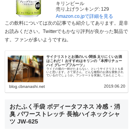
キリンビール
売り上げランキング: 129
Amazon.co.jpで詳細を見る
この飲料については次の記事でも紹介してあります。是非
お読みください。Twitterでもかなり評判が良かった製品で
す。ファンが多いようですね。
サイクリストとお酒のいい関係 太りにくいお酒
はこれだ！ おすすめはキリンの「本搾りチュー
ハイ グレープフルーツ」
ライドの後の一杯がたまらない、というサイクリストも多
いと思います。さて皆さん、どんな種類のお酒を愛飲され
ているのでしょうか。アンケートを実施してみたところ、
774名の方にご回答をいただきました（ご参加ありがとう
ございます）！お酒を嗜むサイク...
2019.06.20
blog.cbnanashi.net
おたふく手袋 ボディータフネス 冷感・消
臭 パワーストレッチ 長袖ハイネックシャ
ツ JW-625