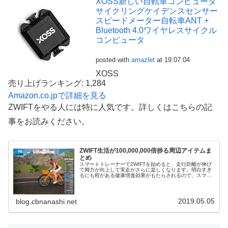
XOSS新しい自転車コンピュータ
サイクリングケイデンスセンサー
スピードメーター自転車ANT +
Bluetooth 4.0ワイヤレスサイクル
コンピュータ
posted with
amazlet
at 19.07.04
XOSS
売り上げランキング: 1,284
Amazon.co.jpで詳細を見る
ZWIFTをやる人には特に人気です。詳しくはこちらの記
事をお読みください。
ZWIFT生活が100,000,000倍捗る周辺アイテムま
とめ
スマートトレーナーでZWIFTを始めると、走行距離が伸び
て脚力が向上して実走がさらに楽しくなります。明白すぎ
るにも程がある健康増進効果がもたらされるので、スマー
トトレーナーを買ってZWIFTすることが厚生労働省によっ
て元号が令和のうちに義務...
2019.05.05
blog.cbnanashi.net