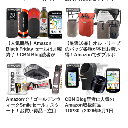
版）
してみました
セール情報
セール情報
【人気商品】Amazon
【厳選16品】オルトリーブ
Black Friday セールは月曜
のバッグ各種が本日お買い
終了！CBN Blog読者が買
得！Amazonでダブルポイ
ったものTOP 20をご紹介
ント対象になっているもの
します
をピックアップしてご紹介
セール情報
セール情報
Amazonで「ゴールデンウ
CBN Blog読者に人気の
ィークSmileセール」スタ
Amazon取扱商品
ート！お買い得品・注目品
TOP30（2026年5月1日
を多ジャンルからピックア
版）
ップしてご紹介します