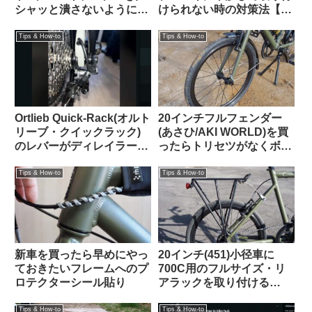
シャッと潰さないようにす
けられない時の対策法【大
るための賢いハック（海外
体なんとかなる】
掲示板から）
Tips & How-to
Tips & How-to
Ortlieb Quick-Rack(オルト
20インチフルフェンダー
リーブ・クイックラック)
(あさひ/AKI WORLD)を買
のレバーがディレイラーの
ったらトリセツがなくボル
ケーブル調整バレルと干渉
トも足りない「自分で適当
する時の解決法
にやれ」なプロ仕様製品だ
Tips & How-to
Tips & How-to
ったけれど意外に装着簡単
でTern Crestと相性も抜群
でした
新車を買ったら早めにやっ
20インチ(451)小径車に
ておきたいフレームへのプ
700C用のフルサイズ・リ
ロテクターシール貼り
アラックを取り付ける
【Tern Crest / Topeak
Explorer Tubular Rack】
Tips & How-to
Tips & How-to