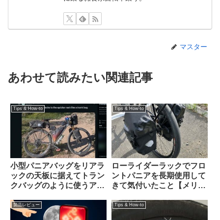
マスター
あわせて読みたい関連記事
Tips & How-to
Tips & How-to
小型パニアバッグをリアラ
ローライダーラックでフロ
ックの天板に据えてトラン
ントパニアを長期使用して
クバッグのように使うアイ
きて気付いたこと【メリッ
デアを発見（海外掲示板か
トとデメリット】
ら）Ortlieb Gravel-Pack /
製品レビュー
Tips & How-to
Quick-Rack