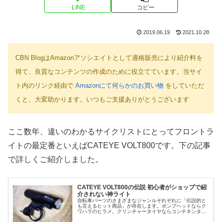
LINE
コピー
2019.06.19
2021.10.28
CBN BlogはAmazonアソシエイトとして適格販売により紹介料を
得て、良質なコンテンツの作成のために役立てています。当サイ
ト内のリンク経由で
Amazonにて何らかのお買い物
をしていただ
くと、大変助かります。いつもご支援ありがとうございます
ここ数年、違いのわかるサイクリストにとってフロントラ
イトの最定番といえばCATEYE VOLT800です。下の記事
で詳しくご紹介しました。
CATEYE VOLT800の伝説 初心者がショップで紹
介されない神ライト
自転車パーツのさまざまなジャンルそれぞれに「伝説的と
も言えるヒット商品」が存在します。ポンプヘッドならク
ワハラのヒラメ。クリンチャータイヤならコンチネンタル
GP4000S II/5000。スマートトレーナーならTacx Neoか