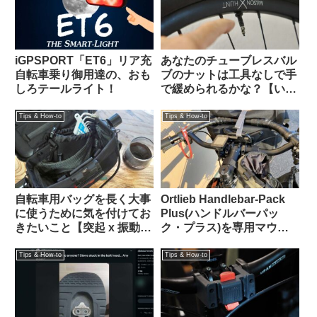
iGPSPORT「ET6」リア充
あなたのチューブレスバル
自転車乗り御用達の、おも
ブのナットは工具なしで手
しろテールライト！
で緩められるかな？【いま
調べよう】
Tips & How-to
Tips & How-to
自転車用バッグを長く大事
Ortlieb Handlebar-Pack
に使うために気を付けてお
Plus(ハンドルバーパッ
きたいこと【突起 x 振動
ク・プラス)を専用マウン
＝】
トを使わずにフロントラッ
クに置いてみた
Tips & How-to
Tips & How-to