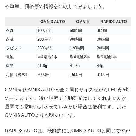
や重量、価格等の情報を比較してみましょう。
OMNI3 AUTO
OMNI5
RAPID3 AUTO
点灯
100時間
60時間
3時間
点滅
200時間
90時間
80時間
ラピッド
350時間
120時間
20時間
電池
単4電池2本
単4電池2本
単3電池1本
重量
41.6g
41.8g
44g
定価（税抜）
2000円
1600円
3100円
OMNI5はOMNI3 AUTOと全く同じサイズながらLEDが5灯
のモデルです。暗い場所で自動発光はしてくれませんが、
昼間でも常時点灯させておきたい場合は便利です。また
OMNI3 AUTOよりも明るいです。
RAPID3 AUTOは、機能的にはOMNI3 AUTOと同じですが