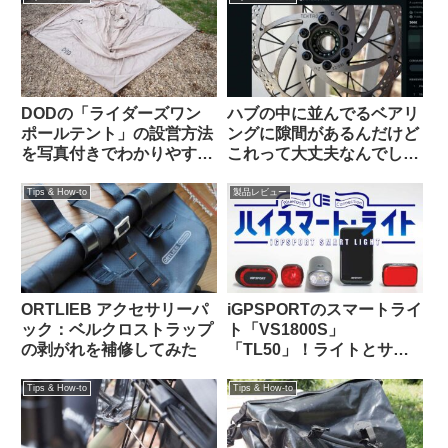
DODの「ライダーズワン
ハブの中に並んでるベアリ
ポールテント」の設営方法
ングに隙間があるんだけど
を写真付きでわかりやすく
これって大丈夫なんでしょ
解説します
うか？（海外掲示板から）
Tips & How-to
製品レビュー
ORTLIEB アクセサリーパ
iGPSPORTのスマートライ
ック：ベルクロストラップ
ト「VS1800S」
の剥がれを補修してみた
「TL50」！ライトとサイ
コンを丸ごとiGPSPORTで
揃えると、新しい扉が開く
Tips & How-to
Tips & How-to
かも！