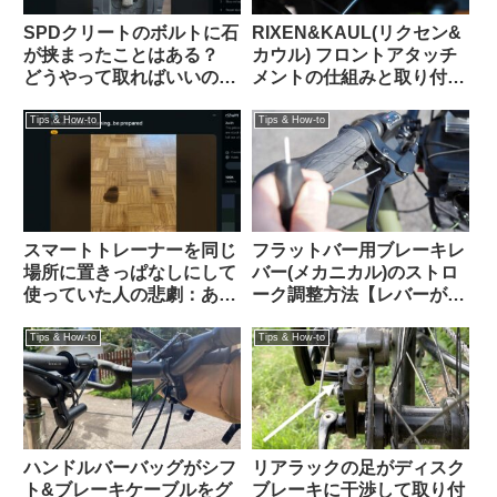
SPDクリートのボルトに石
RIXEN&KAUL(リクセン&
が挟まったことはある？
カウル) フロントアタッチ
どうやって取ればいいの？
メントの仕組みと取り付け
（海外掲示板より）
方法 KF852 KF810
Tips & How-to
Tips & How-to
スマートトレーナーを同じ
フラットバー用ブレーキレ
場所に置きっぱなしにして
バー(メカニカル)のストロ
使っていた人の悲劇：あな
ーク調整方法【レバーが遠
たの家は大丈夫？（海外掲
い！リーチアジャスト】
示板から）
Tips & How-to
Tips & How-to
ハンドルバーバッグがシフ
リアラックの足がディスク
ト&ブレーキケーブルをグ
ブレーキに干渉して取り付