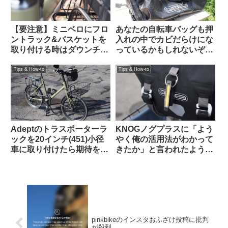
【要注意】ミニベロにフロ
あなたの自転車バッグも押
ントラック&バスケットを
入れの中でカビだらけにな
取り付ける時はダウンチュ
っているかもしれないぞ
ーブと干渉しないかハンド
【高温多湿な時期にこそや
ルを切って確認すべし
っておきたいメンテナン
Tips & How-to
Tips & How-to
ス】
Adeptのトラスポーターラ
KNOGノグプラスに「よう
ックを20インチ(451)小径
やく俺の活用法がわかって
車に取り付けたら期待を超
きたか」と言われたような
える仕上がりになった
気がした：オルトリーブの
【Tern Crest カスタム】
ハンドルバーパックとの相
性良し
pinkbikeのインスタおふざけ投稿に批判
が殺到