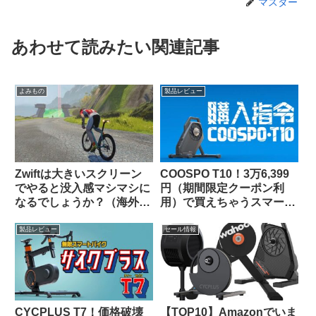
マスター
あわせて読みたい関連記事
よみもの
製品レビュー
Zwiftは大きいスクリーン
COOSPO T10！3万6,399
でやると没入感マシマシに
円（期間限定クーポン利
なるでしょうか？（海外掲
用）で買えちゃうスマート
示板から）
トレーナーって、使いもの
になるの？（なりまし
製品レビュー
セール情報
た！）
CYCPLUS T7！価格破壊
【TOP10】Amazonでいま