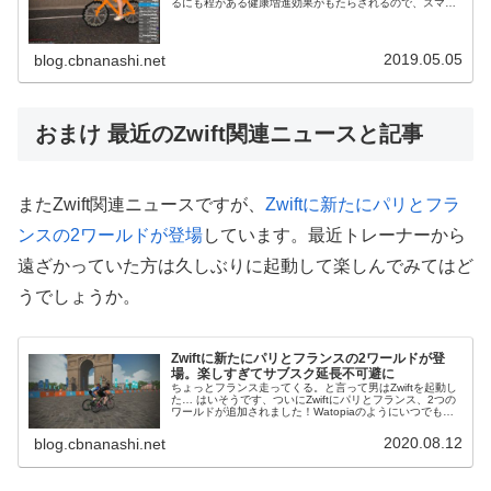
るにも程がある健康増進効果がもたらされるので、スマー
トトレーナーを買ってZWIFTすることが厚生労働省によっ
て元号が令和のうちに義務...
2019.05.05
blog.cbnanashi.net
おまけ 最近のZwift関連ニュースと記事
またZwift関連ニュースですが、
Zwiftに新たにパリとフラ
ンスの2ワールドが登場
しています。最近トレーナーから
遠ざかっていた方は久しぶりに起動して楽しんでみてはど
うでしょうか。
Zwiftに新たにパリとフランスの2ワールドが登
場。楽しすぎてサブスク延長不可避に
ちょっとフランス走ってくる。と言って男はZwiftを起動し
た… はいそうです、ついにZwiftにパリとフランス、2つの
ワールドが追加されました！Watopiaのようにいつでも走
れるワールドではありませんが、ニューヨークやロンドン
同様、今後ゲ...
2020.08.12
blog.cbnanashi.net