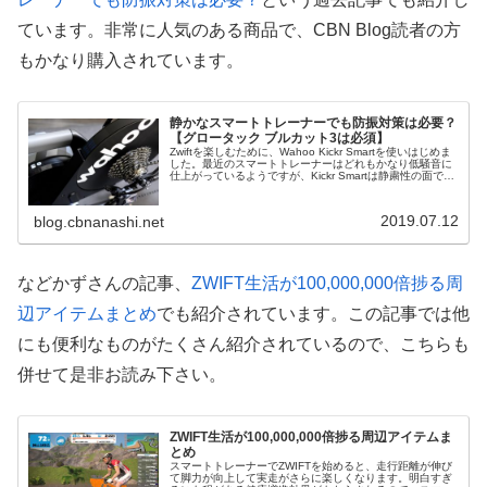
ています。非常に人気のある商品で、CBN Blog読者の方
もかなり購入されています。
静かなスマートトレーナーでも防振対策は必要？
【グロータック ブルカット3は必須】
Zwiftを楽しむために、Wahoo Kickr Smartを使いはじめま
した。最近のスマートトレーナーはどれもかなり低騒音に
仕上がっているようですが、Kickr Smartは静粛性の面でラ
イバルモデルのTacx Neoより少し劣る、という...
2019.07.12
blog.cbnanashi.net
などかずさんの記事、
ZWIFT生活が100,000,000倍捗る周
辺アイテムまとめ
でも紹介されています。この記事では他
にも便利なものがたくさん紹介されているので、こちらも
併せて是非お読み下さい。
ZWIFT生活が100,000,000倍捗る周辺アイテムま
とめ
スマートトレーナーでZWIFTを始めると、走行距離が伸び
て脚力が向上して実走がさらに楽しくなります。明白すぎ