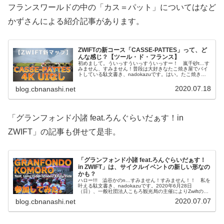
フランスワールドの中の「カス＝パット」についてはなど
かずさんによる紹介記事があります。
ZWIFTの新コース「CASSE-PATTES」って、ど
んな感じ？【ツール・ド・フランス】
初めまして。ういっすういっすういっすー！ 嵐千砂t…す
みません、すみません！普段は大好きなたこ焼き屋でバイ
トしている駄文書き、nadokazuです。はい。たこ焼き丼
一つ、おまちどうさま！ツール・ド・フランスが、バーチ
ャルで開催になって、ZW...
2020.07.18
blog.cbnanashi.net
「グランフォンド小諸 feat.ろんぐらいだぁす！in
ZWIFT」の記事も併せて是非。
「グランフォンド小諸 feat.ろんぐらいだぁす！
in ZWIFT」は、サイクルイベントの新しい形なの
かも？
ハロー!!! 澁谷かのn…すみません！すみません！！ 私を
叶える駄文書き、nadokazuです。2020年6月28日
（日）、一般社団法人こもろ観光局の主催によりZwiftの仮
想世界のロングライドイベントとしては国内最大規模とな
2020.07.07
blog.cbnanashi.net
ると見込んでい...