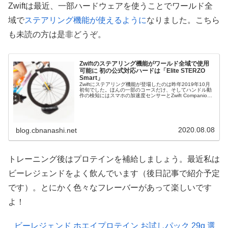
Zwiftは最近、一部ハードウェアを使うことでワールド全
域で
ステアリング機能が使えるように
なりました。こちら
も未読の方は是非どうぞ。
Zwiftのステアリング機能がワールド全域で使用
可能に 初の公式対応ハードは「Elite STERZO
Smart」
Zwiftにステアリング機能が登場したのは昨年2019年10月
初旬でした。ほんの一部のコースだけ、そしてハンドル動
作の検知にはスマホの加速度センサーとZwift Companion
アプリが必要と、まだまだ実験段階色が濃い機能でした。
関連記事...
2020.08.08
blog.cbnanashi.net
トレーニング後はプロテインを補給しましょう。最近私は
ビーレジェンドをよく飲んでいます（後日記事で紹介予定
です）。とにかく色々なフレーバーがあって楽しいです
よ！
ビーレジェンド ホエイプロテイン お試しパック 29g 選