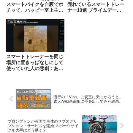
スマートバイクを自腹でポ
売れているスマートトレー
チッて、ハッピー至上主
ナー10選 プライムデーセ
義！
ールで大特価販売中
Tips & How-to
スマートトレーナーを同じ
場所に置きっぱなしにして
使っていた人の悲劇：あな
たの家は大丈夫？（海外掲
示板から）
流行の「Vlog」に安直に乗っかろうと、
素人が動画編集に手を出してみた結果。
ブロンプトンが英国で車体のサブスクリ
プション・サービスを開始 スポーツサイ
クル大手はどう動く？