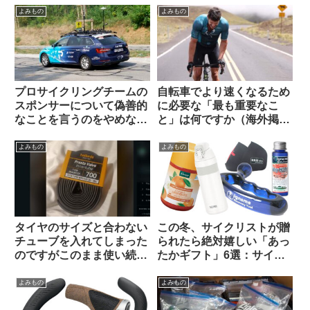
よみもの
よみもの
プロサイクリングチームの
自転車でより速くなるため
スポンサーについて偽善的
に必要な「最も重要なこ
なことを言うのをやめなさ
と」は何ですか（海外掲示
い（海外掲示板でのオピニ
板から）
オン観察）
よみもの
よみもの
タイヤのサイズと合わない
この冬、サイクリストが贈
チューブを入れてしまった
られたら絶対嬉しい「あっ
のですがこのまま使い続け
たかギフト」6選：サイズ
ても問題ないですか？（海
選び不要・性別不問で間違
外掲示板より）
いなく感謝されます
よみもの
よみもの