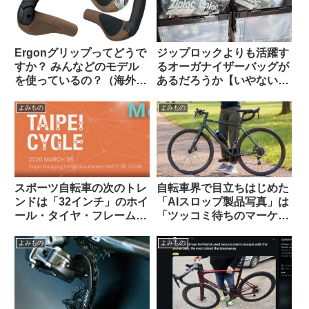
Ergonグリップってどうで
ジップロックよりも活躍す
すか？ みんなどのモデル
るオーガナイザーバッグが
を使っているの？（海外掲
あるだろうか【いやない・
示板から）
海外掲示板から】
よみもの
よみもの
スポーツ自転車の次のトレ
自転車界で目立ちはじめた
ンドは「32インチ」のホイ
「AIスロップ製品写真」は
ール・タイヤ・フレームに
「ツッコミ待ちのマーケテ
なる？
ィング手法」なのか【REI /
Van Rysel】
よみもの
よみもの