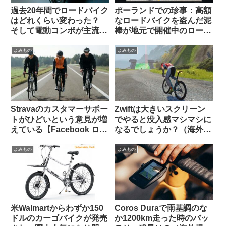
過去20年間でロードバイク
ポーランドでの珍事：高額
はどれくらい変わった？
なロードバイクを盗んだ泥
そして電動コンポが主流に
棒が地元で開催中のロード
なった本当の理由とは（海
レースに紛れ込み一時プロ
外掲示板でのオピニオン観
トンの先頭を引いてしまう
よみもの
よみもの
察）
Stravaのカスタマーサポー
Zwiftは大きいスクリーン
トがひどいという意見が増
でやると没入感マシマシに
えている【Facebook ログ
なるでしょうか？（海外掲
イン】
示板から）
よみもの
よみもの
米Walmartからわずか150
Coros Duraで雨基調のな
ドルのカーゴバイクが発売
か1200km走った時のバッ