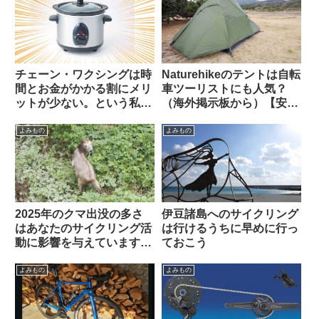
誰向けのカメラなの？（海
外掲示板から）
チェーン・ワクシングは時
Naturehikeのテントは自転
間とお金がかかる割にメリ
車ツーリストにも人気？
ットが少ない。という私の
（海外掲示板から）【安
考えを変えてみよ【カル
い・丈夫・簡単・壊れても
ト？】（海外掲示板から）
泣かない価格】
よみもの
よみもの
2025年のクマ出没の多さ
伊豆諸島へのサイクリング
はあなたのサイクリング活
は行けるうちに早めに行っ
動に影響を与えています
ておこう
か？（アンケート結果&プ
チ考察）
よみもの
よみもの