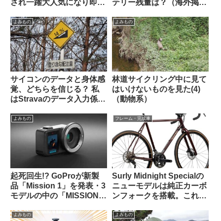
され一躍大人気になり即日
テリー残量は？（海外掲示
ソールドアウトに
板から）
よみもの
よみもの
サイコンのデータと身体感
林道サイクリング中に見て
覚、どちらを信じる？ 私
はいけないものを見た(4)
はStravaのデータ入力係に
（動物系）
すぎないのでしょうか…
（海外掲示板から）
よみもの
フレーム・完成車
起死回生!? GoProが新製
Surly Midnight Specialの
品「Mission 1」を発表・3
ニューモデルは純正カーボ
モデルの中の「MISSION 1
ンフォークを搭載。これで
PRO ILS」はレンズ交換式
55万円は高い？普通？
でm43対応。でもこれって
よみもの
よみもの