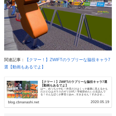
関連記事：
【クマー！】ZWIFTのラブリーな脇役キャラ7
選【動画もあるでよ】
【クマー！】ZWIFTのラブリーな脇役キャラ7選
【動画もあるでよ】
はー、めっちゃやむ！外見だけはくっそ健康に見えるかも
だけど心はガラスのギリ10代！学校辞めたい人生詰んで
る！そんなぼくが夢見りあm…すみません！すみませ
ん！！ ザコメンタルなザコ記事書き、nadokazuです。
シフトダウンまで再現する、「R...
2020.05.19
blog.cbnanashi.net