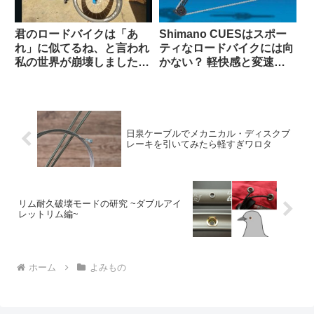
君のロードバイクは「あ
Shimano CUESはスポー
れ」に似てるね、と言われ
ティなロードバイクには向
私の世界が崩壊しました
かない？ 軽快感と変速の
（海外掲示板から）
速さではSoraにも劣る？
（海外掲示板から）
日泉ケーブルでメカニカル・ディスクブ
レーキを引いてみたら軽すぎワロタ
リム耐久破壊モードの研究 ~ダブルアイ
レットリム編~
ホーム
よみもの