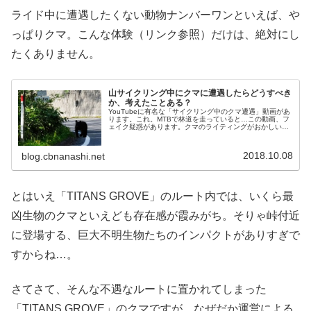
ライド中に遭遇したくない動物ナンバーワンといえば、や
っぱりクマ。こんな体験（リンク参照）だけは、絶対にし
たくありません。
山サイクリング中にクマに遭遇したらどうすべき
か、考えたことある？
YouTubeに有名な「サイクリング中のクマ遭遇」動画があ
ります。これ。MTBで林道を走っていると…この動画、フ
ェイク疑惑があります。クマのライティングがおかしいと
いう指摘があるんですよ。本当のところは私にはわかりま
せん。CGだとしたらそれ...
2018.10.08
blog.cbnanashi.net
とはいえ「TITANS GROVE」のルート内では、いくら最
凶生物のクマといえども存在感が霞みがち。そりゃ峠付近
に登場する、巨大不明生物たちのインパクトがありすぎで
すからね…。
さてさて、そんな不遇なルートに置かれてしまった
「TITANS GROVE」のクマですが、なぜだか運営による