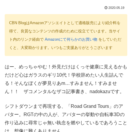
2020.05.19
CBN BlogはAmazonアソシエイトとして適格販売により紹介料を
得て、良質なコンテンツの作成のために役立てています。当サイ
ト内のリンク経由で
Amazonにて何らかのお買い物
をしていただ
くと、大変助かります。いつもご支援ありがとうございます
はー、めっちゃやむ！外見だけはくっそ健康に見えるかも
だけど心はガラスのギリ10代！学校辞めたい人生詰んで
る！そんなぼくが夢見りあm…すみません！すみませ
ん！！ ザコメンタルなザコ記事書き、nadokazuです。
シフトダウンまで再現する、「Road Grand Tours」のア
バター。RGTの中の人が、アバターの挙動や自転車3Dの
作り込みに尋常じゃ無い執念を燃やしているであろうこと
は、想像に難くありません。