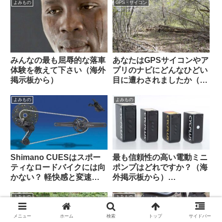
から）Felgenkiller
よみもの
GPS・サイコン
みんなの最も屈辱的な落車
あなたはGPSサイコンやア
体験を教えて下さい（海外
プリのナビにどんなひどい
掲示板から）
目に遭わされましたか（海
外掲示板から）
よみもの
よみもの
Shimano CUESはスポー
最も信頼性の高い電動ミニ
ティなロードバイクには向
ポンプはどれですか？（海
かない？ 軽快感と変速の
外掲示板から）
速さではSoraにも劣る？
【CYCPLUS / Muc Off /
（海外掲示板から）
Silca / Fanttik / Trek /
よみもの
よみもの
Fumpa Pumpa】
メニュー
ホーム
検索
トップ
サイドバー