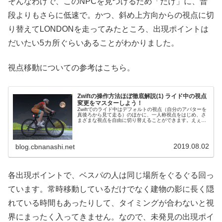
そんなわけで、このNPCを見つけるため「だけ」に、普
段よりもさらに低速で。かつ、斜め上方向からの視点に切
り替えてLONDONを走ってみたところ、出現ポイントは
だいたい5カ所ぐらいあることがわかりました。
視点移動についての参考はこちら。
Zwiftの操作方法ほぼ徹底解説(1) ライド中の視点
変更をマスターしよう！
Zwiftでのライド中はデフォルトの視点（自分のアバターを
真後ろから見て走る）のほかに、一人称視点をはじめ、さ
まざまな視点を自由に切り替えることができます。えぇ
っ！？ そんなことはもう知ってるって！？ですよね
ー…。だがしかしです！Zwift...
2019.08.02
blog.cbnanashi.net
各出現ポイントで、ベスパの人は同じ場所をぐるぐる回っ
ています。常時移動しているだけでなく建物の影に長く隠
れている時間もあったりして、タイミングが合わないと視
界にまったく入ってきません。なので、未発見の出現ポイ