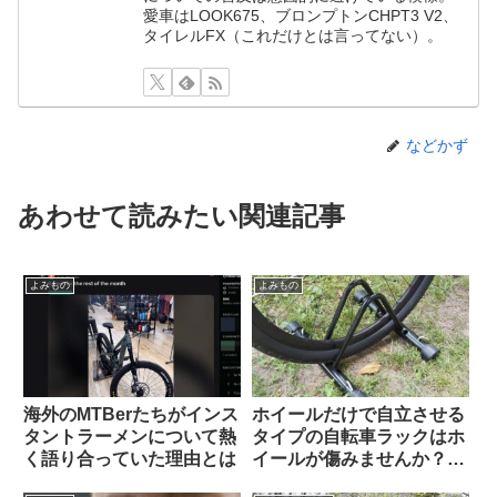
愛車はLOOK675、ブロンプトンCHPT3 V2、
タイレルFX（これだけとは言ってない）。
などかず
あわせて読みたい関連記事
よみもの
よみもの
海外のMTBerたちがインス
ホイールだけで自立させる
タントラーメンについて熱
タイプの自転車ラックはホ
く語り合っていた理由とは
イールが傷みませんか？
（海外掲示板&筆者の経験