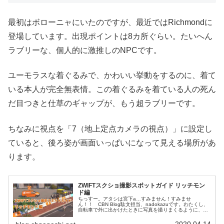
最初はボローニャにいたのですが、最近ではRichmondに
登場しています。出現ポイントは8カ所ぐらい。たいへん
ラブリーな、個人的に激推しのNPCです。
ユーモラスな着ぐるみで、かわいい挙動をするのに、着て
いる本人が完全無表情。この着ぐるみを着ている人の死ん
だ目つきと仕草のギャップが、もう超ラブリーです。
ちなみに視点を「7（地上定点カメラの視点）」に設定し
ていると、後ろ姿が画面いっぱいになって見える場所があ
ります。
ZWIFTスクショ撮影スポットガイド リッチモン
ド編
ちっすー。アタシは宮下a…すみません！すみませ
ん！！ CBN Blog駄文担当、nadokazuです。わたくし、
自転車で外に出かけたときに写真を撮りまくるように、
ZWIFTでライドしているときもスクリーンショットを撮り
まくっています。主に使...
2020.04.14