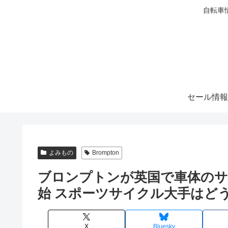
自転車
セール情報
よみもの
Brompton
ブロンプトンが英国で車体の
始 スポーツサイクル大手はど
X
Bluesky