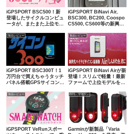
iGPSPORT BSC500！新
iGPSPORT BiNavi Air,
登場したサイクルコンピュ
BSC300, BC200, Coospo
ータが、またまた上位モデ
CS500, CS600等の新興中
ルを下剋上してきた件。
華ブランドGPSサイコンに
ついての最近の海外サイク
製品レビュー
製品レビュー
リストによる評価（海外掲
示板から）
iGPSPORT BSC300T！1
iGPSPORT BiNavi Airが新
万円台で買えちゃうタッチ
登場！スリムで軽量！最新
パネル搭載GPSサイコンっ
ファームで上位モデルを下
て、使いものになるの？
剋上！？
製品レビュー
GPS・サイコン
iGPSPORT VeRunスポー
Garminが新製品「Varia