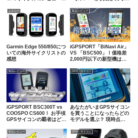
の頂点はどっちだ？
様大歓喜！！
よみもの
製品レビュー
Garmin Edge 550/850につ
iGPSPORT「BiNavi Air」
いての海外サイクリストの
VS 「BSC500」！価格差
感想
2,000円以下の新型機は、
どっちを選べば幸せになれ
るの？
製品レビュー
GPS・サイコン
iGPSPORT BSC300T vs
あなたがいまGPSサイコン
COOSPO CS600！ お手頃
を買うことになったらどの
GPSサイコンの覇者はどっ
モデルを選ぶ？ 現時点で
ちだ！？
のベストバリュー製品はど
れ？【海外掲示板から・
製品レビュー
GPS・サイコン
2025年10月】