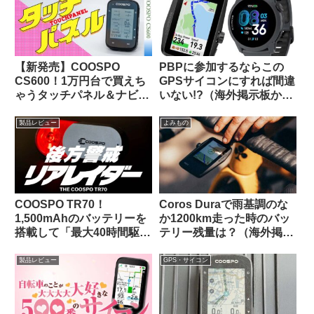
【新発売】COOSPO
PBPに参加するならこの
CS600！1万円台で買えち
GPSサイコンにすれば間違
ゃうタッチパネル＆ナビ対
いない!?（海外掲示板か
応GPSサイクルコンピュー
ら）
タの実力って、どんな感
製品レビュー
よみもの
じ？
COOSPO TR70！
Coros Duraで雨基調のな
1,500mAhのバッテリーを
か1200km走った時のバッ
搭載して「最大40時間駆
テリー残量は？（海外掲示
動」を謳うリアビューレー
板から）
ダーが爆誕！！【クーポン
製品レビュー
GPS・サイコン
あります】