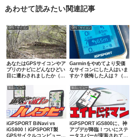
あわせて読みたい関連記事
GPS・サイコン
GPS・サイコン
あなたはGPSサイコンやア
Garminをやめてより安価
プリのナビにどんなひどい
なサイコンにした人はいま
目に遭わされましたか（海
すか？後悔した人は？（海
外掲示板から）
外掲示板から）【COROS /
iGPSportの最新評価】
製品レビュー
製品レビュー
iGPSPORT BiNavi vs
iGPSPORT iGS800に、神
iGS800！iGPSPORT製
アプデが降臨！ついにステ
GPSサイクルコンピュータ
ータスバーが実装されて俺