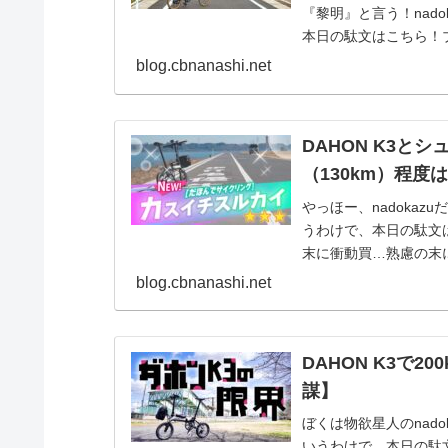
『黎明』と言う！nad
本日の駄文はこちら！
K3！ビッグア...
blog.cbnanashi.net
DAHON K3と
（130km）程
やっほー、nadoka
うわけで、本日の駄文
末に衝動買…熟慮の末に
すでに...
blog.cbnanashi.net
DAHON K3で
謀】
ぼくは物欲星人のnad
いうわけで、本日の駄