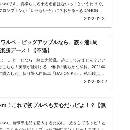
okazuです。貴様らに名乗る名前はないっ！というわけで、
ブロンプトンが「いらない子」に？おそるべきDAHON
2022.02.21
シュワルベ・ビッグアップルなら、霞ヶ浦1周
度は楽勝デース！【不遜】
zuだよー。どーせなら一緒に大波乱、起こしてみません？とい
はこちら！実績が証明する、俺様の明らかな成長。2021年
購入した、折り畳み自転車「DAHON K3」。執筆時点で
2022.03.02
200km！これで初ブルベも安心だっピよ！？【無
okazu。自転車用品を購入するために、旅をしてるっピ！と
文はこちらだっピよ！ブルベに衝動エントリー！こぼれた