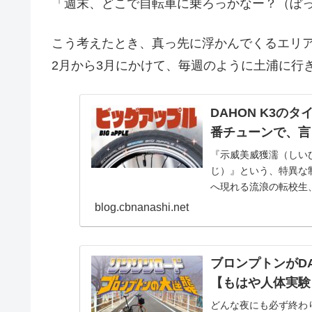
「週末、どこで自転車に乗ろっかなー？（ぼ
こう考えたとき、真っ先に浮かんでくるエリ
2月から3月にかけて、毎週のように土浦に行
DAHON K3
番チューンで、言
『示威美威獲濡（しい
じ）』という、特異な
へ現れる流浪の転校生、
話を聞き出そうとす...
blog.cbnanashi.net
ブロンプトンがDA
【もはや人体実験
どんな夜にも必ず終わ