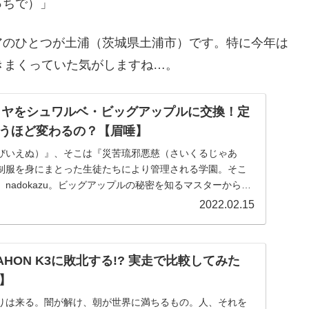
っちで）」
アのひとつが土浦（茨城県土浦市）です。特に今年は
きまくっていた気がしますね…。
のタイヤをシュワルベ・ビッグアップルに交換！定
うほど変わるの？【眉唾】
びいえぬ）』、そこは『災苦琉邪悪慈（さいくるじゃあ
制服を身にまとった生徒たちにより管理される学園。そこ
nadokazu。ビッグアップルの秘密を知るマスターから、
2022.02.15
HON K3に敗北する!? 実走で比較してみた
】
りは来る。闇が解け、朝が世界に満ちるもの。人、それを