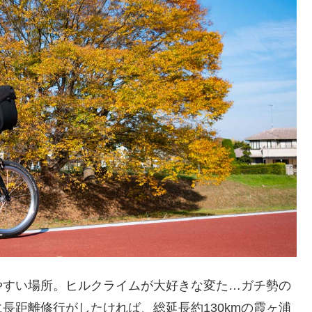
やすい場所。ヒルクライムが大好きな変た…ガチ勢の
長距離修行がしたければ、総延長約130kmの霞ヶ浦