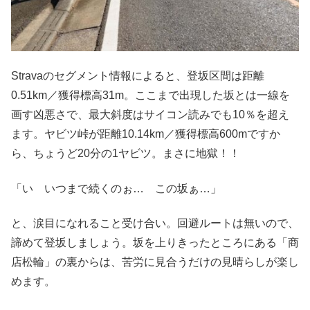
Stravaのセグメント情報によると、登坂区間は距離
0.51km／獲得標高31m。ここまで出現した坂とは一線を
画す凶悪さで、最大斜度はサイコン読みでも10％を超え
ます。ヤビツ峠が距離10.14km／獲得標高600mですか
ら、ちょうど20分の1ヤビツ。まさに地獄！！
「い いつまで続くのぉ… この坂ぁ…」
と、涙目になれること受け合い。回避ルートは無いので、
諦めて登坂しましょう。坂を上りきったところにある「商
店松輪」の裏からは、苦労に見合うだけの見晴らしが楽し
めます。