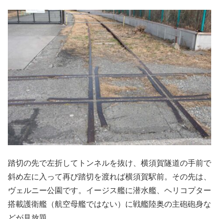
踏切の先で左折してトンネルを抜け、横須賀隧道の手前で
斜め左に入って再び踏切を渡れば横須賀駅前。その先は、
ヴェルニー公園です。イージス艦に潜水艦、ヘリコプター
搭載護衛艦（航空母艦ではない）に戦艦陸奥の主砲砲身な
どが見放題。