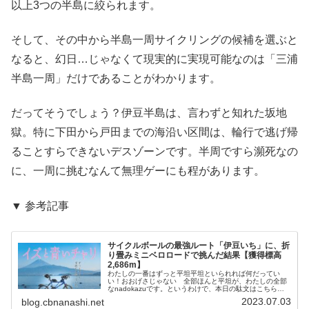
以上3つの半島に絞られます。
そして、その中から半島一周サイクリングの候補を選ぶと
なると、幻日…じゃなくて現実的に実現可能なのは「三浦
半島一周」だけであることがわかります。
だってそうでしょう？伊豆半島は、言わずと知れた坂地
獄。特に下田から戸田までの海沿い区間は、輪行で逃げ帰
ることすらできないデスゾーンです。半周ですら瀕死なの
に、一周に挑むなんて無理ゲーにも程があります。
▼ 参考記事
サイクルボールの最強ルート「伊豆いち」に、折
り畳みミニベロロードで挑んだ結果【獲得標高
2,686m】
わたしの一番はずっと平坦平坦といられれば何だってい
い！おおげさじゃない 全部ほんと平坦が、わたしの全部
なnadokazuです。というわけで、本日の駄文はこちら！
サイクルボールについて、念のため復習。「日本中の名だ
2023.07.03
blog.cbnanashi.net
たる“一周”」を走って、全ル...