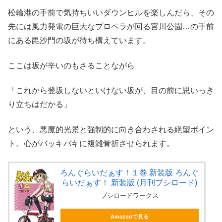
松輪港の手前で気持ちいいダウンヒルを楽しんだら、その
先には風力発電の巨大なプロペラが回る宮川公園…の手前
にある毘沙門の坂が待ち構えています。
ここは坂が辛いのもさることながら
「これから登坂しないといけない坂が、目の前に思いっき
り立ちはだかる」
という、悪魔的光景と強制的に向き合わされる絶望ポイン
ト。心がバッキバキに複雑骨折させられます。
ろんぐらいだぁす！１巻 新装版 ろんぐ
らいだぁす！ 新装版 (月刊ブシロード)
ブシロードワークス
Amazonで見る