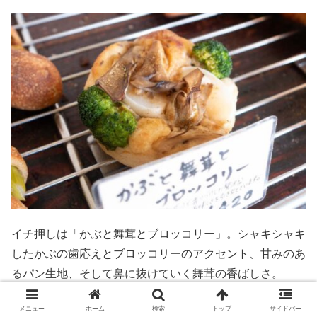
イチ押しは「かぶと舞茸とブロッコリー」。シャキシャキ
したかぶの歯応えとブロッコリーのアクセント、甘みのあ
るパン生地、そして鼻に抜けていく舞茸の香ばしさ。
食ってみな…飛ぶぞ！
メニュー
ホーム
検索
トップ
サイドバー