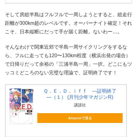
そして房総半島はフルフルで一周しようとすると、総走行
距離が300km超のレベルです。オーバーナイト確定！それ
こそ、日本縦断にだって手が届く距離。ないわー…。
そんなわけで関東近郊で半島一周サイクリングをするな
ら、フルに走っても120〜130km程度（横浜出発の場合）
で日帰りだって余裕の「三浦半島一周」一択。どこにもツ
ッコミどころのない完璧な理論で、証明終了です！
Ｑ．Ｅ．Ｄ．ｉｆｆ ―証明終了
―（１） (月刊少年マガジンR)
講談社
Amazonで見る