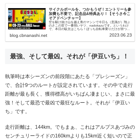
サイクルボールを、つかもうぜ！エントリーも参
加費も不要で、記念品&特典あり！【そうさ今こ
そアドベンチャー】
空を駆け抜け山を越え青のマシンで今日も（意識が）翔ぶ
のさこの世で一番弱いヤツ、nadokazuです。というわけ
で、本日の駄文はこちら！ぼっち自転車乗りだけが持つ、
圧倒的な自由。気の合う仲間たちとワイワイ走って楽しく
2023.06.23
blog.cbnanashi.net
過ごす、リア充自転車乗りの...
最強、そして最凶。それが「伊豆いち」！
執筆時は本シーズンの前段階にあたる「プレシーズン」
で、合計9つのルートが設定されています。その中で走行
距離が最も長く、獲得標高がいちばん凄まじい、まさに最
強！そして最恐で最凶で最狂なルート。それが「伊豆い
ち」です。
走行距離は、144km。でもまぁ、これはアルプスあづみの
センチュリーライドの160kmよりも15km近く短いので正