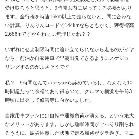
受け取ろうと思うと、9時間以内に戻ってくる必要があり
ます。全行程を時速16km以上で走らないと、間に合わな
い計算。りんりんロードで144kmならともかく、獲得標高
2,686mですからねぇ…無理じゃね？？
いずれにせよ制限時間に追い立てられながら走るのがイヤ
なら、前泊か自家用車で早朝出発できるようにスケジュー
リングするのがよさそうです。
私？ 9時間なんてハナッから諦めているし、なんなら10
時間超だって余裕であり得るので、クルマで横浜を午前3
時頃に出発して修善寺に向かいました。
自家用車プランには自転車運搬負荷が消える、という絶大
なメリットがあります。しかし睡眠時間がごっそり削られ
るうえに、疲労困憊した状態で走る帰路がツラ過ぎ。マニ