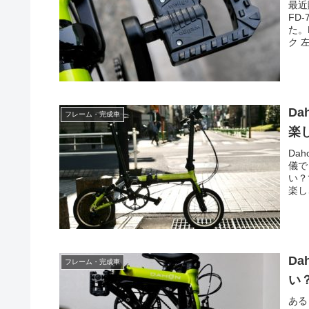
最近
FD
た。
ク 左
D
フレーム・完成車
楽
Da
儀で
い？
楽し
D
フレーム・完成車
い
ある