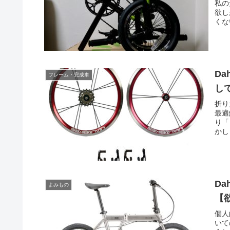
私の
欲し
くな
D
フレーム・完成車
し
折り
最適
り「
かし
Da
よみもの
【
個人
いて