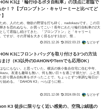
AHON K3は「輪行ゆるポタ自転車」の頂点に君臨で
るか！？【ブロンプトン・キャリーミーと比べてど
？】
ため、人のため、物欲の野望を打ち砕く、nadokazuです。この日
輝きを恐れぬなら、か買ってこい！長年にわたり輪行自転車の2大
として君臨し続けてきた、「ブロンプトン」と「キャリーミ
。ですが、その牙城を大きく揺るがす1台が、彗...
2021.12.26
2022.03.23
などかず
AHON K3にフロントバッグを取り付ける3つの方法
おまけ（K3以外のDAHONやTernでも応用OK）
はなにもない。と思っていた。横浜の狭小集合住宅に住む中年、
dokazu。友達も趣味も無い、何も無い日々を過ごす彼だが、ふと見
た折り畳み自転車をポチったことで、ちょっとずつ単調な毎日が
り始める。「DAHON K3」べらぼうに軽...
2021.12.08
2024.09.01
などかず
ahon K3 徒歩に限りなく近い感覚の、空飛ぶ絨毯の