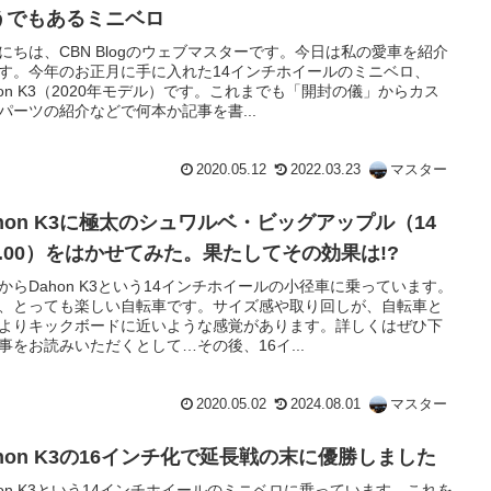
うでもあるミニベロ
にちは、CBN Blogのウェブマスターです。今日は私の愛車を紹介
す。今年のお正月に手に入れた14インチホイールのミニベロ、
hon K3（2020年モデル）です。これまでも「開封の儀」からカス
パーツの紹介などで何本か記事を書...
2020.05.12
2022.03.23
マスター
ahon K3に極太のシュワルベ・ビッグアップル（14
2.00）をはかせてみた。果たしてその効果は!?
からDahon K3という14インチホイールの小径車に乗っています。
、とっても楽しい自転車です。サイズ感や取り回しが、自転車と
よりキックボードに近いような感覚があります。詳しくはぜひ下
事をお読みいただくとして…その後、16イ...
2020.05.02
2024.08.01
マスター
ahon K3の16インチ化で延長戦の末に優勝しました
hon K3という14インチホイールのミニベロに乗っています。これを