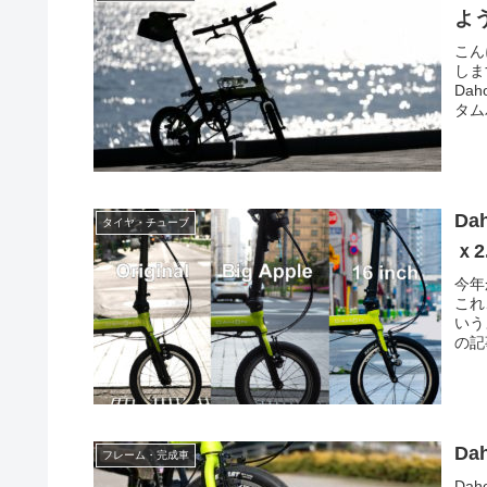
よ
こん
しま
Da
タム
D
タイヤ・チューブ
ｘ
今年
これ
いう
の記
D
フレーム・完成車
Da