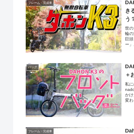
D
フレーム・完成車
き
う
世の
輪の
巨頭
ー」
D
バッグ
＋
私に
na
かけ
変わ
D
フレーム・完成車