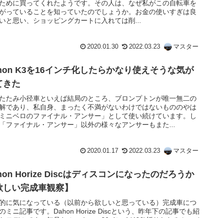
ために買ってくれたようです。その人は、なぜ私がこの自転車を
がっていることを知っていたのでしょうか。お金の使いすぎは良
いと思い、ショッピングカートに入れては削...
2020.01.30
2022.03.23
マスター
ahon K3を16インチ化したらかなり使えそうな気が
てきた
たたみ小径車といえば結局のところ、ブロンプトンが唯一無二の
解であり、私自身、まったく不満がないわけではないもののやは
ミニベロのファイナル・アンサー」として使い続けています。し
「ファイナル・アンサー」以外の様々なアンサーもまた...
2020.01.17
2022.03.23
マスター
hon Horize Discはディスコンになったのだろうか
欲しい完成車観察】
的に気になっている（以前から欲しいと思っている）完成車につ
のミニ記事です。Dahon Horize Discという、昨年下の記事でも紹