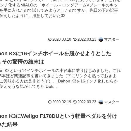
インチ化するMIALOの「ホイール＋ロングアームVブレーキのキッ
を手に入れたので試してみようとしたのですが、先日の下の記事
伝えしたように、用意しておいた32...
2020.03.10
2022.03.23
マスター
ahon K3に16インチホイールを履かせようとした
…その驚愕の結末は
hon K3という14インチホイールの小径車に乗りはじめました。これ
6本ほど関連記事を書いてきました（下にリンクを貼っておきま
ご興味ある方は是非どうぞ）。 Dahon K3を16インチ化したらか
使えそうな気がしてきた Dah...
2020.02.19
2022.03.23
マスター
 K3にWellgo F178DUという軽量ペダルを付け
みた結果