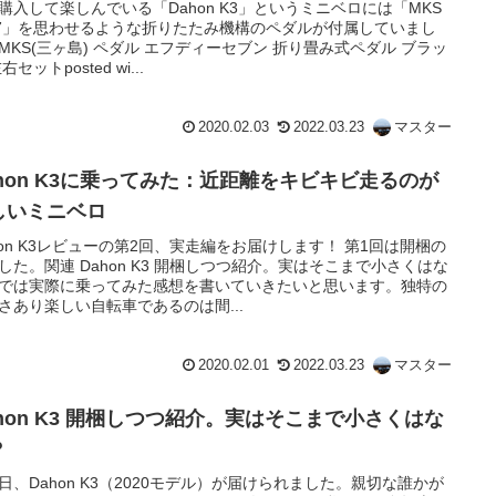
購入して楽しんでいる「Dahon K3」というミニベロには「MKS
-7」を思わせるような折りたたみ機構のペダルが付属していまし
MKS(三ヶ島) ペダル エフディーセブン 折り畳み式ペダル ブラッ
右セットposted wi...
2020.02.03
2022.03.23
マスター
ahon K3に乗ってみた：近距離をキビキビ走るのが
しいミニベロ
hon K3レビューの第2回、実走編をお届けします！ 第1回は開梱の
した。関連 Dahon K3 開梱しつつ紹介。実はそこまで小さくはな
では実際に乗ってみた感想を書いていきたいと思います。独特の
さあり楽しい自転車であるのは間...
2020.02.01
2022.03.23
マスター
ahon K3 開梱しつつ紹介。実はそこまで小さくはな
？
日、Dahon K3（2020モデル）が届けられました。親切な誰かが