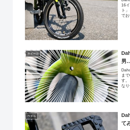
16
ト」
でお
D
ホイール
男
Da
まで
す。
なり
Dahon
ペダル
て