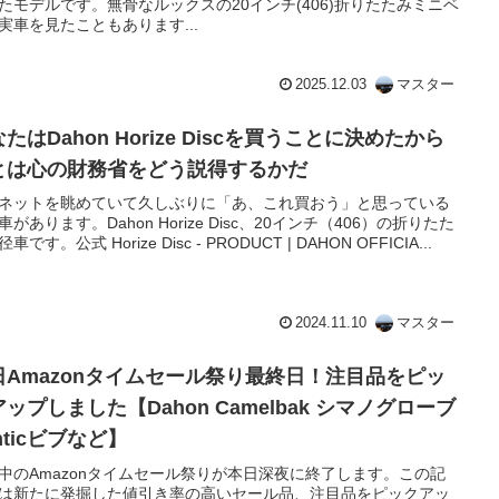
たモデルです。無骨なルックスの20インチ(406)折りたたみミニベ
実車を見たこともあります...
2025.12.03
マスター
たはDahon Horize Discを買うことに決めたから
とは心の財務省をどう説得するかだ
ネットを眺めていて久しぶりに「あ、これ買おう」と思っている
車があります。Dahon Horize Disc、20インチ（406）の折りたた
車です。公式 Horize Disc - PRODUCT | DAHON OFFICIA...
2024.11.10
マスター
日Amazonタイムセール祭り最終日！注目品をピッ
ップしました【Dahon Camelbak シマノグローブ
nticビブなど】
中のAmazonタイムセール祭りが本日深夜に終了します。この記
は新たに発掘した値引き率の高いセール品、注目品をピックアッ