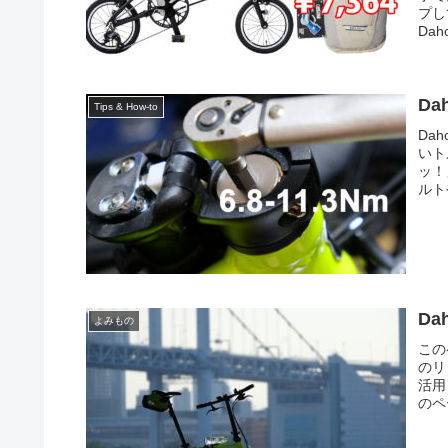
プし
Da
D
Tips & How-to
Da
いト
ッ！
ルト
D
よみもの
この
のリ
活用
のペ