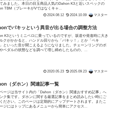
てみました。本日の目玉商品人気のDahon K3と近いスペックの
hon TBM（ブレーキがVではなくキャ...
2024.08.12
2024.10.09
マスター
ahonでパキッという異音が出る場合の調整方法
hon K3というミニベロに乗っているのですが、坂道や発進時に大き
ルクがかかると、ハンドル回りから「パキッ！」とか「ペキ
」といった音が聞こえるようになりました。チェーンリングのボ
やペダルの状態などを調べて増し締めしたものの、...
2020.05.23
2025.09.23
マスター
ahon（ダホン）関連記事一覧
ページは当サイト内の「Dahon（ダホン）関連おすすめ記事」へ
ンク集です。ダホンに関する厳選記事をまとめ読みしたい時にご
ください。このページは定期的にアップデートされます。またこ
ージにはトップにあるメニューから簡単にアクセス...