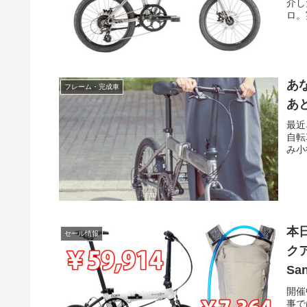
介し
ロ。
あな
フレーム・完成車
あ
最近
自転
み小径
本
セール情報
クア
Sa
開催
事で