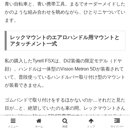
青い自転車と、青い携帯工具。まるでオーダーメイドした
かのような組み合わせを眺めながら、ひとりニヤついてい
ます。
レックマウントのエアロハンドル用マウントと
アタッチメント一式
私の購入したTyrell FSXは、Di2装備の限定モデル（ドヤ
顔）。ハンドルは一体型のVision Metron 5Dが装着されて
いて、普段使っているハンドルバー取り付け型のマウント
が装着できません。
ゴムバンドで取り付けをするほかないのか…それだと見た
目が…と、絶望していたのも束の間。レックマウントさん
には、Vision Metron 5D/6D専用マウントがバッチリライ
ンナップされていました。
メニュー
ホーム
検索
トップ
サイドバー