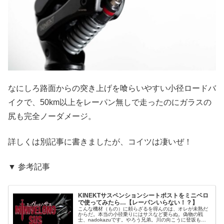
なにしろ路面からの突き上げを喰らいやすい小径ロードバ
イクで、50km以上をレーパン無しで走ったのにガラスの
尻も完全ノーダメージ。
詳しくは別記事に書きましたが、コイツは凄いぜ！
▼ 参考記事
KINEKTサスペンションシートポストをミニベロ
で使ってみたら…【レーパンいらない！？】
こんな機材（もの）に頼らざるを得んのは、オレが未熟だ
からだ。本当の小径乗りにはサスなど要らぬ。偽物の戦
士、nadokazuです。やろう兄弟。川の向こうに登坂も向