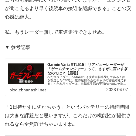
が聞こえるより早く後続車の接近を認識できる」ことの安
心感は絶大。
私、もうレーダー無しで車道走行できませぬ。
▼ 参考記事
Garmin Varia RTL515！リアビューレーダーが
「ゲームチェンジャー」って、さすがに言いすぎ
なのでは？【眉唾】
へたれライダー、nadokazuは改造自転車乗りである！彼
を改造したCBNは、世界征服を企むチャリの秘密結社であ
る！へたれライダーは、自転車生活の平和のために物欲と
戦うのだ！というわけで、本日の駄文はこちら！健康を！
2023.04.07
blog.cbnanashi.net
そして、安全を買え！！私...
「1日持たずに切れちゃう」というバッテリーの持続時間
は大きな課題だと思いますが、これだけの機能性が提供さ
れるなら全然許せちゃいますね。