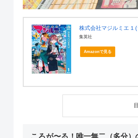
株式会社マジルミエ 1 (
集英社
Amazonで見る
ころが〜る！唯一無二（多分）